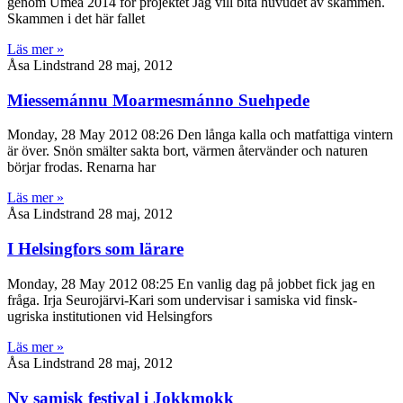
genom Umeå 2014 för projektet Jag vill bita huvudet av skammen.
Skammen i det här fallet
Läs mer »
Åsa Lindstrand
28 maj, 2012
Miessemánnu Moarmesmánno Suehpede
Monday, 28 May 2012 08:26 Den långa kalla och matfattiga vintern
är över. Snön smälter sakta bort, värmen återvänder och naturen
börjar frodas. Renarna har
Läs mer »
Åsa Lindstrand
28 maj, 2012
I Helsingfors som lärare
Monday, 28 May 2012 08:25 En vanlig dag på jobbet fick jag en
fråga. Irja Seurojärvi-Kari som undervisar i samiska vid finsk-
ugriska institutionen vid Helsingfors
Läs mer »
Åsa Lindstrand
28 maj, 2012
Ny samisk festival i Jokkmokk