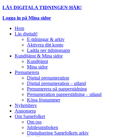
LÄS DIGITALA TIDNINGEN HÄR!
Logga in på Mina sidor
Hem
Läs digitalt!
E-tidningar & arkiv
Aktivera ditt konto
Ladda ner tidningsapp
Kundtjänst & Mina sidor
Kundtjänst
Mina sidor
Prenumerera
Digital prenumeration
Digital prenumeration – utland
Prenumerera på papperstidning
Prenumeration papperstidning – utland
Köpa lösnummer
Nyhetsbrev
Annonsera
Om Samefolket
Om oss
Jubileumsboken
Digitalisering Samefolkets arkiv