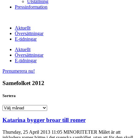
Utställning
Pressinformation
Aktuellt
Översättningar
E-tidningar
Aktuellt
Översättningar
E-tidningar
Prenumerera nu!
Samefolket 2012
Sortera
Sortera
Katarina bygger broar till romer
Thursday, 25 April 2013 11:05 MINORITETER Målet är att
inkludera romer bättre i det svenska samhället, utan att för den skull