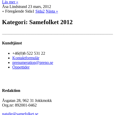
Läs mer »
Åsa Lindstrand
23 mars, 2012
« Föregående
Sida
1
Sida
2
Nästa »
Kategori: Samefolket 2012
Kundtjänst
+46(0)8-522 531 22
Kontaktformulär
prenumeration@preno.se
Öppettider
Redaktion
Åsgatan 28, 962 31 Jokkmokk
Org.nr: 892001-0462
natalie@samefolket.se