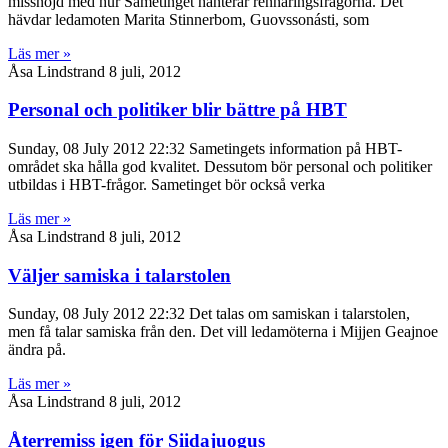
missnöjd med hur Sametinget hanterar rennäringsfrågorna. Det
hävdar ledamoten Marita Stinnerbom, Guovssonásti, som
Läs mer »
Åsa Lindstrand
8 juli, 2012
Personal och politiker blir bättre på HBT
Sunday, 08 July 2012 22:32 Sametingets information på HBT-
området ska hålla god kvalitet. Dessutom bör personal och politiker
utbildas i HBT-frågor. Sametinget bör också verka
Läs mer »
Åsa Lindstrand
8 juli, 2012
Väljer samiska i talarstolen
Sunday, 08 July 2012 22:32 Det talas om samiskan i talarstolen,
men få talar samiska från den. Det vill ledamöterna i Mijjen Geajnoe
ändra på.
Läs mer »
Åsa Lindstrand
8 juli, 2012
Återremiss igen för Siidajuogus