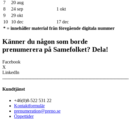
7
20 aug
8
24 sep
1 okt
9
29 okt
10
10 dec
17 dec
* = innehåller material från föregående digitala nummer
Känner du någon som borde
prenumerera på Samefolket? Dela!
Facebook
X
LinkedIn
Kundtjänst
+46(0)8-522 531 22
Kontaktformulär
prenumeration@preno.se
Öppettider