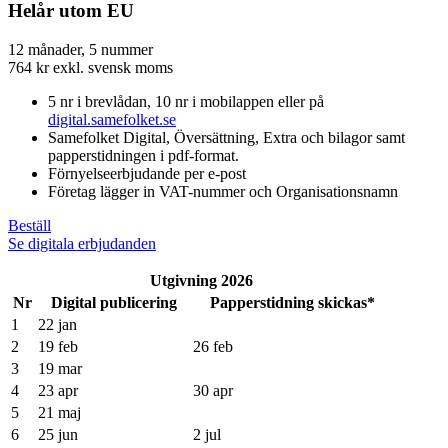
Helår utom EU
12 månader, 5 nummer
764
kr
exkl. svensk moms
5 nr i brevlådan, 10 nr i mobilappen eller på
digital.samefolket.se
Samefolket Digital, Översättning, Extra och bilagor samt
papperstidningen i pdf-format.
Förnyelseerbjudande per e-post
Företag lägger in VAT-nummer och Organisationsnamn
Beställ
Se digitala erbjudanden
Utgivning 2026
Nr
Digital publicering
Papperstidning skickas*
1
22 jan
2
19 feb
26 feb
3
19 mar
4
23 apr
30 apr
5
21 maj
6
25 jun
2 jul