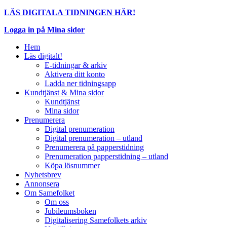
LÄS DIGITALA TIDNINGEN HÄR!
Logga in på Mina sidor
Hem
Läs digitalt!
E-tidningar & arkiv
Aktivera ditt konto
Ladda ner tidningsapp
Kundtjänst & Mina sidor
Kundtjänst
Mina sidor
Prenumerera
Digital prenumeration
Digital prenumeration – utland
Prenumerera på papperstidning
Prenumeration papperstidning – utland
Köpa lösnummer
Nyhetsbrev
Annonsera
Om Samefolket
Om oss
Jubileumsboken
Digitalisering Samefolkets arkiv