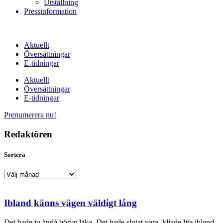
Utställning
Pressinformation
Aktuellt
Översättningar
E-tidningar
Aktuellt
Översättningar
E-tidningar
Prenumerera nu!
Redaktören
Sortera
Sortera
Ibland känns vägen väldigt lång
Det hade ju ändå börjat läka. Det hade slutat vara, kliade lite ibland