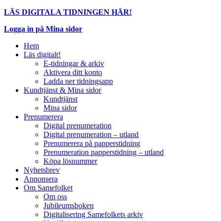
LÄS DIGITALA TIDNINGEN HÄR!
Logga in på Mina sidor
Hem
Läs digitalt!
E-tidningar & arkiv
Aktivera ditt konto
Ladda ner tidningsapp
Kundtjänst & Mina sidor
Kundtjänst
Mina sidor
Prenumerera
Digital prenumeration
Digital prenumeration – utland
Prenumerera på papperstidning
Prenumeration papperstidning – utland
Köpa lösnummer
Nyhetsbrev
Annonsera
Om Samefolket
Om oss
Jubileumsboken
Digitalisering Samefolkets arkiv