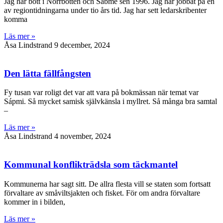
Jag har bott i Norrbotten och Sábme sen 1996. Jag har jobbat på en
av regiontidningarna under tio års tid. Jag har sett ledarskribenter
komma
Läs mer »
Åsa Lindstrand
9 december, 2024
Den lätta fällfångsten
Fy tusan var roligt det var att vara på bokmässan när temat var
Sápmi. Så mycket samisk självkänsla i myllret. Så många bra samtal
–
Läs mer »
Åsa Lindstrand
4 november, 2024
Kommunal konflikträdsla som täckmantel
Kommunerna har sagt sitt. De allra flesta vill se staten som fortsatt
förvaltare av småviltsjakten och fisket. För om andra förvaltare
kommer in i bilden,
Läs mer »