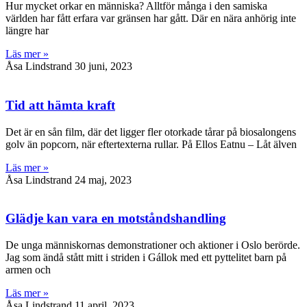
Hur mycket orkar en människa? Alltför många i den samiska
världen har fått erfara var gränsen har gått. Där en nära anhörig inte
längre har
Läs mer »
Åsa Lindstrand
30 juni, 2023
Tid att hämta kraft
Det är en sån film, där det ligger fler otorkade tårar på biosalongens
golv än popcorn, när eftertexterna rullar. På Ellos Eatnu – Låt älven
Läs mer »
Åsa Lindstrand
24 maj, 2023
Glädje kan vara en motståndshandling
De unga människornas demonstrationer och aktioner i Oslo berörde.
Jag som ändå stått mitt i striden i Gállok med ett pyttelitet barn på
armen och
Läs mer »
Åsa Lindstrand
11 april, 2023