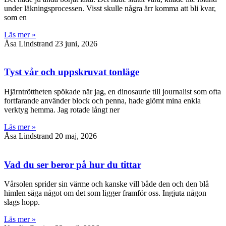
under läkningsprocessen. Visst skulle några ärr komma att bli kvar,
som en
Läs mer »
Åsa Lindstrand
23 juni, 2026
Tyst vår och uppskruvat tonläge
Hjärntröttheten spökade när jag, en dinosaurie till journalist som ofta
fortfarande använder block och penna, hade glömt mina enkla
verktyg hemma. Jag rotade långt ner
Läs mer »
Åsa Lindstrand
20 maj, 2026
Vad du ser beror på hur du tittar
Vårsolen sprider sin värme och kanske vill både den och den blå
himlen säga något om det som ligger framför oss. Ingjuta någon
slags hopp.
Läs mer »