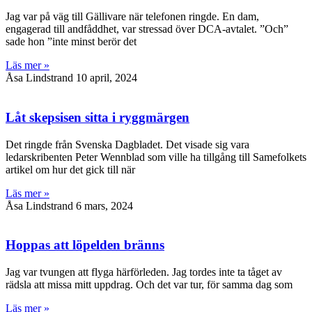
Jag var på väg till Gällivare när telefonen ringde. En dam,
engagerad till andfåddhet, var stressad över DCA-avtalet. ”Och”
sade hon ”inte minst berör det
Läs mer »
Åsa Lindstrand
10 april, 2024
Låt skepsisen sitta i ryggmärgen
Det ringde från Svenska Dagbladet. Det visade sig vara
ledarskribenten Peter Wennblad som ville ha tillgång till Samefolkets
artikel om hur det gick till när
Läs mer »
Åsa Lindstrand
6 mars, 2024
Hoppas att löpelden bränns
Jag var tvungen att flyga härförleden. Jag tordes inte ta tåget av
rädsla att missa mitt uppdrag. Och det var tur, för samma dag som
Läs mer »