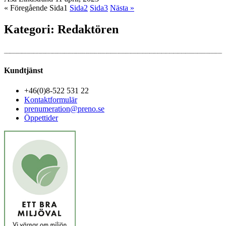
« Föregående
Sida
1
Sida
2
Sida
3
Nästa »
Kategori: Redaktören
Kundtjänst
+46(0)8-522 531 22
Kontaktformulär
prenumeration@preno.se
Öppettider