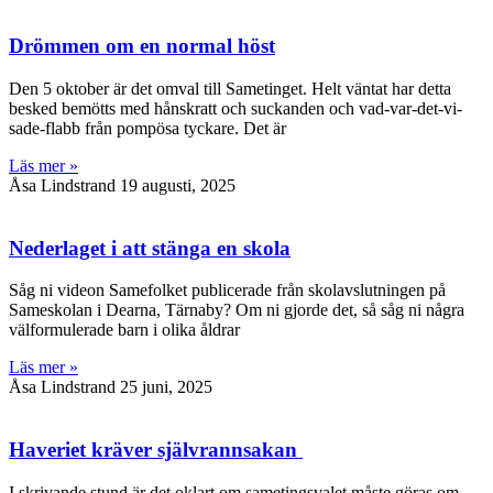
Drömmen om en normal höst
Den 5 oktober är det omval till Sametinget. Helt väntat har detta
besked bemötts med hånskratt och suckanden och vad-var-det-vi-
sade-flabb från pompösa tyckare. Det är
Läs mer »
Åsa Lindstrand
19 augusti, 2025
Nederlaget i att stänga en skola
Såg ni videon Samefolket publicerade från skolavslutningen på
Sameskolan i Dearna, Tärnaby? Om ni gjorde det, så såg ni några
välformulerade barn i olika åldrar
Läs mer »
Åsa Lindstrand
25 juni, 2025
Haveriet kräver självrannsakan
I skrivande stund är det oklart om sametingsvalet måste göras om