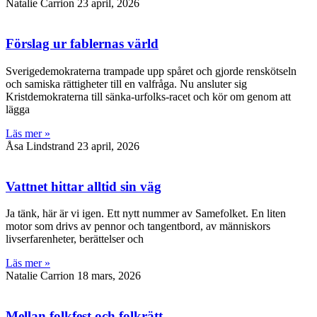
Natalie Carrion
23 april, 2026
Förslag ur fablernas värld
Sverigedemokraterna trampade upp spåret och gjorde renskötseln
och samiska rättigheter till en valfråga. Nu ansluter sig
Kristdemokraterna till sänka-urfolks-racet och kör om genom att
lägga
Läs mer »
Åsa Lindstrand
23 april, 2026
Vattnet hittar alltid sin väg
Ja tänk, här är vi igen. Ett nytt nummer av Samefolket. En liten
motor som drivs av pennor och tangentbord, av människors
livserfarenheter, berättelser och
Läs mer »
Natalie Carrion
18 mars, 2026
Mellan folkfest och folkrätt