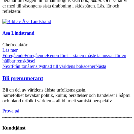
berättar om vägen till romantrilogins sista bok,
Skam
. Och så tar vi
er med till säsongens sista drabbning i skidspåren. Läs, lär och
reflektera!
Åsa Lindstrand
Chefredaktör
Läs mer
Föregående
Föregående
Renen först – staten måste ta ansvar för en
hållbar renskötsel
Next
Från tonårens tystnad till världens bokscener
Nästa
Bli prenumerant
Bli en del av världens äldsta urfolksmagasin.
Samefolket bevakar politik, kultur, berättelser och händelser i Sápmi
och bland urfolk i världen – alltid ur ett samiskt perspektiv.
Prova på
Kundtjänst