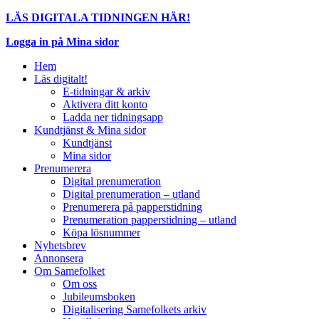
LÄS DIGITALA TIDNINGEN HÄR!
Logga in på Mina sidor
Hem
Läs digitalt!
E-tidningar & arkiv
Aktivera ditt konto
Ladda ner tidningsapp
Kundtjänst & Mina sidor
Kundtjänst
Mina sidor
Prenumerera
Digital prenumeration
Digital prenumeration – utland
Prenumerera på papperstidning
Prenumeration papperstidning – utland
Köpa lösnummer
Nyhetsbrev
Annonsera
Om Samefolket
Om oss
Jubileumsboken
Digitalisering Samefolkets arkiv