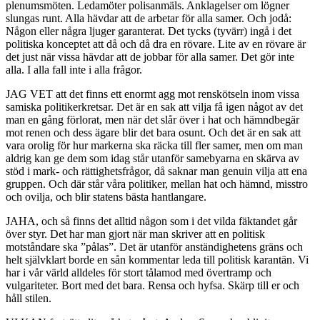
plenumsmöten. Ledamöter polisanmäls. Anklagelser om lögner
slungas runt. Alla hävdar att de arbetar för alla samer. Och jodå:
Någon eller några ljuger garanterat. Det tycks (tyvärr) ingå i det
politiska konceptet att då och då dra en rövare. Lite av en rövare är
det just när vissa hävdar att de jobbar för alla samer. Det gör inte
alla. I alla fall inte i alla frågor.
JAG VET att det finns ett enormt agg mot renskötseln inom vissa
samiska politikerkretsar. Det är en sak att vilja få igen något av det
man en gång förlorat, men när det slår över i hat och hämndbegär
mot renen och dess ägare blir det bara osunt. Och det är en sak att
vara orolig för hur markerna ska räcka till fler samer, men om man
aldrig kan ge dem som idag står utanför samebyarna en skärva av
stöd i mark- och rättighetsfrågor, då saknar man genuin vilja att ena
gruppen. Och där står våra politiker, mellan hat och hämnd, misstro
och ovilja, och blir statens bästa hantlangare.
JAHA, och så finns det alltid någon som i det vilda fäktandet går
över styr. Det har man gjort när man skriver att en politisk
motståndare ska ”pålas”. Det är utanför anständighetens gräns och
helt självklart borde en sån kommentar leda till politisk karantän. Vi
har i vår värld alldeles för stort tålamod med övertramp och
vulgariteter. Bort med det bara. Rensa och hyfsa. Skärp till er och
håll stilen.