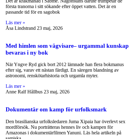
Det är kråkmånad i Sábme. Någonstans därute trumpetar de
första tranorna i sitt sökande efter öppet vatten. Det är en
passande tid för en sagobok
Läs mer »
Åsa Lindstrand
23 maj, 2026
Med himlen som vägvisare– urgammal kunskap
bevaras i ny bok
När Yngve Ryd gick bort 2012 lämnade han flera bokmanus
efter sig, varav ett nästan färdigt. En säregen blandning av
astronomi, renskötarhistoria och urgamla myter.
Läs mer »
Anne Ralf Hållbus
23 maj, 2026
Dokumentär om kamp för urfolksmark
Den brasilianska urfolksledaren Juma Xipaia har överlevt sex
mordförsök. Nu porträtteras hennes liv och kampen för
Amazonas i dokumentärfilmen Yanuni. Läs hela artikeln på
samiska