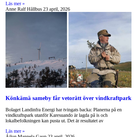
Läs mer »
Anne Ralf Hållbus
23 april, 2026
Könkämä sameby får vetorätt över vindkraftpark
Bolaget Landinfra Energi har tvingats backa: Planerna på en
vindkraftspark utanför Karesuando är lagda på is och
lokalbefolkningen kan pusta ut. Det är resultatet av
Läs mer »
Áilon Mannela Gaup
23 april, 2026