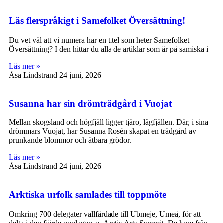
Läs flerspråkigt i Samefolket Översättning!
Du vet väl att vi numera har en titel som heter Samefolket
Översättning? I den hittar du alla de artiklar som är på samiska i
Läs mer »
Åsa Lindstrand
24 juni, 2026
Susanna har sin drömträdgård i Vuojat
Mellan skogsland och högfjäll ligger tjäro, lågfjällen. Där, i sina
drömmars Vuojat, har Susanna Rosén skapat en trädgård av
prunkande blommor och ätbara grödor. –
Läs mer »
Åsa Lindstrand
24 juni, 2026
Arktiska urfolk samlades till toppmöte
Omkring 700 delegater vallfärdade till Ubmeje, Umeå, för att
delta i den fjärde upplagan av Arctic Arts Summit. De kom från