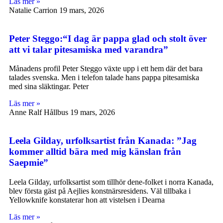
Läs mer »
Natalie Carrion
19 mars, 2026
Peter Steggo:“I dag är pappa glad och stolt över
att vi talar pitesamiska med varandra”
Månadens profil Peter Steggo växte upp i ett hem där det bara
talades svenska. Men i telefon talade hans pappa pitesamiska
med sina släktingar. Peter
Läs mer »
Anne Ralf Hållbus
19 mars, 2026
Leela Gilday, urfolksartist från Kanada: ”Jag
kommer alltid bära med mig känslan från
Saepmie”
Leela Gilday, urfolksartist som tillhör dene-folket i norra Kanada,
blev första gäst på Aejlies konstnärsresidens. Väl tillbaka i
Yellowknife konstaterar hon att vistelsen i Dearna
Läs mer »