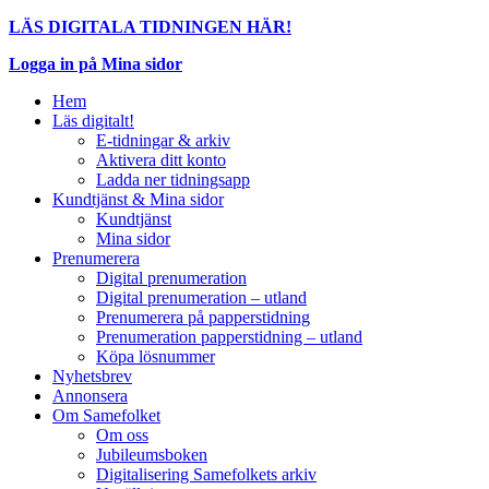
LÄS DIGITALA TIDNINGEN HÄR!
Logga in på Mina sidor
Hem
Läs digitalt!
E-tidningar & arkiv
Aktivera ditt konto
Ladda ner tidningsapp
Kundtjänst & Mina sidor
Kundtjänst
Mina sidor
Prenumerera
Digital prenumeration
Digital prenumeration – utland
Prenumerera på papperstidning
Prenumeration papperstidning – utland
Köpa lösnummer
Nyhetsbrev
Annonsera
Om Samefolket
Om oss
Jubileumsboken
Digitalisering Samefolkets arkiv