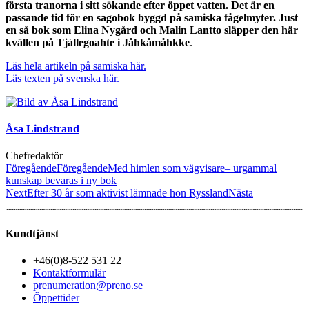
första tranorna i sitt sökande efter öppet vatten. Det är en
passande tid för en sagobok byggd på samiska fågelmyter. Just
en så bok som Elina Nygård och Malin Lantto släpper den här
kvällen på Tjállegoahte i Jåhkåmåhkke
.
Läs hela artikeln på samiska här.
Läs texten på svenska här.
Åsa Lindstrand
Chefredaktör
Föregående
Föregående
Med himlen som vägvisare– urgammal
kunskap bevaras i ny bok
Next
Efter 30 år som aktivist lämnade hon Ryssland
Nästa
Kundtjänst
+46(0)8-522 531 22
Kontaktformulär
prenumeration@preno.se
Öppettider