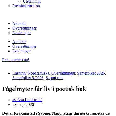
Utställning
Pressinformation
Aktuellt
Översättningar
E-tidningar
Aktuellt
Översättningar
E-tidningar
Prenumerera nu!
Läsning
,
Nordsamiska
,
Översättningar
,
Samefolket 2026
,
Samefolket 5-2026
,
Sápmi runt
Fågelmyter får liv i poetisk bok
av
Åsa Lindstrand
23 maj, 2026
Det är kråkmånad i Sábme. Någonstans därute trumpetar de