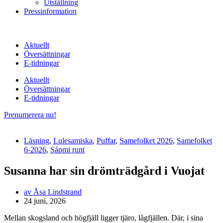
Utställning
Pressinformation
Aktuellt
Översättningar
E-tidningar
Aktuellt
Översättningar
E-tidningar
Prenumerera nu!
Läsning
,
Lulesamiska
,
Puffar
,
Samefolket 2026
,
Samefolket
6-2026
,
Sápmi runt
Susanna har sin drömträdgård i Vuojat
av
Åsa Lindstrand
24 juni, 2026
Mellan skogsland och högfjäll ligger tjäro, lågfjällen. Där, i sina