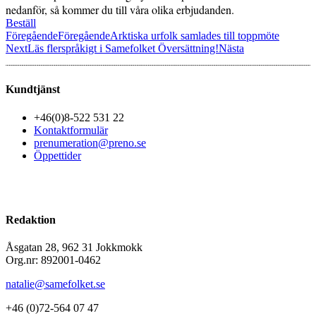
nedanför, så kommer du till våra olika erbjudanden.
Beställ
Föregående
Föregående
Arktiska urfolk samlades till toppmöte
Next
Läs flerspråkigt i Samefolket Översättning!
Nästa
Kundtjänst
+46(0)8-522 531 22
Kontaktformulär
prenumeration@preno.se
Öppettider
Redaktion
Åsgatan 28, 962 31 Jokkmokk
Org.nr: 892001-0462
natalie@samefolket.se
+46 (0)72-564 07 47