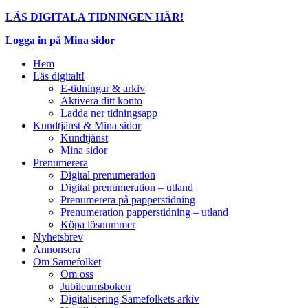
LÄS DIGITALA TIDNINGEN HÄR!
Logga in på Mina sidor
Hem
Läs digitalt!
E-tidningar & arkiv
Aktivera ditt konto
Ladda ner tidningsapp
Kundtjänst & Mina sidor
Kundtjänst
Mina sidor
Prenumerera
Digital prenumeration
Digital prenumeration – utland
Prenumerera på papperstidning
Prenumeration papperstidning – utland
Köpa lösnummer
Nyhetsbrev
Annonsera
Om Samefolket
Om oss
Jubileumsboken
Digitalisering Samefolkets arkiv