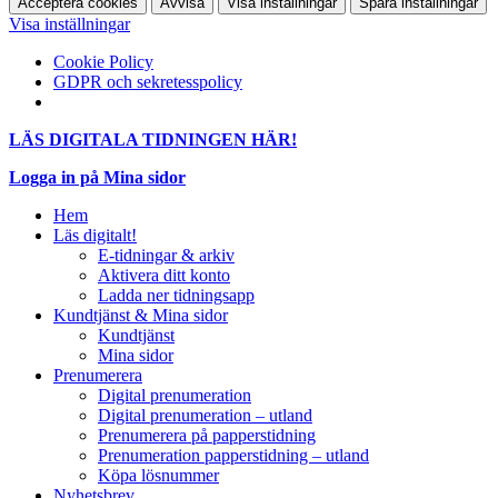
Acceptera cookies
Avvisa
Visa inställningar
Spara inställningar
Visa inställningar
Cookie Policy
GDPR och sekretesspolicy
LÄS DIGITALA TIDNINGEN HÄR!
Logga in på Mina sidor
Hem
Läs digitalt!
E-tidningar & arkiv
Aktivera ditt konto
Ladda ner tidningsapp
Kundtjänst & Mina sidor
Kundtjänst
Mina sidor
Prenumerera
Digital prenumeration
Digital prenumeration – utland
Prenumerera på papperstidning
Prenumeration papperstidning – utland
Köpa lösnummer
Nyhetsbrev