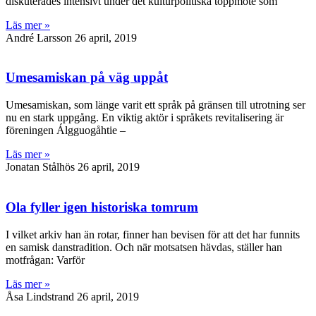
diskuterades intensivt under det kulturpolitiska toppmöte som
Läs mer »
André Larsson
26 april, 2019
Umesamiskan på väg uppåt
Umesamiskan, som länge varit ett språk på gränsen till utrotning ser
nu en stark uppgång. En viktig aktör i språkets revitalisering är
föreningen Álgguogåhtie –
Läs mer »
Jonatan Stålhös
26 april, 2019
Ola fyller igen historiska tomrum
I vilket arkiv han än rotar, finner han bevisen för att det har funnits
en samisk danstradition. Och när motsatsen hävdas, ställer han
motfrågan: Varför
Läs mer »
Åsa Lindstrand
26 april, 2019