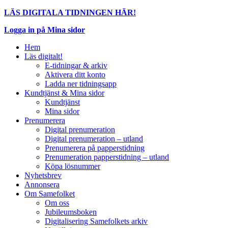
LÄS DIGITALA TIDNINGEN HÄR!
Logga in på Mina sidor
Hem
Läs digitalt!
E-tidningar & arkiv
Aktivera ditt konto
Ladda ner tidningsapp
Kundtjänst & Mina sidor
Kundtjänst
Mina sidor
Prenumerera
Digital prenumeration
Digital prenumeration – utland
Prenumerera på papperstidning
Prenumeration papperstidning – utland
Köpa lösnummer
Nyhetsbrev
Annonsera
Om Samefolket
Om oss
Jubileumsboken
Digitalisering Samefolkets arkiv