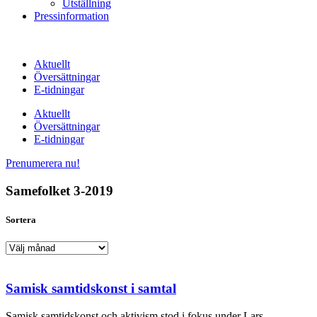
Utställning
Pressinformation
Aktuellt
Översättningar
E-tidningar
Aktuellt
Översättningar
E-tidningar
Prenumerera nu!
Samefolket 3-2019
Sortera
Sortera
Samisk samtidskonst i samtal
Samisk samtidskonst och aktivism stod i fokus under Lars