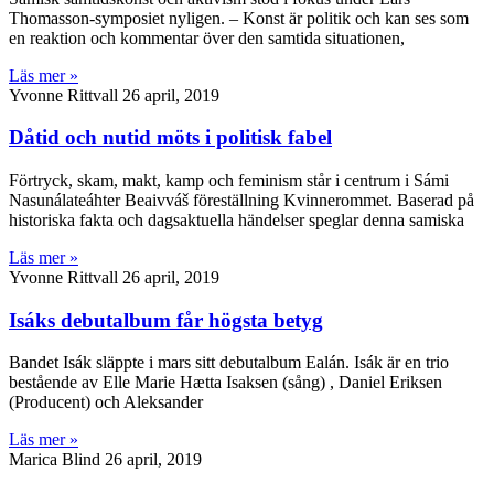
Thomasson-symposiet nyligen. – Konst är politik och kan ses som
en reaktion och kommentar över den samtida situationen,
Läs mer »
Yvonne Rittvall
26 april, 2019
Dåtid och nutid möts i politisk fabel
Förtryck, skam, makt, kamp och feminism står i centrum i Sámi
Nasunálateáhter Beaivváš föreställning Kvinnerommet. Baserad på
historiska fakta och dagsaktuella händelser speglar denna samiska
Läs mer »
Yvonne Rittvall
26 april, 2019
Isáks debutalbum får högsta betyg
Bandet Isák släppte i mars sitt debutalbum Ealán. Isák är en trio
bestående av Elle Marie Hætta Isaksen (sång) , Daniel Eriksen
(Producent) och Aleksander
Läs mer »
Marica Blind
26 april, 2019