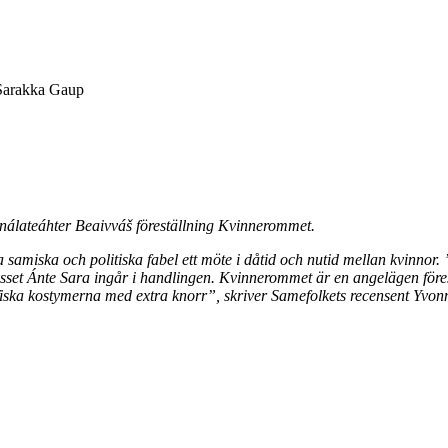
Sarakka Gaup
nálateáhter Beaivváš föreställning Kvinnerommet.
samiska och politiska fabel ett möte i dåtid och nutid mellan kvinnor.
set Ánte Sara ingår i handlingen. Kvinnerommet är en angelägen förest
iska kostymerna med extra knorr”, skriver Samefolkets recensent Yvonne