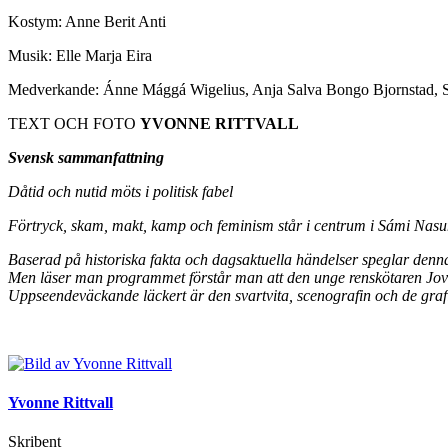
Kostym: Anne Berit Anti
Musik: Elle Marja Eira
Medverkande: Ánne Mággá Wigelius, Anja Salva Bongo Bjornstad, 
TEXT OCH FOTO
YVONNE RITTVALL
Svensk sammanfattning
Dåtid och nutid möts i politisk fabel
Förtryck, skam, makt, kamp och feminism står i centrum i Sámi Nasu
Baserad på historiska fakta och dagsaktuella händelser speglar denna 
Men läser man programmet förstår man att den unge renskötaren Jovs
Uppseendeväckande läckert är den svartvita, scenografin och de graf
Yvonne Rittvall
Skribent