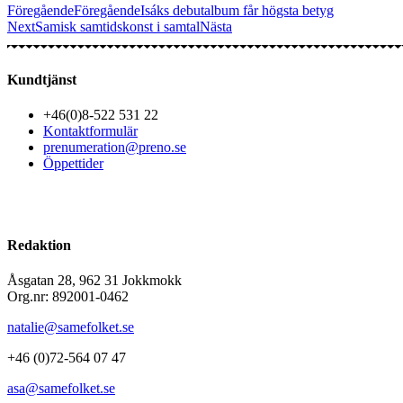
Föregående
Föregående
Isáks debutalbum får högsta betyg
Next
Samisk samtidskonst i samtal
Nästa
Kundtjänst
+46(0)8-522 531 22
Kontaktformulär
prenumeration@preno.se
Öppettider
Redaktion
Åsgatan 28, 962 31 Jokkmokk
Org.nr: 892001-0462
natalie@samefolket.se
+46 (0)72-564 07 47
asa@samefolket.se