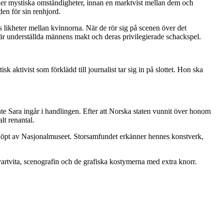
nder mystiska omständigheter, innan en marktvist mellan dem och
en för sin renhjord.
 likheter mellan kvinnorna. När de rör sig på scenen över det
s, är underställda männens makt och deras privilegierade schackspel.
tivist som förklädd till journalist tar sig in på slottet. Hon ska
e Sara ingår i handlingen. Efter att Norska staten vunnit över honom
lt renantal.
inköpt av Nasjonalmuseet. Storsamfundet erkänner hennes konstverk,
rtvita, scenografin och de grafiska kostymerna med extra knorr.