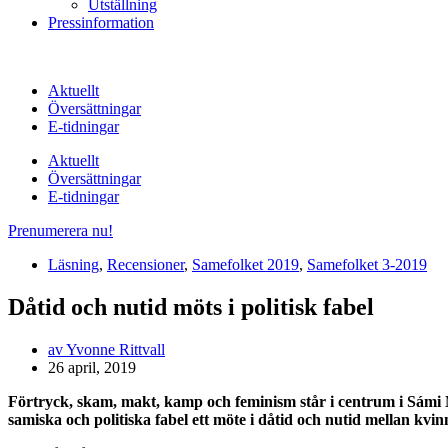
Utställning
Pressinformation
Aktuellt
Översättningar
E-tidningar
Aktuellt
Översättningar
E-tidningar
Prenumerera nu!
Läsning
,
Recensioner
,
Samefolket 2019
,
Samefolket 3-2019
Dåtid och nutid möts i politisk fabel
av
Yvonne Rittvall
26 april, 2019
Förtryck, skam, makt, kamp och feminism står i centrum i Sámi 
samiska och politiska fabel ett möte i dåtid och nutid mellan kvin