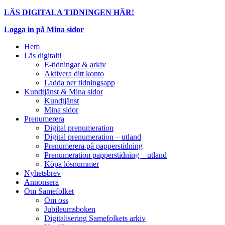
LÄS DIGITALA TIDNINGEN HÄR!
Logga in på Mina sidor
Hem
Läs digitalt!
E-tidningar & arkiv
Aktivera ditt konto
Ladda ner tidningsapp
Kundtjänst & Mina sidor
Kundtjänst
Mina sidor
Prenumerera
Digital prenumeration
Digital prenumeration – utland
Prenumerera på papperstidning
Prenumeration papperstidning – utland
Köpa lösnummer
Nyhetsbrev
Annonsera
Om Samefolket
Om oss
Jubileumsboken
Digitalisering Samefolkets arkiv