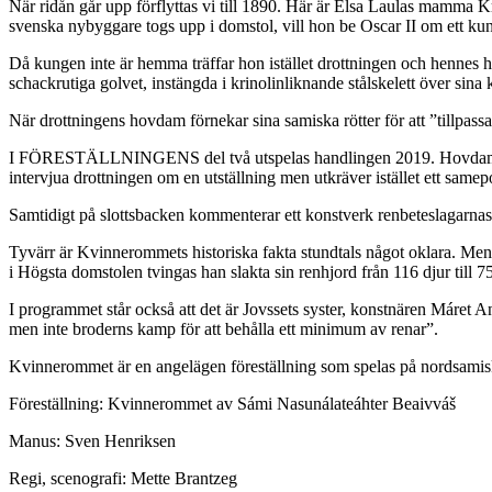
När ridån går upp förflyttas vi till 1890. Här är Elsa Laulas mamma K
svenska nybyggare togs upp i domstol, vill hon be Oscar II om ett k
Då kungen inte är hemma träffar hon istället drottningen och hennes h
schackrutiga golvet, instängda i krinolinliknande stålskelett över sina
När drottningens hovdam förnekar sina samiska rötter för att ”tillpassa 
I FÖRESTÄLLNINGENS del två utspelas handlingen 2019. Hovdamen är för
intervjua drottningen om en utställning men utkräver istället ett samepo
Samtidigt på slottsbacken kommenterar ett konstverk renbeteslagarna
Tyvärr är Kvinnerommets historiska fakta stundtals något oklara. Men
i Högsta domstolen tvingas han slakta sin renhjord från 116 djur till 75 
I programmet står också att det är Jovssets syster, konstnären Máret
men inte broderns kamp för att behålla ett minimum av renar”.
Kvinnerommet är en angelägen föreställning som spelas på nordsamiska
Föreställning: Kvinnerommet av Sámi Nasunálateáhter Beaivváš
Manus: Sven Henriksen
Regi, scenografi: Mette Brantzeg