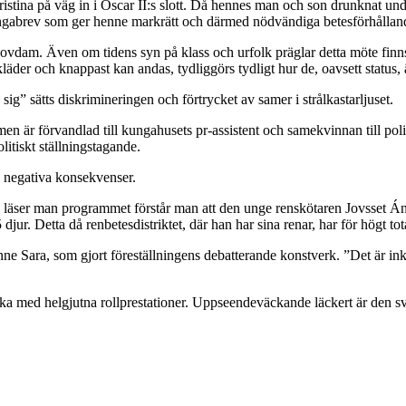
ristina på väg in i Oscar II:s slott. Då hennes man och son drunknat u
ungabrev som ger henne markrätt och därmed nödvändiga betesförhålland
ovdam. Även om tidens syn på klass och urfolk präglar detta möte finns
 kläder och knappast kan andas, tydliggörs tydligt hur de, oavsett statu
sig” sätts diskrimineringen och förtrycket av samer i strålkastarljuset.
vandlad till kungahusets pr-assistent och samekvinnan till politisk ak
litiskt ställningstagande.
s negativa konsekvenser.
 läser man programmet förstår man att den unge renskötaren Jovsset Ánt
djur. Detta då renbetesdistriktet, där han har sina renar, har för högt tota
 Anne Sara, som gjort föreställningens debatterande konstverk. ”Det är 
 med helgjutna rollprestationer. Uppseendeväckande läckert är den sva