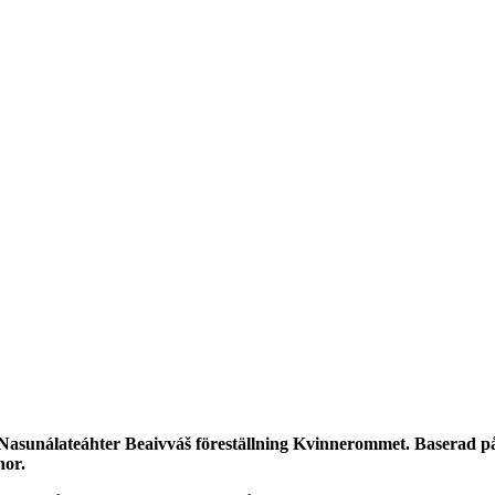
Nasunálateáhter Beaivváš föreställning Kvinnerommet. Baserad på 
nor.