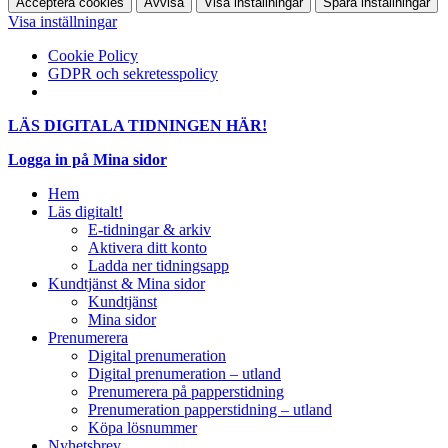
Acceptera cookies
Avvisa
Visa inställningar
Spara inställningar
Visa inställningar
Cookie Policy
GDPR och sekretesspolicy
LÄS DIGITALA TIDNINGEN HÄR!
Logga in på Mina sidor
Hem
Läs digitalt!
E-tidningar & arkiv
Aktivera ditt konto
Ladda ner tidningsapp
Kundtjänst & Mina sidor
Kundtjänst
Mina sidor
Prenumerera
Digital prenumeration
Digital prenumeration – utland
Prenumerera på papperstidning
Prenumeration papperstidning – utland
Köpa lösnummer
Nyhetsbrev