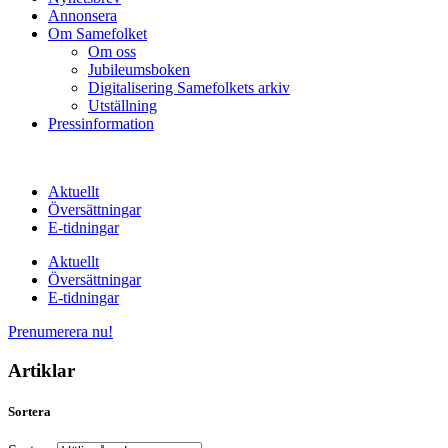
Annonsera
Om Samefolket
Om oss
Jubileumsboken
Digitalisering Samefolkets arkiv
Utställning
Pressinformation
Aktuellt
Översättningar
E-tidningar
Aktuellt
Översättningar
E-tidningar
Prenumerera nu!
Artiklar
Sortera