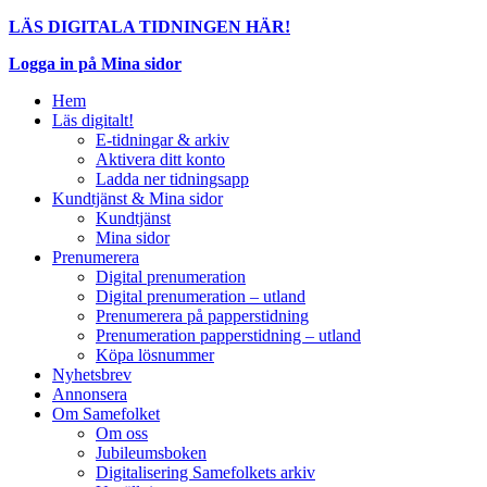
LÄS DIGITALA TIDNINGEN HÄR!
Logga in på Mina sidor
Hem
Läs digitalt!
E-tidningar & arkiv
Aktivera ditt konto
Ladda ner tidningsapp
Kundtjänst & Mina sidor
Kundtjänst
Mina sidor
Prenumerera
Digital prenumeration
Digital prenumeration – utland
Prenumerera på papperstidning
Prenumeration papperstidning – utland
Köpa lösnummer
Nyhetsbrev
Annonsera
Om Samefolket
Om oss
Jubileumsboken
Digitalisering Samefolkets arkiv