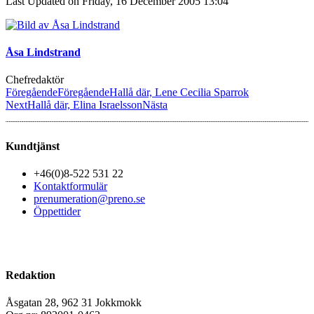
Last Updated on Friday, 16 December 2005 13:04
Åsa Lindstrand
Chefredaktör
Föregående
Föregående
Hallå där, Lene Cecilia Sparrok
Next
Hallå där, Elina Israelsson
Nästa
Kundtjänst
+46(0)8-522 531 22
Kontaktformulär
prenumeration@preno.se
Öppettider
Redaktion
Åsgatan 28, 962 31 Jokkmokk