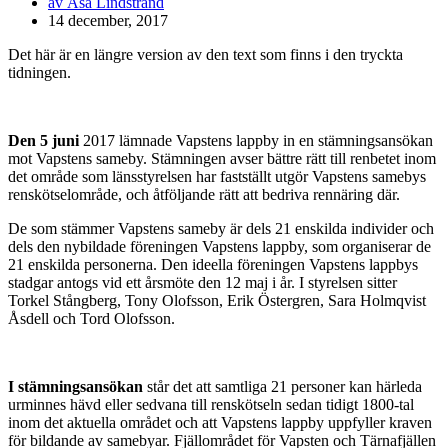
av
Åsa Lindstrand
14 december, 2017
Det här är en längre version av den text som finns i den tryckta
tidningen.
Den 5 juni
2017 lämnade Vapstens lappby in en stämningsansökan
mot Vapstens sameby. Stämningen avser bättre rätt till renbetet inom
det område som länsstyrelsen har fastställt utgör Vapstens samebys
renskötselområde, och åtföljande rätt att bedriva rennäring där.
De som stämmer Vapstens sameby är dels 21 enskilda individer och
dels den nybildade föreningen Vapstens lappby, som organiserar de
21 enskilda personerna. Den ideella föreningen Vapstens lappbys
stadgar antogs vid ett årsmöte den 12 maj i år. I styrelsen sitter
Torkel Stångberg, Tony Olofsson, Erik Östergren, Sara Holmqvist
Åsdell och Tord Olofsson.
I stämningsansökan
står det att samtliga 21 personer kan härleda
urminnes hävd eller sedvana till renskötseln sedan tidigt 1800-tal
inom det aktuella området och att Vapstens lappby uppfyller kraven
för bildande av samebyar. Fjällområdet för Vapsten och Tärnafjällen