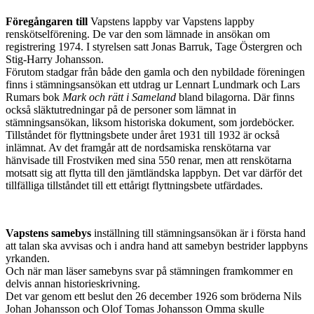
Föregångaren till
Vapstens lappby var Vapstens lappby
renskötselförening. De var den som lämnade in ansökan om
registrering 1974. I styrelsen satt Jonas Barruk, Tage Östergren och
Stig-Harry Johansson.
Förutom stadgar från både den gamla och den nybildade föreningen
finns i stämningsansökan ett utdrag ur Lennart Lundmark och Lars
Rumars bok
Mark och rätt i Sameland
bland bilagorna. Där finns
också släktutredningar på de personer som lämnat in
stämningsansökan, liksom historiska dokument, som jordeböcker.
Tillståndet för flyttningsbete under året 1931 till 1932 är också
inlämnat. Av det framgår att de nordsamiska renskötarna var
hänvisade till Frostviken med sina 550 renar, men att renskötarna
motsatt sig att flytta till den jämtländska lappbyn. Det var därför det
tillfälliga tillståndet till ett ettårigt flyttningsbete utfärdades.
Vapstens samebys
inställning till stämningsansökan är i första hand
att talan ska avvisas och i andra hand att samebyn bestrider lappbyns
yrkanden.
Och när man läser samebyns svar på stämningen framkommer en
delvis annan historieskrivning.
Det var genom ett beslut den 26 december 1926 som bröderna Nils
Johan Johansson och Olof Tomas Johansson Omma skulle