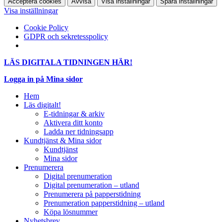
Acceptera cookies
Avvisa
Visa inställningar
Spara inställningar
Visa inställningar
Cookie Policy
GDPR och sekretesspolicy
LÄS DIGITALA TIDNINGEN HÄR!
Logga in på Mina sidor
Hem
Läs digitalt!
E-tidningar & arkiv
Aktivera ditt konto
Ladda ner tidningsapp
Kundtjänst & Mina sidor
Kundtjänst
Mina sidor
Prenumerera
Digital prenumeration
Digital prenumeration – utland
Prenumerera på papperstidning
Prenumeration papperstidning – utland
Köpa lösnummer
Nyhetsbrev