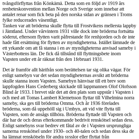
tvångsförflyttas från Könkämä. Detta som en följd av 1919 års
renbeteskonvention mellan Norge och Sverige som innebar att
antalet renar som fick beta på den norska sidan av gränsen i Troms
fylke reducerades väsentligt.
Tanken var att bröderna skulle flytta till Frostvikens mellersta lappby
i Jämtland. Under vårvintern 1931 ville dock inte bröderna fortsätta
söderut, eftersom flytten varit påfrestande för renhjorden och de inte
hade fått ersättning för flytten av myndigheterna. Istället lämnade de
ett yrkande om att få stanna i en av myndigheterna anvisad sameby i
Västerbottens län. De fick då tillstånd till flyttningsbete inom
Vapsten under ett år räknat från den 1februari 1931.
Det är framför allt härifrån som berättelsen tar sig olika vägar. För
enligt samebyn var det sedan myndigheternas avsikt att bröderna
skulle stanna inom Vapsten. Samebyn hänvisar till ett brev som
lappfogden Hans Cederberg skickade till lappmannen Olof Olofsson
Blind år 1933. I brevet står det att den plats som uppstår i Vapsten i
och med att Tomas Lambert Klemetsson flyttar till Vilhelmina norra
sameby, ska ges till bröderna Omma. Och år 1936 förelades
bröderna, som då uppehöll sig i Umbyn, att vid vite flytta till
Vapsten, som de ansågs tillhöra. Bröderna flyttade till Vapsten och
där har de och deras efterkommande bedrivit renskötsel sedan dess.
Enligt samebyns svar bedrev ett fåtal av de i Vapsten ursprungliga
samerna renskötsel under 1930- och 40-talen och sedan dess ska de
ha lämnat renskötseln för andra sysslor eller flyttat från