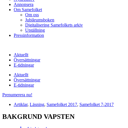
Annonsera
Om Samefolket
Om oss
Jubileumsboken
Digitalisering Samefolkets arkiv
Utställning
Pressinformation
Aktuellt
Översättningar
E-tidningar
Aktuellt
Översättningar
E-tidningar
Prenumerera nu!
Artiklar
,
Läsning
,
Samefolket 2017
,
Samefolket 7-2017
BAKGRUND VAPSTEN