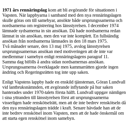
1971 års rennäringslag
kom att bli avgörande för situationen i
Vapsten. När lappbyarna i samband med den nya rennäringslagen
skulle göras om till samebyar, ansökte både ursprungssamerna och
nordsamerna om registrering hos länsstyrelsen. I december 1974
lämnade sydsamerna in sin ansökan. Då hade nordsamerna redan
lämnat in sin ansökan, men den var inte komplett. En fullständig
ansökan från nordsamerna lämnades in den 18 mars 1975.
Två månader senare, den 13 maj 1975, avslog länsstyrelsen
ursprungssamernas ansökan med motiveringen att de inte var
medlemmar i samebyn enligt rennäringslagens paragraf 11.
Samma dag bifölls å andra sidan nordsamernas ansökan.
Ursprungssamerna överklagade men kammarrätten gjorde ingen
ändring och Regeringsrätten tog inte upp saken.
Enligt Vapstens lappby hade en enskild tjänsteman, Göran Lundvall
vid lantbruksnämnden, ett avgörande inflytande på hur saken
hanterades under 1970-talets första hälft. Lundvall uppgav nämligen
i sina yttranden till länsstyrelsen först att ursprungssamerna
visserligen hade renskötselrätt, men att de inte bedrev renskötseln då
den nya rennäringslagen trädde i kraft. Senare hävdade han att de
inte bedrev renskötsel inom Vapsten, men att de hade önskemål om
att starta egen renskötsel inom samebyn.