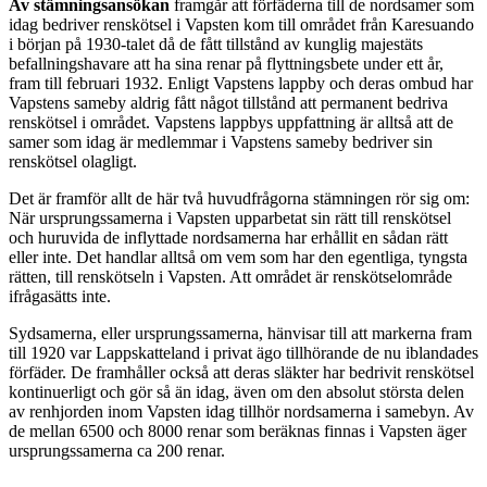
Av stämningsansökan
framgår att förfäderna till de nordsamer som
idag bedriver renskötsel i Vapsten kom till området från Karesuando
i början på 1930-talet då de fått tillstånd av kunglig majestäts
befallningshavare att ha sina renar på flyttningsbete under ett år,
fram till februari 1932. Enligt Vapstens lappby och deras ombud har
Vapstens sameby aldrig fått något tillstånd att permanent bedriva
renskötsel i området. Vapstens lappbys uppfattning är alltså att de
samer som idag är medlemmar i Vapstens sameby bedriver sin
renskötsel olagligt.
Det är framför allt de här två huvudfrågorna stämningen rör sig om:
När ursprungssamerna i Vapsten upparbetat sin rätt till renskötsel
och huruvida de inflyttade nordsamerna har erhållit en sådan rätt
eller inte. Det handlar alltså om vem som har den egentliga, tyngsta
rätten, till renskötseln i Vapsten. Att området är renskötselområde
ifrågasätts inte.
Sydsamerna, eller ursprungssamerna, hänvisar till att markerna fram
till 1920 var Lappskatteland i privat ägo tillhörande de nu iblandades
förfäder. De framhåller också att deras släkter har bedrivit renskötsel
kontinuerligt och gör så än idag, även om den absolut största delen
av renhjorden inom Vapsten idag tillhör nordsamerna i samebyn. Av
de mellan 6500 och 8000 renar som beräknas finnas i Vapsten äger
ursprungssamerna ca 200 renar.