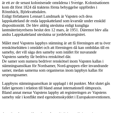
är ett av de senast koloniserade områdena i Sverige. Kolonisationen
kom dit först 1824 då traktens första bebyggelse uppfördes i
Rönnbäck, Björkvattsdalen.
Enligt författaren Lennart Lundmark är Vapsten och dess
lappskatteland de enda lappskatteland som kvarstår under enskild
dispositionrätt. De blev aldrig uteslutna enligt kungliga
lantmäteristyrelsens beslut den 12 mars, år 1951. Däremot blev alla
andra Lappskatteland uteslutna ur jordeboksregistret.
Målet med Vapstens lappbys stämning är att få föreningen att ta över
renskötselrätten i området och att föreningen då kan ombildas till en
sameby, det vill säga den sameby som istället för nuvarande
Vapstens sameby får bedriva renskötsel där.
De samer som numera bedriver renskötsel inom Vapsten kallas i
stämningsansökan för Nordsamer, Nord-gruppen eller invandrande
samer, medan samerna som organiseras inom lappbyn kallas för
ursprungssamer.
Lappbyns stämningsansökan är upplagd i 44 punkter. Mot slutet gås
fallet igenom i relation till bland annat internationell rättspraxis.
Bland annat menar Vapstens lappby att registreringen av Vapstens
sameby står i konflikt med egendomsskyddet i Europakonventionen.