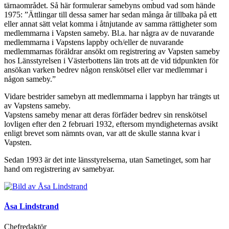
tärnaområdet. Så här formulerar samebyns ombud vad som hände
1975: ”Ättlingar till dessa samer har sedan många år tillbaka på ett
eller annat sätt velat komma i åtnjutande av samma rättigheter som
medlemmarna i Vapsten sameby. Bl.a. har några av de nuvarande
medlemmarna i Vapstens lappby och/eller de nuvarande
medlemmarnas föräldrar ansökt om registrering av Vapsten sameby
hos Länsstyrelsen i Västerbottens län trots att de vid tidpunkten för
ansökan varken bedrev någon renskötsel eller var medlemmar i
någon sameby.”
Vidare bestrider samebyn att medlemmarna i lappbyn har trängts ut
av Vapstens sameby.
Vapstens sameby menar att deras förfäder bedrev sin renskötsel
lovligen efter den 2 februari 1932, eftersom myndigheternas avsikt
enligt brevet som nämnts ovan, var att de skulle stanna kvar i
Vapsten.
Sedan 1993 är det inte länsstyrelserna, utan Sametinget, som har
hand om registrering av samebyar.
Åsa Lindstrand
Chefredaktör