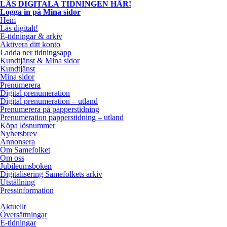
LÄS DIGITALA TIDNINGEN HÄR!
Logga in på Mina sidor
Hem
Läs digitalt!
E-tidningar & arkiv
Aktivera ditt konto
Ladda ner tidningsapp
Kundtjänst & Mina sidor
Kundtjänst
Mina sidor
Prenumerera
Digital prenumeration
Digital prenumeration – utland
Prenumerera på papperstidning
Prenumeration papperstidning – utland
Köpa lösnummer
Nyhetsbrev
Annonsera
Om Samefolket
Om oss
Jubileumsboken
Digitalisering Samefolkets arkiv
Utställning
Pressinformation
Aktuellt
Översättningar
E-tidningar