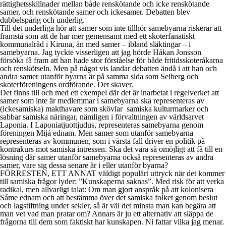
rättighetsskillnader mellan både renskötande och icke renskötande
samer, och renskötande samer och ickesamer. Debatten blev
dubbelspårig och underlig.
Till det underliga hör att samer som inte tillhör samebyarna riskerar att
framstå som att de har mer gemensamt med ett skoterfanatiskt
kommunalråd i Kiruna, än med samer – ibland släktingar – i
samebyarna. Jag tyckte visserligen att jag hörde Håkan Jonsson
försöka få fram att han hade stor förståelse för både fritidsskoteråkarna
och renskötseln. Men på något vis landar debatten ändå i att han och
andra samer utanför byarna är på samma sida som Selberg och
skoterföreningens ordförande. Det skaver.
Det finns till och med ett exempel där det är inarbetat i regelverket att
samer som inte är medlemmar i samebyarna ska representeras av
(ickesamiska) makthavare som skövlar samiska kulturmarker och
sabbar samiska näringar, nämligen i förvaltningen av världsarvet
Laponia. I Laponiatjuottjudus, representeras samebyarna genom
föreningen Mijá ednam. Men samer som utanför samebyarna
representeras av kommunen, som i värsta fall driver en politik på
kontrakurs mot samiska intressen. Ska det vara så omöjligt att få till en
lösning där samer utanför samebyarna också representeras av andra
samer, vare sig dessa senare är i eller utanför byarna?
FÖRRESTEN, ETT ANNAT väldigt populärt uttryck när det kommer
till samiska frågor lyder: ”Kunskaperna saknas”. Med risk för att verka
radikal, men allvarligt talat: Om man gjort anspråk på att kolonisera
Sáme ednam och att bestämma över det samiska folket genom beslut
och lagstiftning under sekler, så är väl det minsta man kan begära att
man vet vad man pratar om? Annars är ju ett alternativ att släppa de
frågorna till dem som faktiskt har kunskapen. Ni fattar vilka jag menar.