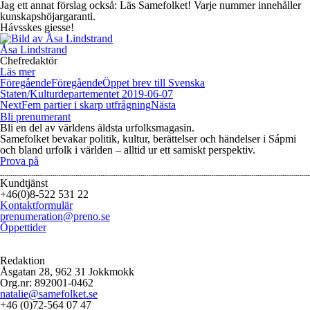
Jag ett annat förslag också: Läs Samefolket! Varje nummer innehåller
kunskapshöjargaranti.
Hávsskes giesse!
Åsa Lindstrand
Chefredaktör
Läs mer
Föregående
Föregående
Öppet brev till Svenska
Staten/Kulturdepartementet 2019-06-07
Next
Fem partier i skarp utfrågning
Nästa
Bli prenumerant
Bli en del av världens äldsta urfolksmagasin.
Samefolket bevakar politik, kultur, berättelser och händelser i Sápmi
och bland urfolk i världen – alltid ur ett samiskt perspektiv.
Prova på
Kundtjänst
+46(0)8-522 531 22
Kontaktformulär
prenumeration@preno.se
Öppettider
Redaktion
Åsgatan 28, 962 31 Jokkmokk
Org.nr: 892001-0462
natalie@samefolket.se
+46 (0)72-564 07 47