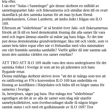
leta efter.
I sin text ”Judas i Sametinget” gör denne skribent en nidbild av
sametingspartiet Jakt- och fiskesamerna och utmålar dem till en svart
skamfläck på den samiska kartan för att man lyckats förmå
justitiekanslern, Göran Lambertz, att ändra åsikt i frågan om ILO
169.
Eftersom att ”söderbönan” är så bestört över Jakt- och fiskesamernas
försök att få till en bred demokratisk lösning där alla samer får vara
med och ingen lämnas utanför så måste jag bara fråga. Är det inte
just dessa demokratiska grundvärderingar; lika rätt och värde, som vi
samer hela tiden ropar efter när vi förhandlar med våra statsmakter
om vårt framtida samiska samhälle? Varför gäller då inte samma sak
inom den samiska världen oss samer emellan?
ATT TRO ATT ILO 169 skulle vara den stora undergöraren för det
samiska folket i Sverige är som att tro på jultomten och hans
flygande renar.
Denna märkliga skribent skriver även ”att det är många som tror att
en ratificering av FN:s konvention ILO 169 kan underlätta en
lösning av konflikten i Härjedalen och bidra till en högre status för
samerna i Sverige.
Ja, herrejisses, säger jag bara. Hur många tror ”söderbönan”
egentligen att det är av alla de samer som idag står utanför
samebykollektivet, som överhuvudtaget skulle få någon högre
samisk status i och med ett godkännande av ILO 169? Tror