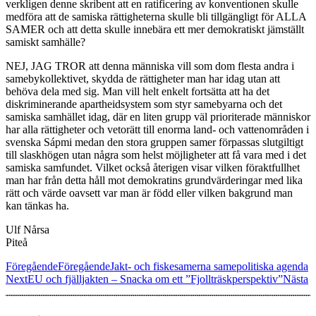
verkligen denne skribent att en ratificering av konventionen skulle
medföra att de samiska rättigheterna skulle bli tillgängligt för ALLA
SAMER och att detta skulle innebära ett mer demokratiskt jämställt
samiskt samhälle?
NEJ, JAG TROR att denna människa vill som dom flesta andra i
samebykollektivet, skydda de rättigheter man har idag utan att
behöva dela med sig. Man vill helt enkelt fortsätta att ha det
diskriminerande apartheidsystem som styr samebyarna och det
samiska samhället idag, där en liten grupp väl prioriterade människor
har alla rättigheter och vetorätt till enorma land- och vattenområden i
svenska Sápmi medan den stora gruppen samer förpassas slutgiltigt
till slaskhögen utan några som helst möjligheter att få vara med i det
samiska samfundet. Vilket också återigen visar vilken föraktfullhet
man har från detta håll mot demokratins grundvärderingar med lika
rätt och värde oavsett var man är född eller vilken bakgrund man
kan tänkas ha.
Ulf Nårsa
Piteå
Föregående
Föregående
Jakt- och fiskesamerna samepolitiska agenda
Next
EU och fjälljakten – Snacka om ett ”Fjollträskperspektiv”
Nästa