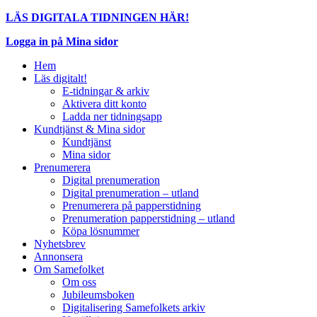
LÄS DIGITALA TIDNINGEN HÄR!
Logga in på Mina sidor
Hem
Läs digitalt!
E-tidningar & arkiv
Aktivera ditt konto
Ladda ner tidningsapp
Kundtjänst & Mina sidor
Kundtjänst
Mina sidor
Prenumerera
Digital prenumeration
Digital prenumeration – utland
Prenumerera på papperstidning
Prenumeration papperstidning – utland
Köpa lösnummer
Nyhetsbrev
Annonsera
Om Samefolket
Om oss
Jubileumsboken
Digitalisering Samefolkets arkiv