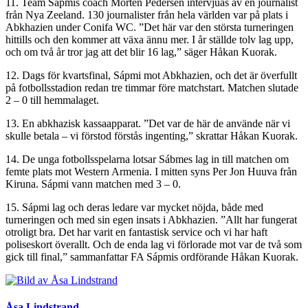
11. Team Sápmis coach Morten Pedersen intervjuas av en journalist
från Nya Zeeland. 130 journalister från hela världen var på plats i
Abkhazien under Conifa WC. ”Det här var den största turneringen
hittills och den kommer att växa ännu mer. I år ställde tolv lag upp,
och om två år tror jag att det blir 16 lag,” säger Håkan Kuorak.
12. Dags för kvartsfinal, Sápmi mot Abkhazien, och det är överfullt
på fotbollsstadion redan tre timmar före matchstart. Matchen slutade
2 – 0 till hemmalaget.
13. En abkhazisk kassaapparat. ”Det var de här de använde när vi
skulle betala – vi förstod förstås ingenting,” skrattar Håkan Kuorak.
14. De unga fotbollsspelarna lotsar Sábmes lag in till matchen om
femte plats mot Western Armenia. I mitten syns Per Jon Huuva från
Kiruna. Sápmi vann matchen med 3 – 0.
15. Sápmi lag och deras ledare var mycket nöjda, både med
turneringen och med sin egen insats i Abkhazien. ”Allt har fungerat
otroligt bra. Det har varit en fantastisk service och vi har haft
poliseskort överallt. Och de enda lag vi förlorade mot var de två som
gick till final,” sammanfattar FA Sápmis ordförande Håkan Kuorak.
Åsa Lindstrand