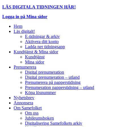
LÄS DIGITALA TIDNINGEN HÄR!
Logga in på Mina sidor
Hem
Läs digitalt!
E-tidningar & arkiv
Aktivera ditt konto
Ladda ner tidningsapp
Kundtjänst & Mina sidor
Kundtjänst
Mina sidor
Prenumerera
Digital prenumeration
Digital prenumeration – utland
Prenumerera på papperstidning
Prenumeration papperstidning – utland
Köpa lösnummer
Nyhetsbrev
Annonsera
Om Samefolket
Om oss
Jubileumsboken
Digitalisering Samefolkets arkiv