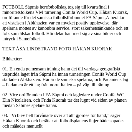
FOTBOLL Sápmis herrfotbollslag tog sig till kvartsfinal i
minoritetsfolkens VM-turnering Conifa World Cup. Håkan Kuorak,
ordförande för det samiska fotbollsförbundet FA Sápmi,Â berättar
att vistelsen i Abkhazien var en mycket positiv upplevelse, där
spelarna möttes av kanonbra service, stort säkerhetstänkande och ett
folk som älskar fotboll. Här delar han med sig av sina bilder och
intryck i Samefolket.
TEXT ÅSA LINDSTRAND FOTO HÅKAN KUORAK
Bildtexter:
01. En enda gemensam träning hann det till vardags geografiskt
utspridda laget från Sápmi ha innan turneringen Conifa World Cup
startade i Abkhazien. Här är de samiska spelarna, och Padaniens lag
– Padanien är ett lag från norra Italien – på väg till träning.
02. Vice ordföranden i FA Sápmi och lagledare under Conifa WC,
Elin Nicolaisen, och Frida Kuorak tar det lugnt vid sidan av planen
medan Sábmes spelare tränar.
03. ”Vi blev helt förvånade över att allt gjordes för hand,” säger
Håkan Kuorak och berättar att fotbollsplanens linjer både sopades
och målades manuellt.