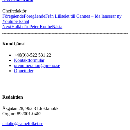
Chefredaktör
Föregående
Föregående
Från Lillselet till Cannes – Ida lanserar ny
Youtube-kanal
Next
Hallå där Peter Rodhe
Nästa
Kundtjänst
+46(0)8-522 531 22
Kontaktformulär
prenumeration@preno.se
Öppettider
Redaktion
Åsgatan 28, 962 31 Jokkmokk
Org.nr: 892001-0462
natalie@samefolket.se