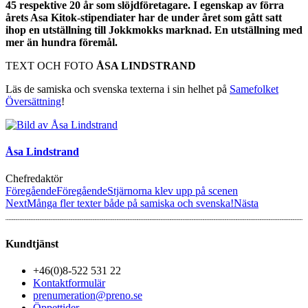
45 respektive 20 år som slöjdföretagare. I egenskap av förra
årets Asa Kitok-stipendiater har de under året som gått satt
ihop en utställning till Jokkmokks marknad. En utställning med
mer än hundra föremål.
TEXT OCH FOTO
ÅSA LINDSTRAND
Läs de samiska och svenska texterna i sin helhet på
Samefolket
Översättning
!
Åsa Lindstrand
Chefredaktör
Föregående
Föregående
Stjärnorna klev upp på scenen
Next
Många fler texter både på samiska och svenska!
Nästa
Kundtjänst
+46(0)8-522 531 22
Kontaktformulär
prenumeration@preno.se
Öppettider