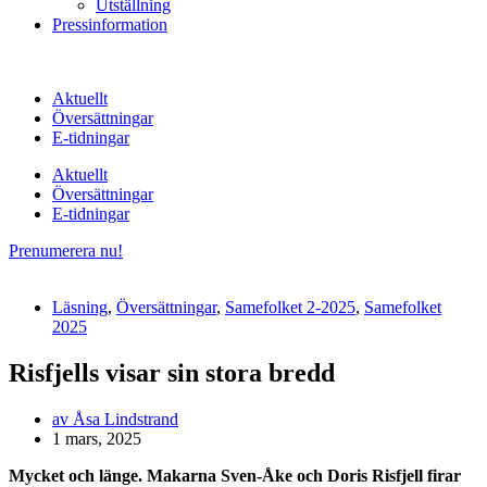
Utställning
Pressinformation
Aktuellt
Översättningar
E-tidningar
Aktuellt
Översättningar
E-tidningar
Prenumerera nu!
Läsning
,
Översättningar
,
Samefolket 2-2025
,
Samefolket
2025
Risfjells visar sin stora bredd
av
Åsa Lindstrand
1 mars, 2025
Mycket och länge. Makarna Sven-Åke och Doris Risfjell firar