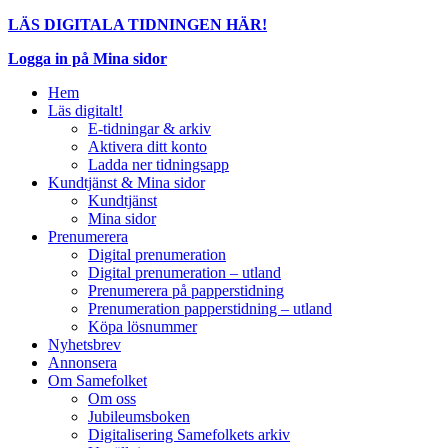
LÄS DIGITALA TIDNINGEN HÄR!
Logga in på Mina sidor
Hem
Läs digitalt!
E-tidningar & arkiv
Aktivera ditt konto
Ladda ner tidningsapp
Kundtjänst & Mina sidor
Kundtjänst
Mina sidor
Prenumerera
Digital prenumeration
Digital prenumeration – utland
Prenumerera på papperstidning
Prenumeration papperstidning – utland
Köpa lösnummer
Nyhetsbrev
Annonsera
Om Samefolket
Om oss
Jubileumsboken
Digitalisering Samefolkets arkiv