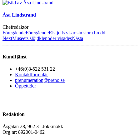
Åsa Lindstrand
Chefredaktör
Föregående
Föregående
Risfjells visar sin stora bredd
Next
Museets slöjdklenoder visades
Nästa
Kundtjänst
+46(0)8-522 531 22
Kontaktformulär
prenumeration@preno.se
Öppettider
Redaktion
Åsgatan 28, 962 31 Jokkmokk
Org.nr: 892001-0462