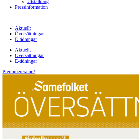
Utställning
Pressinformation
Aktuellt
Översättningar
E-tidningar
Aktuellt
Översättningar
E-tidningar
Prenumerera nu!