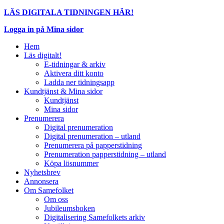
LÄS DIGITALA TIDNINGEN HÄR!
Logga in på Mina sidor
Hem
Läs digitalt!
E-tidningar & arkiv
Aktivera ditt konto
Ladda ner tidningsapp
Kundtjänst & Mina sidor
Kundtjänst
Mina sidor
Prenumerera
Digital prenumeration
Digital prenumeration – utland
Prenumerera på papperstidning
Prenumeration papperstidning – utland
Köpa lösnummer
Nyhetsbrev
Annonsera
Om Samefolket
Om oss
Jubileumsboken
Digitalisering Samefolkets arkiv