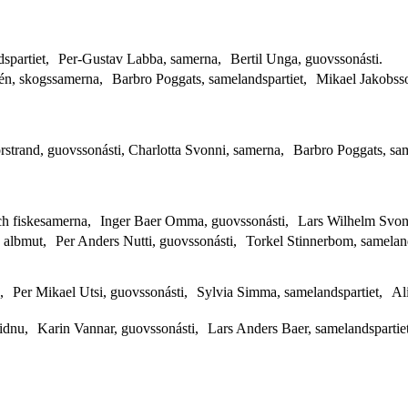
spartiet, Per-Gustav Labba, samerna, Bertil Unga, guovssonásti.
én, skogssamerna, Barbro Poggats, samelandspartiet, Mikael Jakobss
trand, guovssonásti, Charlotta Svonni, samerna, Barbro Poggats, sam
h fiskesamerna, Inger Baer Omma, guovssonásti, Lars Wilhelm Svonn
m, albmut, Per Anders Nutti, guovssonásti, Torkel Stinnerbom, samela
 Per Mikael Utsi, guovssonásti, Sylvia Simma, samelandspartiet, Ali
idnu, Karin Vannar, guovssonásti, Lars Anders Baer, samelandspartie