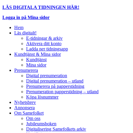
LÄS DIGITALA TIDNINGEN HÄR!
Logga in på Mina sidor
Hem
Läs digitalt!
E-tidningar & arkiv
Aktivera ditt konto
Ladda ner tidningsapp
Kundtjänst & Mina sidor
Kundtjänst
Mina sidor
Prenumerera
Digital prenumeration
Digital prenumeration – utland
Prenumerera på papperstidning
Prenumeration papperstidning – utland
Köpa lösnummer
Nyhetsbrev
Annonsera
Om Samefolket
Om oss
Jubileumsboken
Digitalisering Samefolkets arkiv