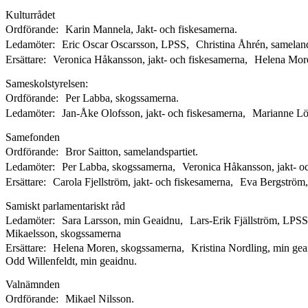
Kulturrådet
Ordförande: Karin Mannela, Jakt- och fiskesamerna.
Ledamöter: Eric Oscar Oscarsson, LPSS, Christina Åhrén, sameland
Ersättare: Veronica Håkansson, jakt- och fiskesamerna, Helena Mor
Sameskolstyrelsen:
Ordförande: Per Labba, skogssamerna.
Ledamöter: Jan-Åke Olofsson, jakt- och fiskesamerna, Marianne Lörs
Samefonden
Ordförande: Bror Saitton, samelandspartiet.
Ledamöter: Per Labba, skogssamerna, Veronica Håkansson, jakt- oc
Ersättare: Carola Fjellström, jakt- och fiskesamerna, Eva Bergströ
Samiskt parlamentariskt råd
Ledamöter: Sara Larsson, min Geaidnu, Lars-Erik Fjällström, LPSS,
Mikaelsson, skogssamerna
Ersättare: Helena Moren, skogssamerna, Kristina Nordling, min gea
Odd Willenfeldt, min geaidnu.
Valnämnden
Ordförande: Mikael Nilsson.