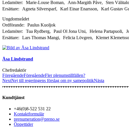
Ledamöter: Marie-Louse Boman, Ann-Margith Påve, Sten Välitalo
Ersättare: Agneta Silversparf, Karl Einar Enarsson, Karl Gustav 
Ungdomsrådet
Ordförande: Paulus Kuoljok
Ledamöter: Tua Rydberg, Paul Ol Jona Utsi, Helena Partapuoli, J
Ersättare: Lars Thomas Mangi, Felicia Lövgren, Klemet Klemetsso
Åsa Lindstrand
Chefredaktör
Föregående
Föregående
Fler plenumstillfällen?
Next
Nej till regeringens förslag om ny samepolitik
Nästa
Kundtjänst
+46(0)8-522 531 22
Kontaktformulär
prenumeration@preno.se
Öppettider