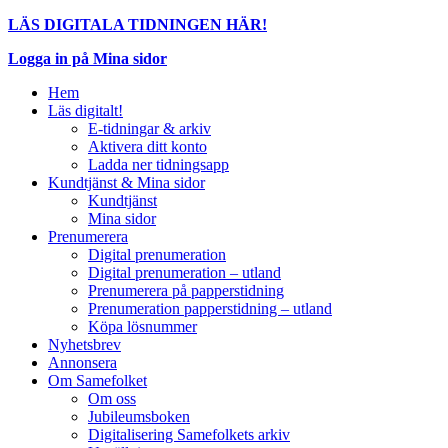
LÄS DIGITALA TIDNINGEN HÄR!
Logga in på Mina sidor
Hem
Läs digitalt!
E-tidningar & arkiv
Aktivera ditt konto
Ladda ner tidningsapp
Kundtjänst & Mina sidor
Kundtjänst
Mina sidor
Prenumerera
Digital prenumeration
Digital prenumeration – utland
Prenumerera på papperstidning
Prenumeration papperstidning – utland
Köpa lösnummer
Nyhetsbrev
Annonsera
Om Samefolket
Om oss
Jubileumsboken
Digitalisering Samefolkets arkiv