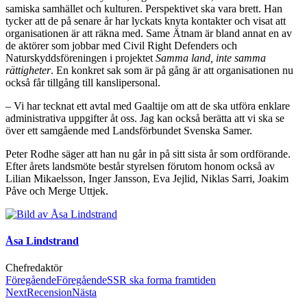
samiska samhället och kulturen. Perspektivet ska vara brett. Han
tycker att de på senare år har lyckats knyta kontakter och visat att
organisationen är att räkna med. Same Ätnam är bland annat en av
de aktörer som jobbar med Civil Right Defenders och
Naturskyddsföreningen i projektet
Samma land, inte samma
rättigheter
. En konkret sak som är på gång är att organisationen nu
också får tillgång till kanslipersonal.
– Vi har tecknat ett avtal med Gaaltije om att de ska utföra enklare
administrativa uppgifter åt oss. Jag kan också berätta att vi ska se
över ett samgående med Landsförbundet Svenska Samer.
Peter Rodhe säger att han nu går in på sitt sista år som ordförande.
Efter årets landsmöte består styrelsen förutom honom också av
Lilian Mikaelsson, Inger Jansson, Eva Jejlid, Niklas Sarri, Joakim
Påve och Merge Uttjek.
Åsa Lindstrand
Chefredaktör
Föregående
Föregående
SSR ska forma framtiden
Next
Recension
Nästa