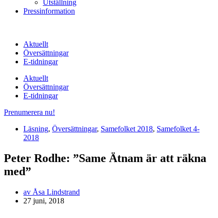
Utställning
Pressinformation
Aktuellt
Översättningar
E-tidningar
Aktuellt
Översättningar
E-tidningar
Prenumerera nu!
Läsning
,
Översättningar
,
Samefolket 2018
,
Samefolket 4-
2018
Peter Rodhe: ”Same Ätnam är att räkna
med”
av
Åsa Lindstrand
27 juni, 2018