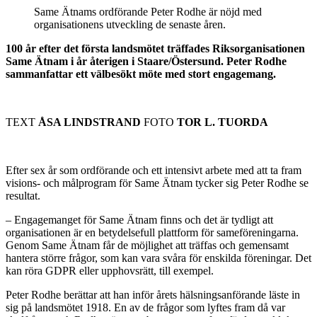
Same Ätnams ordförande Peter Rodhe är nöjd med
organisationens utveckling de senaste åren.
100 år efter det första landsmötet träffades Riksorganisationen
Same Ätnam i år återigen i Staare/Östersund. Peter Rodhe
sammanfattar ett välbesökt möte med stort engagemang.
TEXT
ÅSA LINDSTRAND
FOTO
TOR L. TUORDA
Efter sex år som ordförande och ett intensivt arbete med att ta fram
visions- och målprogram för Same Ätnam tycker sig Peter Rodhe se
resultat.
– Engagemanget för Same Ätnam finns och det är tydligt att
organisationen är en betydelsefull plattform för sameföreningarna.
Genom Same Ätnam får de möjlighet att träffas och gemensamt
hantera större frågor, som kan vara svåra för enskilda föreningar. Det
kan röra GDPR eller upphovsrätt, till exempel.
Peter Rodhe berättar att han inför årets hälsningsanförande läste in
sig på landsmötet 1918. En av de frågor som lyftes fram då var