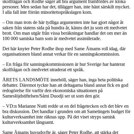
skolfrågan och Rodhe säger att bra argument framfördes av kloka
personer. Men sedan har det, tillägger han, inte hänt särskilt mycket.
I alla fall inte förrän minoritetsspråkslagen kom.
– Om man trots de här tydliga argumenten inte har gjort något åt
saken från statens sida på hundra år, känns det ju som ett medvetet
brott. Om man utgår från vissa beräkningar handlar det om mer än
100 000 samiska barn som är medvetet assimilerade.
Det här knyter Peter Rodhe ihop med Same Ätnams roll idag, där
organisationen bland annat verkar för en sanningskommission.
– En fråga för sanningskommissionen är hur Sverige har hanterat
skolfrågan och medvetet utraderat ett språk.
ÅRETS LANDSMÖTE innehöll, säger han, inga heta politiska
debatter. Däremot tyckte han att deltagarna bland annat fick en god
redogörelse för varför den ekonomiska situationen på
Sameslöjdstiftelsen/Sámi Duodji ser ut som den gör.
– VD:n Marianne Nutti redde ut en del frågetecken och det blev en
bra diskussion. Det handlar i grunden om att Sametingets budget för
kulturverksamhet inte räknas upp. På det viset stryps samisk
kulturverksamhet långsamt.
Same Ätnams huvudsyfte är, säger Peter Rodhe, att stärka det