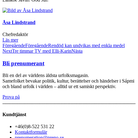
Åsa Lindstrand
Chefredaktör
Läs mer
Föregående
Föregående
Rendöd kan undvikas med enkla medel
Next
Tre timmar TV med Elli-Karin
Nästa
Bli prenumerant
Bli en del av världens äldsta urfolksmagasin.
Samefolket bevakar politik, kultur, berättelser och händelser i Sápmi
och bland urfolk i världen – alltid ur ett samiskt perspektiv.
Prova på
Kundtjänst
+46(0)8-522 531 22
Kontaktformulär
prenumeration@preno.se