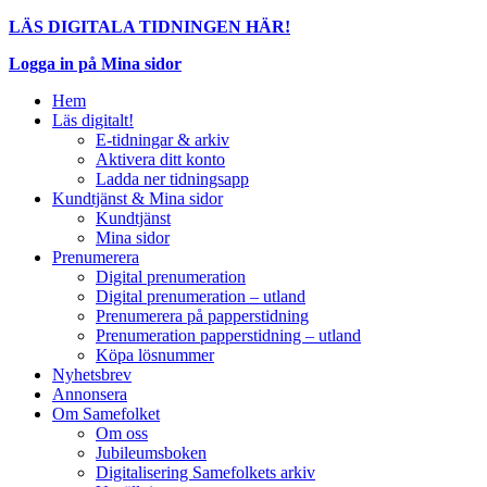
LÄS DIGITALA TIDNINGEN HÄR!
Logga in på Mina sidor
Hem
Läs digitalt!
E-tidningar & arkiv
Aktivera ditt konto
Ladda ner tidningsapp
Kundtjänst & Mina sidor
Kundtjänst
Mina sidor
Prenumerera
Digital prenumeration
Digital prenumeration – utland
Prenumerera på papperstidning
Prenumeration papperstidning – utland
Köpa lösnummer
Nyhetsbrev
Annonsera
Om Samefolket
Om oss
Jubileumsboken
Digitalisering Samefolkets arkiv