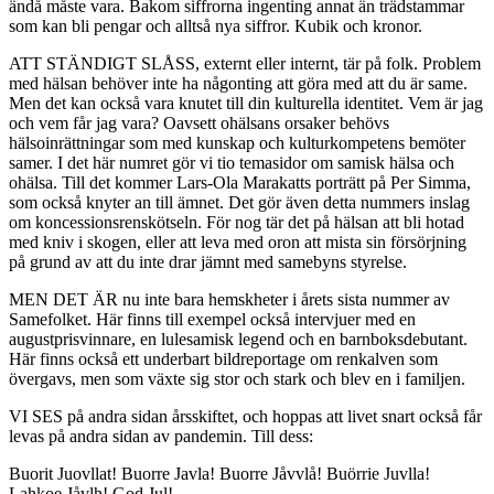
ändå måste vara. Bakom siffrorna ingenting annat än trädstammar
som kan bli pengar och alltså nya siffror. Kubik och kronor.
ATT STÄNDIGT SLÅSS, externt eller internt, tär på folk. Problem
med hälsan behöver inte ha någonting att göra med att du är same.
Men det kan också vara knutet till din kulturella identitet. Vem är jag
och vem får jag vara? Oavsett ohälsans orsaker behövs
hälsoinrättningar som med kunskap och kulturkompetens bemöter
samer. I det här numret gör vi tio temasidor om samisk hälsa och
ohälsa. Till det kommer Lars-Ola Marakatts porträtt på Per Simma,
som också knyter an till ämnet. Det gör även detta nummers inslag
om koncessionsrenskötseln. För nog tär det på hälsan att bli hotad
med kniv i skogen, eller att leva med oron att mista sin försörjning
på grund av att du inte drar jämnt med samebyns styrelse.
MEN DET ÄR nu inte bara hemskheter i årets sista nummer av
Samefolket. Här finns till exempel också intervjuer med en
augustprisvinnare, en lulesamisk legend och en barnboksdebutant.
Här finns också ett underbart bildreportage om renkalven som
övergavs, men som växte sig stor och stark och blev en i familjen.
VI SES på andra sidan årsskiftet, och hoppas att livet snart också får
levas på andra sidan av pandemin. Till dess:
Buorit Juovllat! Buorre Javla! Buorre Jåvvlå! Buörrie Juvlla!
Lahkoe Jåvlh! God Jul!