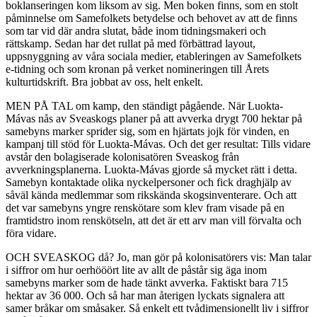
boklanseringen kom liksom av sig. Men boken finns, som en stolt
påminnelse om Samefolkets betydelse och behovet av att de finns
som tar vid där andra slutat, både inom tidningsmakeri och
rättskamp. Sedan har det rullat på med förbättrad layout,
uppsnyggning av våra sociala medier, etableringen av Samefolkets
e-tidning och som kronan på verket nomineringen till Årets
kulturtidskrift. Bra jobbat av oss, helt enkelt.
MEN PÅ TAL om kamp, den ständigt pågående. När Luokta-
Mávas nås av Sveaskogs planer på att avverka drygt 700 hektar på
samebyns marker sprider sig, som en hjärtats jojk för vinden, en
kampanj till stöd för Luokta-Mávas. Och det ger resultat: Tills vidare
avstår den bolagiserade kolonisatören Sveaskog från
avverkningsplanerna. Luokta-Mávas gjorde så mycket rätt i detta.
Samebyn kontaktade olika nyckelpersoner och fick draghjälp av
såväl kända medlemmar som rikskända skogsinventerare. Och att
det var samebyns yngre renskötare som klev fram visade på en
framtidstro inom renskötseln, att det är ett arv man vill förvalta och
föra vidare.
OCH SVEASKOG då? Jo, man gör på kolonisatörers vis: Man talar
i siffror om hur oerhööört lite av allt de påstår sig äga inom
samebyns marker som de hade tänkt avverka. Faktiskt bara 715
hektar av 36 000. Och så har man återigen lyckats signalera att
samer bråkar om småsaker. Så enkelt ett tvådimensionellt liv i siffror