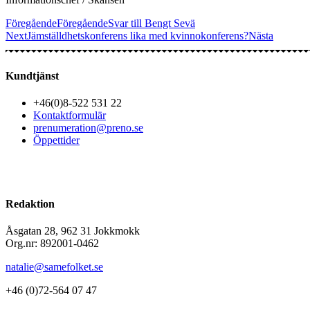
Föregående
Föregående
Svar till Bengt Sevä
Next
Jämställdhetskonferens lika med kvinnokonferens?
Nästa
Kundtjänst
+46(0)8-522 531 22
Kontaktformulär
prenumeration@preno.se
Öppettider
Redaktion
Åsgatan 28, 962 31 Jokkmokk
Org.nr: 892001-0462
natalie@samefolket.se
+46 (0)72-564 07 47