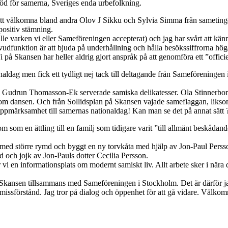
töd för samerna, Sveriges enda urbefolkning.
 att välkomna bland andra Olov J Sikku och Sylvia Simma från sametinget
ositiv stämning.
lle varken vi eller Sameföreningen accepterat) och jag har svårt att kän
huvudfunktion är att bjuda på underhållning och hålla besökssiffrorna hö
å Skansen har heller aldrig gjort anspråk på att genomföra ett ”officiel
g men fick ett tydligt nej tack till deltagande från Sameföreningen 
t. Gudrun Thomasson-Ek serverade samiska delikatesser. Ola Stinnerbom 
 om dansen. Och från Sollidsplan på Skansen vajade sameflaggan, likso
uppmärksamhet till samernas nationaldag! Kan man se det på annat sätt 
m en ättling till en familj som tidigare varit ”till allmänt beskådand
plats med större rymd och byggt en ny torvkåta med hjälp av Jon-Paul Pe
och jojk av Jon-Pauls dotter Cecilia Persson.
r vi en informationsplats om modernt samiskt liv. Allt arbete sker i 
 på Skansen tillsammans med Sameföreningen i Stockholm. Det är därför jag
h missförstånd. Jag tror på dialog och öppenhet för att gå vidare. Välk