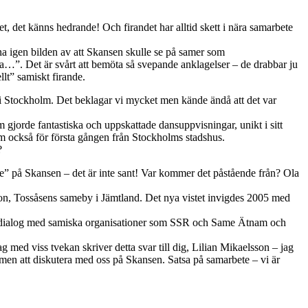
, det känns hedrande! Och firandet har alltid skett i nära samarbete
na igen bilden av att Skansen skulle se på samer som
ga…”. Det är svårt att bemöta så svepande anklagelser – de drabbar ju
lt” samiskt firande.
i Stockholm. Det beklagar vi mycket men kände ändå att det var
gjorde fantastiska och uppskattade dansuppvisningar, unikt i sitt
m också för första gången från Stockholms stadshus.
?
e” på Skansen – det är inte sant! Var kommer det påstående från? Ola
rsson, Tossåsens sameby i Jämtland. Det nya vistet invigdes 2005 med
nära dialog med samiska organisationer som SSR och Same Ätnam och
 med viss tvekan skriver detta svar till dig, Lilian Mikaelsson – jag
ommen att diskutera med oss på Skansen. Satsa på samarbete – vi är