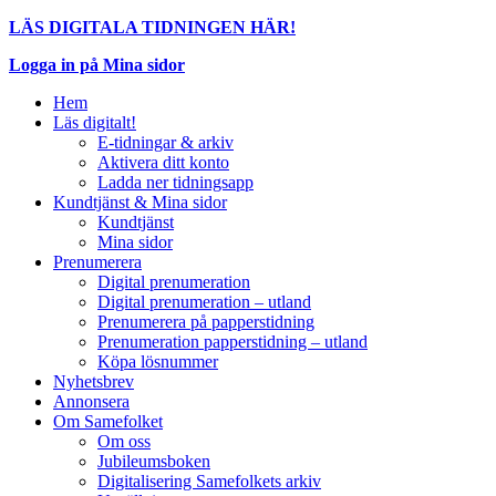
LÄS DIGITALA TIDNINGEN HÄR!
Logga in på Mina sidor
Hem
Läs digitalt!
E-tidningar & arkiv
Aktivera ditt konto
Ladda ner tidningsapp
Kundtjänst & Mina sidor
Kundtjänst
Mina sidor
Prenumerera
Digital prenumeration
Digital prenumeration – utland
Prenumerera på papperstidning
Prenumeration papperstidning – utland
Köpa lösnummer
Nyhetsbrev
Annonsera
Om Samefolket
Om oss
Jubileumsboken
Digitalisering Samefolkets arkiv