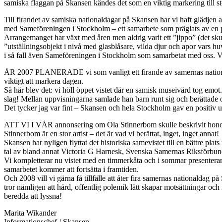
samiska flaggan på Skansen kändes det som en viktig markering till s
Till firandet av samiska nationaldagar på Skansen har vi haft glädjen
med Sameföreningen i Stockholm – ett samarbete som präglats av en p
Arrangemanget har växt med åren men aldrig varit ett ”jippo” (det sku
”utställningsobjekt i nivå med glasblåsare, vilda djur och apor vars 
i så fall även Sameföreningen i Stockholm som samarbetat med oss. Vi p
ÅR 2007 PLANERADE vi som vanligt ett firande av samernas nationalda
viktigt att markera dagen.
Så här blev det: vi höll öppet vistet där en samisk museivärd tog emo
slag! Mellan uppvisningarna samlade han barn runt sig och berättade
Det tycker jag var fint – Skansen och hela Stockholm gav en positiv 
ATT VI I VÅR annonsering om Ola Stinnerbom skulle beskrivit honom so
Stinnerbom är en stor artist – det är vad vi berättat, inget, inget annat!
Skansen har nyligen flyttat det historiska samevistet till en bättre 
tal av bland annat Victoria G Harnesk, Svenska Samernas Riksförbund 
Vi kompletterar nu vistet med en timmerkåta och i sommar presentera
samarbetet kommer att fortsätta i framtiden.
Och 2008 vill vi gärna få tillfälle att åter fira samernas nationaldag
tror nämligen att hård, offentlig polemik lätt skapar motsättningar oc
beredda att lyssna!
Marita Wikander
Informationschef / Skansen