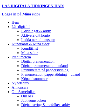
LÄS DIGITALA TIDNINGEN HÄR!
Logga in på Mina sidor
Hem
Läs digitalt!
E-tidningar & arkiv
Aktivera ditt konto
Ladda ner tidningsapp
Kundtjänst & Mina sidor
Kundtjänst
Mina sidor
Prenumerera
Digital prenumeration
Digital prenumeration – utland
Prenumerera på papperstidning
Prenumeration papperstidning – utland
Köpa lösnummer
Nyhetsbrev
Annonsera
Om Samefolket
Om oss
Jubileumsboken
Digitalisering Samefolkets arkiv