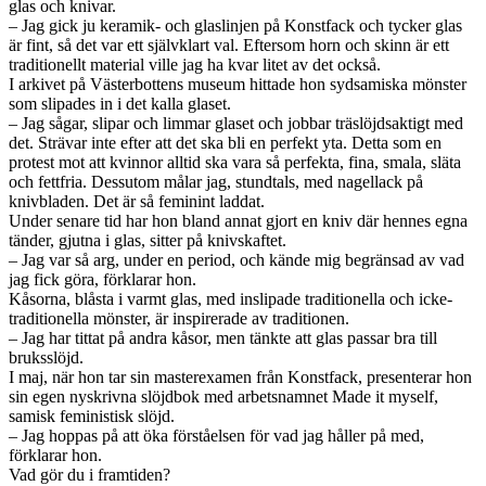
glas och knivar.
– Jag gick ju keramik- och glaslinjen på Konstfack och tycker glas
är fint, så det var ett självklart val. Eftersom horn och skinn är ett
traditionellt material ville jag ha kvar litet av det också.
I arkivet på Västerbottens museum hittade hon sydsamiska mönster
som slipades in i det kalla glaset.
– Jag sågar, slipar och limmar glaset och jobbar träslöjdsaktigt med
det. Strävar inte efter att det ska bli en perfekt yta. Detta som en
protest mot att kvinnor alltid ska vara så perfekta, fina, smala, släta
och fettfria. Dessutom målar jag, stundtals, med nagellack på
knivbladen. Det är så feminint laddat.
Under senare tid har hon bland annat gjort en kniv där hennes egna
tänder, gjutna i glas, sitter på knivskaftet.
– Jag var så arg, under en period, och kände mig begränsad av vad
jag fick göra, förklarar hon.
Kåsorna, blåsta i varmt glas, med inslipade traditionella och icke-
traditionella mönster, är inspirerade av traditionen.
– Jag har tittat på andra kåsor, men tänkte att glas passar bra till
bruksslöjd.
I maj, när hon tar sin masterexamen från Konstfack, presenterar hon
sin egen nyskrivna slöjdbok med arbetsnamnet Made it myself,
samisk feministisk slöjd.
– Jag hoppas på att öka förståelsen för vad jag håller på med,
förklarar hon.
Vad gör du i framtiden?