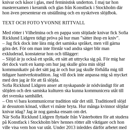
knivar och kåsor i glas, med feministisk underton. I maj tar hon
masterexamen i keramik och glas från Konstfack i Stockholm där
hon även presenterar en utställning och en nyskriven slöjdbok.
TEXT OCH FOTO YVONNE RITTVALL
Med rötter i Vilhelmina och en pappa som slöjdade knivar fick Sofia
Ricklund Lidgren tidigt pröva på hur man ”sätter ihop en kniv”.
– Jag fick dock inte lära mig det samiska språket, men vill gärna
göra det. För om man inte förstår vad andra säger blir man
exkluderad, konstaterar hon och tillägger:
– Slöjd är ju också ett språk, ett sätt att uttrycka sig på. För mig har
det dock varit en kamp om hur jag skulle göra min slöjd
kommunikativ på det sätt jag är och hur jag skulle förhålla mig till
tidigare hantverkstradition. Jag vill dock inte anpassa mig så mycket
med den jag är för att få slöjda.
Sofia Ricklund Lidgren anser att nyskapande är nödvändigt för att
slöjden och den samiska kulturen ska kunna kommunicera utåt till
det svenska samhället.
– Om vi bara kommunicerar tradition står det still. Traditionell slöjd
är dessutom könad, vilket vi måste bryta. Hur många kvinnor slöjdar
knivar idag? Jag är nog ganska ensam om det.
När Sofia Ricklund Lidgren flyttade från Västerbotten för att studera
på Konstfack i Stockholm blev hennes rötter allt viktigare och hon
ville visa vem hon var utåt. Under 2013 inleddes därför arbetet med