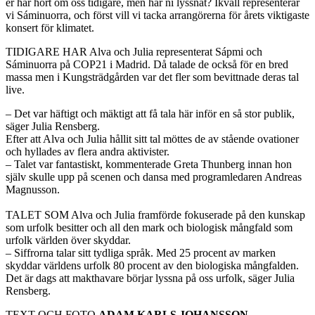
er har hört om oss tidigare, men har ni lyssnat? Ikväll representerar
vi Sáminuorra, och först vill vi tacka arrangörerna för årets viktigaste
konsert för klimatet.
TIDIGARE HAR Alva och Julia representerat Sápmi och
Sáminuorra på COP21 i Madrid. Då talade de också för en bred
massa men i Kungsträdgården var det fler som bevittnade deras tal
live.
– Det var häftigt och mäktigt att få tala här inför en så stor publik,
säger Julia Rensberg.
Efter att Alva och Julia hållit sitt tal möttes de av stående ovationer
och hyllades av flera andra aktivister.
– Talet var fantastiskt, kommenterade Greta Thunberg innan hon
själv skulle upp på scenen och dansa med programledaren Andreas
Magnusson.
TALET SOM Alva och Julia framförde fokuserade på den kunskap
som urfolk besitter och all den mark och biologisk mångfald som
urfolk världen över skyddar.
– Siffrorna talar sitt tydliga språk. Med 25 procent av marken
skyddar världens urfolk 80 procent av den biologiska mångfalden.
Det är dags att makthavare börjar lyssna på oss urfolk, säger Julia
Rensberg.
TEXT OCH FOTO
ADAM KARLS JOHANSSON