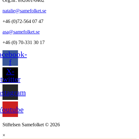
Org.nr: 892001-0462
natalie@samefolket.se
+46 (0)72-564 07 47
asa@samefolket.se
+46 (0) 70-331 30 17
acebook-
f
X-
twitter
nstagram
Youtube
Stiftelsen Samefolket © 2026
×