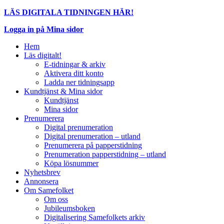
LÄS DIGITALA TIDNINGEN HÄR!
Logga in på Mina sidor
Hem
Läs digitalt!
E-tidningar & arkiv
Aktivera ditt konto
Ladda ner tidningsapp
Kundtjänst & Mina sidor
Kundtjänst
Mina sidor
Prenumerera
Digital prenumeration
Digital prenumeration – utland
Prenumerera på papperstidning
Prenumeration papperstidning – utland
Köpa lösnummer
Nyhetsbrev
Annonsera
Om Samefolket
Om oss
Jubileumsboken
Digitalisering Samefolkets arkiv