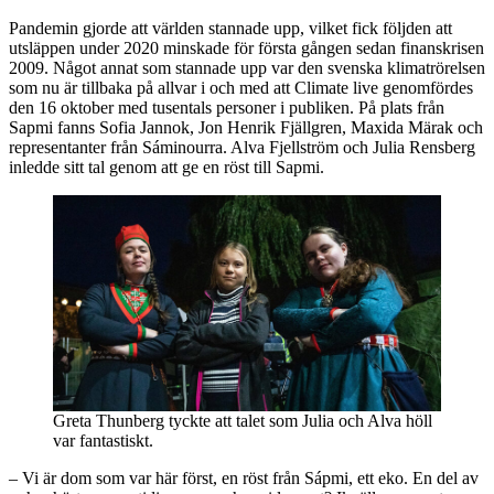
Pandemin gjorde att världen stannade upp, vilket fick följden att
utsläppen under 2020 minskade för första gången sedan finanskrisen
2009. Något annat som stannade upp var den svenska klimatrörelsen
som nu är tillbaka på allvar i och med att Climate live genomfördes
den 16 oktober med tusentals personer i publiken. På plats från
Sapmi fanns Sofia Jannok, Jon Henrik Fjällgren, Maxida Märak och
representanter från Sáminourra. Alva Fjellström och Julia Rensberg
inledde sitt tal genom att ge en röst till Sapmi.
Greta Thunberg tyckte att talet som Julia och Alva höll
var fantastiskt.
– Vi är dom som var här först, en röst från Sápmi, ett eko. En del av