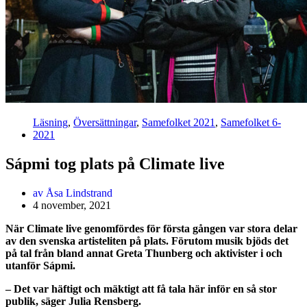
Läsning
,
Översättningar
,
Samefolket 2021
,
Samefolket 6-
2021
Sápmi tog plats på Climate live
av
Åsa Lindstrand
4 november, 2021
När Climate live genomfördes för första gången var stora delar
av den svenska artisteliten på plats. Förutom musik bjöds det
på tal från bland annat Greta Thunberg och aktivister i och
utanför Sápmi.
– Det var häftigt och mäktigt att få tala här inför en så stor
publik, säger Julia Rensberg.