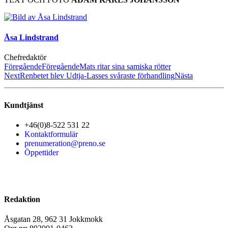
Åsa Lindstrand
Chefredaktör
Föregående
Föregående
Mats ritar sina samiska rötter
Next
Renbetet blev Udtja-Lasses svåraste förhandling
Nästa
Kundtjänst
+46(0)8-522 531 22
Kontaktformulär
prenumeration@preno.se
Öppettider
Redaktion
Åsgatan 28, 962 31 Jokkmokk