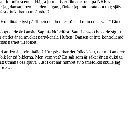
golvet framför scenen. Några journalister filmade, och på NRK:s
 jag dansar, men just denna gång tänker jag inte prata om mig själv
fest direkt hamnar på nätet?
na. Hon tittade tyst på filmen och hennes första kommentar var: ”Tänk
das öppnande är kanske Sápmis Nobelfest. Sara Larsson betedde sig ju
r att det är så mycket partykänsla i luften. Dansen är inte kontrollerad
s närhet till folket.
rkar den åt andra hållet? Hur påverkar det folks lekar, när nu kameror
om folk ler på bilderna. Men vem vet? En sak som är säker är att duktiga
att utmana oss själva. Just i det här numret av Samefolket skulle jag
storia…