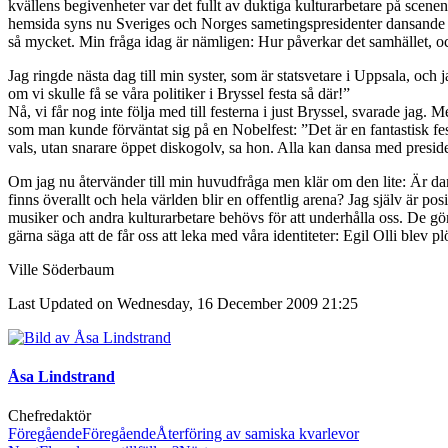
kvällens begivenheter var det fullt av duktiga kulturarbetare på scenen
hemsida syns nu Sveriges och Norges sametingspresidenter dansande ti
så mycket. Min fråga idag är nämligen: Hur påverkar det samhället, och
Jag ringde nästa dag till min syster, som är statsvetare i Uppsala, och
om vi skulle få se våra politiker i Bryssel festa så där!”
Nå, vi får nog inte följa med till festerna i just Bryssel, svarade j
som man kunde förväntat sig på en Nobelfest: ”Det är en fantastisk fest 
vals, utan snarare öppet diskogolv, sa hon. Alla kan dansa med preside
Om jag nu återvänder till min huvudfråga men klär om den lite: Är dans
finns överallt och hela världen blir en offentlig arena? Jag själv är po
musiker och andra kulturarbetare behövs för att underhålla oss. De gör 
gärna säga att de får oss att leka med våra identiteter: Egil Olli blev
Ville Söderbaum
Last Updated on Wednesday, 16 December 2009 21:25
Åsa Lindstrand
Chefredaktör
Föregående
Föregående
Återföring av samiska kvarlevor