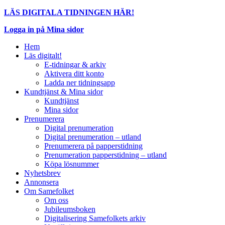
LÄS DIGITALA TIDNINGEN HÄR!
Logga in på Mina sidor
Hem
Läs digitalt!
E-tidningar & arkiv
Aktivera ditt konto
Ladda ner tidningsapp
Kundtjänst & Mina sidor
Kundtjänst
Mina sidor
Prenumerera
Digital prenumeration
Digital prenumeration – utland
Prenumerera på papperstidning
Prenumeration papperstidning – utland
Köpa lösnummer
Nyhetsbrev
Annonsera
Om Samefolket
Om oss
Jubileumsboken
Digitalisering Samefolkets arkiv