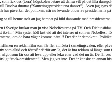
, som fick oss (torra) högskolearbetare att dansa vilt på det lilla dans
ll Duolva duottar (”Sametingspresidentena danser”). Även jag syns där
 hur påverkar det politiken, när nu levande bilder av presidenterna på 
 jag sa till henne stolt att jag hamnat på bild dansande med presidenter
ag. Men i Sverige brukar man ju visa Nobelfesterna på TV. Och Diehtosii
ikväll.” Min syster höll fast vid att det inte ser ut som en Nobelfest, fö
nterna, om de bara vågar komma nära!!! Det där är demokrati. Politikerna
filmen en reklamfilm som får fler att rösta i sametingsvalen, eller påve
sitiv som alltid och föreslår därför att: Ja, det är bra reklam så länge s
något som får oss att leva upp eller leka eller vad det nu är. De får oss 
 plötsligt ”rock-presidenten”! Men jag vet inte. Det är kanske en annan hi