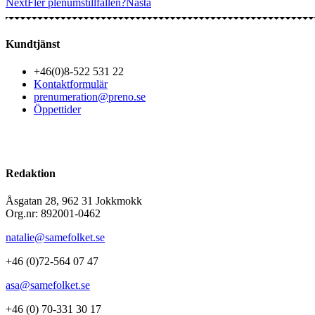
Next
Fler plenumstillfällen?
Nästa
Kundtjänst
+46(0)8-522 531 22
Kontaktformulär
prenumeration@preno.se
Öppettider
Redaktion
Åsgatan 28, 962 31 Jokkmokk
Org.nr: 892001-0462
natalie@samefolket.se
+46 (0)72-564 07 47
asa@samefolket.se
+46 (0) 70-331 30 17