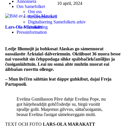
Annonsera
10 april, 2024
Om Samefolket
Om oss
Jubileumsboken
Digitalisering Samefolkets arkiv
Utställning
Lars-Ola Marakatt
Pressinformation
Ledje Illumojit ja bohkosat Alaskas go sámenuorat
oassálastte Árktalaš dálveriemuin. Oktiibuot 36 nuora besse
nai vuosehit sin čehppodaga sihke spábbačiekčanšiljus ja
čuoiganláhttuin. Leai nu somá ahte muhtin nuorat eai
áibbašan ruovttu ollenge.
– Mun livččen sáhttán leat dáppe guhkibut, dajai Freja
Partapuoli.
Evelina Gunillasson Påve dahje Evelina Pope, nu
got hárjeheaddjit gohččodedje su, birgii vuoitit
njeallje golli. Maŋemus gilvvus, sáttačuoigamis,
beasai Evelina čuoigat sámeleavggain molii.
TEXT OCH FOTO
LARS-OLA MARAKATT