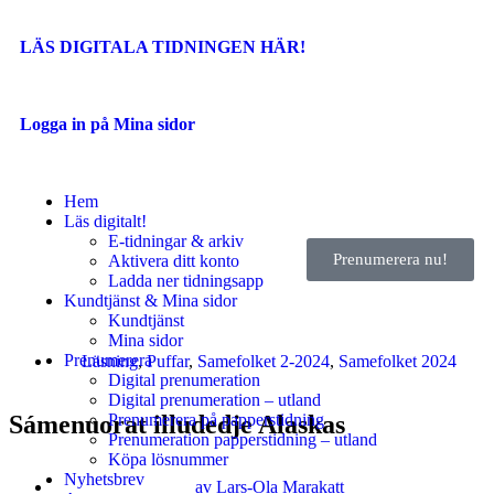
LÄS DIGITALA TIDNINGEN HÄR!
Logga in på Mina sidor
Hem
Läs digitalt!
E-tidningar & arkiv
Prenumerera nu!
Aktivera ditt konto
Ladda ner tidningsapp
Kundtjänst & Mina sidor
Kundtjänst
Mina sidor
Prenumerera
Läsning
,
Puffar
,
Samefolket 2-2024
,
Samefolket 2024
Digital prenumeration
Digital prenumeration – utland
Sámenuorat illudedje Alaskas
Prenumerera på papperstidning
Prenumeration papperstidning – utland
Köpa lösnummer
Nyhetsbrev
av
Lars-Ola Marakatt