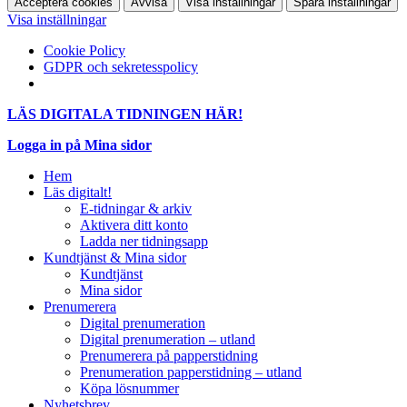
Acceptera cookies
Avvisa
Visa inställningar
Spara inställningar
Visa inställningar
Cookie Policy
GDPR och sekretesspolicy
LÄS DIGITALA TIDNINGEN HÄR!
Logga in på Mina sidor
Hem
Läs digitalt!
E-tidningar & arkiv
Aktivera ditt konto
Ladda ner tidningsapp
Kundtjänst & Mina sidor
Kundtjänst
Mina sidor
Prenumerera
Digital prenumeration
Digital prenumeration – utland
Prenumerera på papperstidning
Prenumeration papperstidning – utland
Köpa lösnummer
Nyhetsbrev