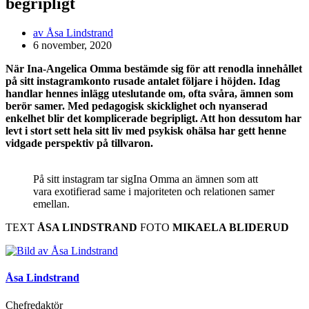
begripligt
av
Åsa Lindstrand
6 november, 2020
När Ina-Angelica Omma bestämde sig för att renodla innehållet
på sitt instagramkonto rusade antalet följare i höjden. Idag
handlar hennes inlägg uteslutande om, ofta svåra, ämnen som
berör samer. Med pedagogisk skicklighet och nyanserad
enkelhet blir det komplicerade begripligt. Att hon dessutom har
levt i stort sett hela sitt liv med psykisk ohälsa har gett henne
vidgade perspektiv på tillvaron.
På sitt instagram tar sigIna Omma an ämnen som att
vara exotifierad same i majoriteten och relationen samer
emellan.
TEXT
ÅSA LINDSTRAND
FOTO
MIKAELA BLIDERUD
Åsa Lindstrand
Chefredaktör