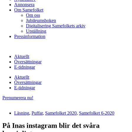
Annonsera
Om Samefolket
Om oss
Jubileumsboken
Digitalisering Samefolkets arkiv
Utställning
Pressinformation
Aktuellt
Översättningar
E-tidningar
Aktuellt
Översättningar
E-tidningar
Prenumerera nu!
Läsning
,
Puffar
,
Samefolket 2020
,
Samefolket 6-2020
På Inas instagram blir det svåra