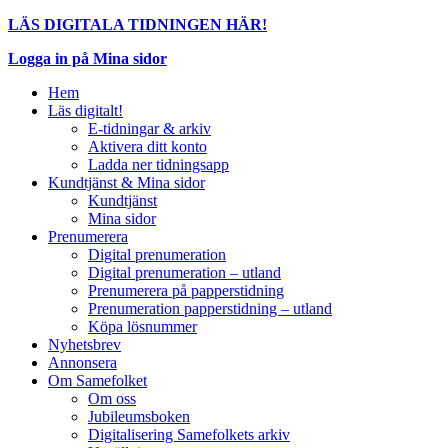
LÄS DIGITALA TIDNINGEN HÄR!
Logga in på Mina sidor
Hem
Läs digitalt!
E-tidningar & arkiv
Aktivera ditt konto
Ladda ner tidningsapp
Kundtjänst & Mina sidor
Kundtjänst
Mina sidor
Prenumerera
Digital prenumeration
Digital prenumeration – utland
Prenumerera på papperstidning
Prenumeration papperstidning – utland
Köpa lösnummer
Nyhetsbrev
Annonsera
Om Samefolket
Om oss
Jubileumsboken
Digitalisering Samefolkets arkiv