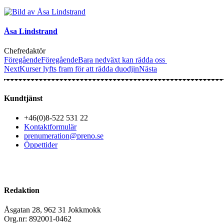
Åsa Lindstrand
Chefredaktör
Föregående
Föregående
Bara nedväxt kan rädda oss
Next
Kurser lyfts fram för att rädda duodjin
Nästa
Kundtjänst
+46(0)8-522 531 22
Kontaktformulär
prenumeration@preno.se
Öppettider
Redaktion
Åsgatan 28, 962 31 Jokkmokk
Org.nr: 892001-0462