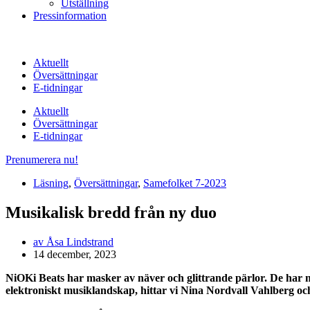
Utställning
Pressinformation
Aktuellt
Översättningar
E-tidningar
Aktuellt
Översättningar
E-tidningar
Prenumerera nu!
Läsning
,
Översättningar
,
Samefolket 7-2023
Musikalisk bredd från ny duo
av
Åsa Lindstrand
14 december, 2023
NiOKi Beats har masker av näver och glittrande pärlor. De har 
elektroniskt musiklandskap, hittar vi Nina Nordvall Vahlberg och