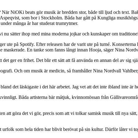
ri? När NiOKi beats gör musik är bredden stor, både till ljud och text
 Aspeqvist, som bor i Stockholm. Båda har gått på Kungliga musikhög
on under många år har studerat trumrytmer.
i nu sätter ihop med mina moderna jojkar och kunskaper om traditionel
er ute på Spotify. Efter releasen har de varit ute på turné. Konserterna
 de maskerade. En tanke som fanns långt innan Hooja, säger Nina Nordv
 det ger en frihet. Det blir ett sätt att få använda en annan del av sig s
rafi. Och om musik är medicin, så framhåller Nina Nordvall Vahlberg at
land det läskigaste i det här arbetet. Jag vet att det inte ibland inte är he
kvinnligt. Båda artisterna bär mátjuk, kvinnomössan från Gällivareområ
eten att göra det vi gör, precis som att vi tolkar samisk musik till nya 
urfolk som hela tiden har blivit berövat på sin kultur. Därför låter vi to