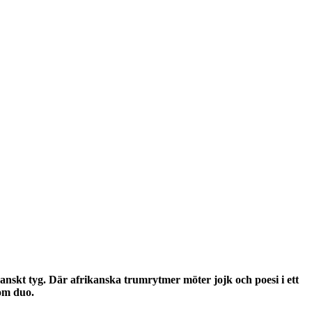
nskt tyg. Där afrikanska trumrytmer möter jojk och poesi i ett
som duo.