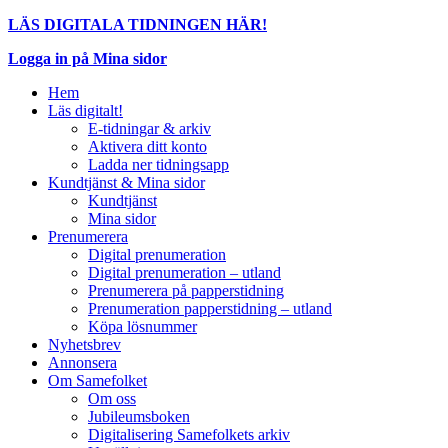
LÄS DIGITALA TIDNINGEN HÄR!
Logga in på Mina sidor
Hem
Läs digitalt!
E-tidningar & arkiv
Aktivera ditt konto
Ladda ner tidningsapp
Kundtjänst & Mina sidor
Kundtjänst
Mina sidor
Prenumerera
Digital prenumeration
Digital prenumeration – utland
Prenumerera på papperstidning
Prenumeration papperstidning – utland
Köpa lösnummer
Nyhetsbrev
Annonsera
Om Samefolket
Om oss
Jubileumsboken
Digitalisering Samefolkets arkiv