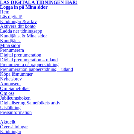
LÄS DIGITALA TIDNINGEN HÄR!
Logga in på Mina sidor
Hem
Läs digitalt!
E-tidningar & arkiv
Aktivera ditt konto
Ladda ner tidningsapp
Kundtjänst & Mina sidor
Kundtjänst
Mina sidor
Prenumerera
Digital prenumeration
Digital prenumeration – utland
Prenumerera på papperstidning
Prenumeration papperstidning – utland
Köpa lösnummer
Nyhetsbrev
Annonsera
Om Samefolket
Om oss
Jubileumsboken
Digitalisering Samefolkets arkiv
Utställning
Pressinformation
Aktuellt
Översättningar
E-tidningar