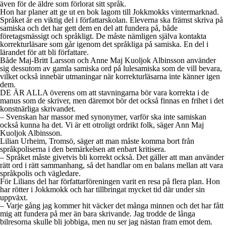
även för de äldre som förlorat sitt språk.
Hon har planer att ge ut en bok lagom till Jokkmokks vintermarknad.
Språket är en viktig del i författarskolan. Eleverna ska främst skriva på
samiska och det har gett dem en del att fundera på, både
företagsmässigt och språkligt. De måste nämligen själva kontakta
korrekturläsare som går igenom det språkliga på samiska. En del i
lärandet för att bli författare.
Både Maj-Britt Larsson och Anne Maj Kuoljok Albinsson använder
sig dessutom av gamla samiska ord på lulesamiska som de vill bevara,
vilket också innebär utmaningar när korrekturläsarna inte känner igen
dem.
DE ÄR ALLA överens om att stavningarna bör vara korrekta i de
manus som de skriver, men däremot bör det också finnas en frihet i det
konstnärliga skrivandet.
– Svenskan har massor med synonymer, varför ska inte samiskan
också kunna ha det. Vi är ett otroligt ordrikt folk, säger Ann Maj
Kuoljok Albinsson.
Lilian Urheim, Tromsö, säger att man måste komma bort från
språkpoliserna i den bemärkelsen att enbart kritisera.
– Språket måste givetvis bli korrekt också. Det gäller att man använder
rätt ord i rätt sammanhang, så det handlar om en balans mellan att vara
språkpolis och vägledare.
För Lilians del har författarföreningen varit en resa på flera plan. Hon
har rötter i Jokkmokk och har tillbringat mycket tid där under sin
uppväxt.
– Varje gång jag kommer hit väcker det många minnen och det har fått
mig att fundera på mer än bara skrivande. Jag trodde de långa
bilresorna skulle bli jobbiga, men nu ser jag nästan fram emot dem.