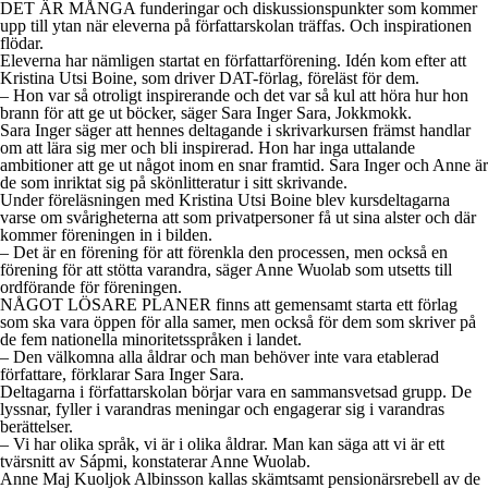
DET ÄR MÅNGA funderingar och diskussionspunkter som kommer
upp till ytan när eleverna på författarskolan träffas. Och inspirationen
flödar.
Eleverna har nämligen startat en författarförening. Idén kom efter att
Kristina Utsi Boine, som driver DAT-förlag, föreläst för dem.
– Hon var så otroligt inspirerande och det var så kul att höra hur hon
brann för att ge ut böcker, säger Sara Inger Sara, Jokkmokk.
Sara Inger säger att hennes deltagande i skrivarkursen främst handlar
om att lära sig mer och bli inspirerad. Hon har inga uttalande
ambitioner att ge ut något inom en snar framtid. Sara Inger och Anne är
de som inriktat sig på skönlitteratur i sitt skrivande.
Under föreläsningen med Kristina Utsi Boine blev kursdeltagarna
varse om svårigheterna att som privatpersoner få ut sina alster och där
kommer föreningen in i bilden.
– Det är en förening för att förenkla den processen, men också en
förening för att stötta varandra, säger Anne Wuolab som utsetts till
ordförande för föreningen.
NÅGOT LÖSARE PLANER finns att gemensamt starta ett förlag
som ska vara öppen för alla samer, men också för dem som skriver på
de fem nationella minoritetsspråken i landet.
– Den välkomna alla åldrar och man behöver inte vara etablerad
författare, förklarar Sara Inger Sara.
Deltagarna i författarskolan börjar vara en sammansvetsad grupp. De
lyssnar, fyller i varandras meningar och engagerar sig i varandras
berättelser.
– Vi har olika språk, vi är i olika åldrar. Man kan säga att vi är ett
tvärsnitt av Sápmi, konstaterar Anne Wuolab.
Anne Maj Kuoljok Albinsson kallas skämtsamt pensionärsrebell av de