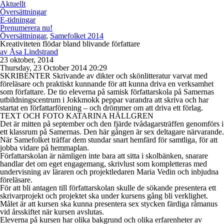
Aktuellt
Översättningar
E-tidningar
Prenumerera nu!
Översättningar
,
Samefolket 2014
Kreativiteten flödar bland blivande författare
av
Åsa Lindstrand
23 oktober, 2014
Thursday, 23 October 2014 20:29
SKRIBENTER Skrivande av dikter och skönlitteratur varvat med
föreläsare och praktiskt kunnande för att kunna driva en verksamhet
som författare. De tio eleverna på samisk författarskola på Samernas
utbildningscentrum i Jokkmokk peppar varandra att skriva och har
startat en författarförening – och drömmer om att driva ett förlag.
TEXT OCH FOTO KATARINA HÄLLGREN
Det är mitten på september och den fjärde tvådagarsträffen genomförs i
ett klassrum på Samernas. Den här gången är sex deltagare närvarande.
När Samefolket träffar dem stundar snart hemfärd för samtliga, för att
jobba vidare på hemmaplan.
Författarskolan är nämligen inte bara att sitta i skolbänken, snarare
handlar det om eget engagemang, skrivlust som kompletteras med
undervisning av läraren och projektledaren Maria Vedin och inbjudna
föreläsare.
För att bli antagen till författarskolan skulle de sökande presentera ett
skrivarprojekt och projektet ska under kursens gång bli verklighet.
Målet är att kursen ska kunna presentera sex stycken färdiga råmanus
vid årsskiftet när kursen avslutas.
Eleverna på kursen har olika bakgrund och olika erfarenheter av