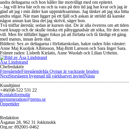
andra deltagarna och hon håller lite motvilligt med om epitetet.
– Jag vill leva här och nu och ta vara på den tid jag har kvar och jag är
glad att jag i min ålder kan uppmärksammas. Jag tänker att jag ska hitta
andra stigar. När man ligger på ett fjäll och askan är strödd då kanske
någon annan kan läsa det jag skrivit, säger hon.
Två träffar återstår, sedan är kursen slut. De är alla överens om att tiden
varit knapp och de skulle önska ett påbyggnadsår att söka, för den som
vill. Men för tillfället ligger fokus på att författa och få färdigt ett gäng
med manus, innan årets slut.
Bildtext: Sex av deltagarna i författarskolan, bakre raden från vänster:
Anne Maj Kuoljok Albinsson, Maj-Britt Larsson och Sara Inger Sara.
Främre raden: Lisbeth Kielatis, Anne Wuolab och Lilian Urheim.
Åsa Lindstrand
Chefredaktör
Föregående
Föregående
Ida Ovmar är vackraste bruden
Next
Storslagen byggnad till världsarvet invigd
Nästa
Kundtjänst
+46(0)8-522 531 22
Kontaktformulär
prenumeration@preno.se
Öppettider
Redaktion
Åsgatan 28, 962 31 Jokkmokk
Org.nr: 892001-0462