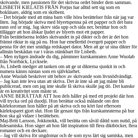
skrivande, men passionen för det skrivna ordet binder dem samman.
LISBETH KIELATIS FRÅN Porjus har alltid sett sig som en
bokläsare, aldrig som en skribent.
– Det började med att mina barn ville höra berättelser från när jag var
liten. Jag började skriva med blyertspenna på ett papper och det bara
rann ord ur mig. Jag skrev sida upp och sida ner, berättar hon och
tillägger att hon älskar ljudet av blyerts mot ett papper.
Från berättelserna leddes skrivandet in på dikter och det är det hon
främst riktar in sig på nu. Hon har emellertid övergett papper och
penna för det mer smidiga redskapet dator. Men att ge ut sina dikter för
allmän beskådan var i våras otänkbart för Lisbeth.
– Men nyligen ändrade du dig, påminner kurskamraten Anne Wuolab
från Norrbäck, Lycksele.
Jo, Lisbeth medger att tanken om att ge ut dikterna sjunkit in och
numera känns nästan som en självklarhet.
Anne Wuolab beskriver sitt behov av skrivande som livsnödvändigt.
– Jag kan inte leva utan att skriva. Det är inte så att jag måste bli
publicerad, men om jag inte skulle få skriva skulle jag dö. Det kanske
är en kreativitet som måste ut.
ANNE BERÄTTAR ATT hon dels håller på med ett projekt där hon
vill trycka ord på duodji. Hon berättar också målande om den
kärleksroman hon håller på att skriva och nu kört fast eftersom
kärleksparet gjort slut. Hon får genast tips från kurskamraterna på hur
hon ska gå vidare i berättelsen.
Maj-Britt Larsson, Jokkmokk, vill berätta om såväl dåtid som nutid, på
lulesamiska. Hon säger att hon fått inspiration till flera diktböcker, flera
romaner och en deckare.
– Jag vill skriva för ungdomar och de som nyss lärt sig samiska, men