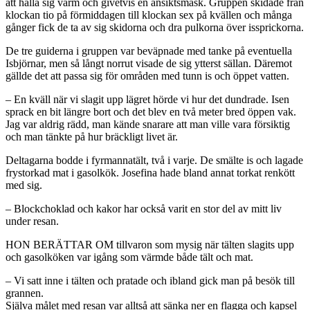
att hålla sig varm och givetvis en ansiktsmask. Gruppen skidade från
klockan tio på förmiddagen till klockan sex på kvällen och många
gånger fick de ta av sig skidorna och dra pulkorna över issprickorna.
De tre guiderna i gruppen var beväpnade med tanke på eventuella
Isbjörnar, men så långt norrut visade de sig ytterst sällan. Däremot
gällde det att passa sig för områden med tunn is och öppet vatten.
– En kväll när vi slagit upp lägret hörde vi hur det dundrade. Isen
sprack en bit längre bort och det blev en två meter bred öppen vak.
Jag var aldrig rädd, man kände snarare att man ville vara försiktig
och man tänkte på hur bräckligt livet är.
Deltagarna bodde i fyrmannatält, två i varje. De smälte is och lagade
frystorkad mat i gasolkök. Josefina hade bland annat torkat renkött
med sig.
– Blockchoklad och kakor har också varit en stor del av mitt liv
under resan.
HON BERÄTTAR OM tillvaron som mysig när tälten slagits upp
och gasolköken var igång som värmde både tält och mat.
– Vi satt inne i tälten och pratade och ibland gick man på besök till
grannen.
Själva målet med resan var alltså att sänka ner en flagga och kapsel