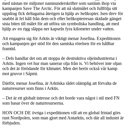
med nästan tre miljoner namnunderskrifter som samlats ihop via
kampanjen Save The Arctic. För att nå slutmålet och fullfölja sitt
uppdrag fick deltagarna återigen ta hjälp av helikopter. Isen drev för
snabbt åt fel håll från dem och efter helikopterresan skidade gänget
sista biten till målet för att utföra sin symboliska handling, att med
hjälp av en rigg släppa ner kapseln fyra kilometer under vatten.
Att engagera sig för Arktis är viktigt menar Josefina. Expeditionen
och kampanjen ger stöd för den samiska rörelsen för en hållbar
framtid.
– Dels handlar det om att stoppa de destruktiva oljeindustrierna i
Arktis. Ingen vet hur man sanerar olja från is. Vi behöver inte oljan
och det är förödande för klimatet. Men det berör också vår kamp
mot gruvor i Sápmi.
Därför, menar Josefina, är Arktiska rådet olämplig att förvalta de
naturresurser som finns i Arktis.
– Det är ett globalt intresse och det borde vara något i stil med FN
som basar över de naturresurserna.
HON OCH DE övriga i expeditionen vill att en global fristad görs
runt Nordpolen, som man gjort med Antarktis, och där all industri är
förbjuden.