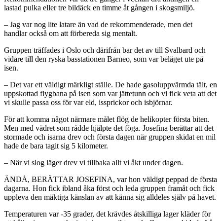
lastad pulka eller tre bildäck en timme åt gången i skogsmiljö.
– Jag var nog lite latare än vad de rekommenderade, men det
handlar också om att förbereda sig mentalt.
Gruppen träffades i Oslo och därifrån bar det av till Svalbard och
vidare till den ryska basstationen Barneo, som var beläget ute på
isen.
– Det var ett väldigt märkligt ställe. De hade gasoluppvärmda tält, en
uppskottad flygbana på isen som var jättetunn och vi fick veta att det
vi skulle passa oss för var eld, issprickor och isbjörnar.
För att komma något närmare målet flög de helikopter första biten.
Men med vädret som rådde hjälpte det föga. Josefina berättar att det
stormade och isarna drev och första dagen när gruppen skidat en mil
hade de bara tagit sig 5 kilometer.
– När vi slog läger drev vi tillbaka allt vi åkt under dagen.
ÄNDÅ, BERÄTTAR JOSEFINA, var hon väldigt peppad de första
dagarna. Hon fick ibland åka först och leda gruppen framåt och fick
uppleva den mäktiga känslan av att känna sig alldeles själv på havet.
Temperaturen var -35 grader, det krävdes åtskilliga lager kläder för