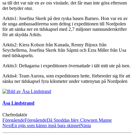
sa till det var när en av oss visslade, det får man inte göra eftersom
det betyder otur.
Arktis1: Josefina Skerk på den ryska basen Barneo. Hon var en av
de unga ambassadörerna som deltog i expeditionen till Nordpolen
för att sänka ner en tidskapsel med 2,7 miljoner namnunderskrifter
för att skydda Arktis.
Arktis2: Kiera Kolson från Kanada, Renny Bijoux från
Seychellerna, Josefina Skerk från Sápmi och Ezra Miller från Usa
med tidskapseln.
Arktis3: Deltagarna i expeditionen övernattade i tält mitt ute på isen.
Arktis4: Team Aurora, som expeditionen hette, förbereder sig för att
sänka ner tidskapsel fyra kilometer under vattenytan på Nordpolen
Åsa Lindstrand
Chefredaktör
Föregående
Föregående
Då Snoddas blev Clownen Manne
Next
En pjäs som känns inpå bara skinnet
Nästa