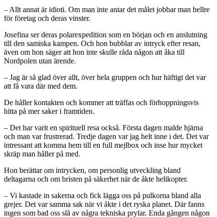
– Allt annat är idioti. Om man inte antar det målet jobbar man hellre
för företag och deras vinster.
Josefina ser deras polarexpedition som en början och en anslutning
till den samiska kampen. Och hon bubblar av intryck efter resan,
även om hon säger att hon inte skulle råda någon att åka till
Nordpolen utan ärende.
– Jag är så glad över allt, över hela gruppen och hur häftigt det var
att få vara där med dem.
De håller kontakten och kommer att träffas och förhoppningsvis
hitta på mer saker i framtiden.
– Det har varit en spirituell resa också. Första dagen malde hjärna
och man var frustrerad. Tredje dagen var jag helt inne i det. Det var
intressant att komma hem till en full mejlbox och inse hur mycket
skräp man håller på med.
Hon berättar om intrycken, om personlig utveckling bland
deltagarna och om bristen på säkerhet när de åkte helikopter.
– Vi kastade in sakerna och fick lägga oss på pulkorna bland alla
grejer. Det var samma sak när vi åkte i det ryska planet. Där fanns
ingen som bad oss slå av några tekniska prylar. Enda gången någon