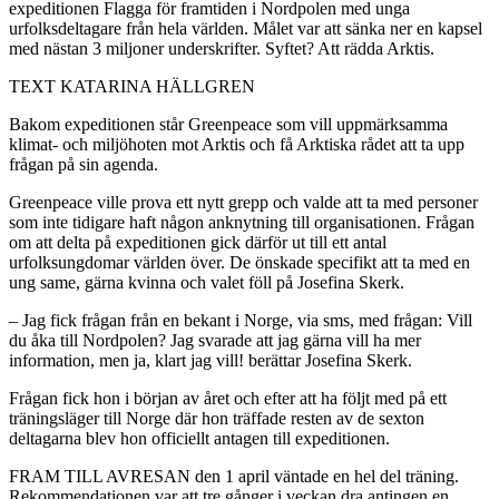
expeditionen Flagga för framtiden i Nordpolen med unga
urfolksdeltagare från hela världen. Målet var att sänka ner en kapsel
med nästan 3 miljoner underskrifter. Syftet? Att rädda Arktis.
TEXT KATARINA HÄLLGREN
Bakom expeditionen står Greenpeace som vill uppmärksamma
klimat- och miljöhoten mot Arktis och få Arktiska rådet att ta upp
frågan på sin agenda.
Greenpeace ville prova ett nytt grepp och valde att ta med personer
som inte tidigare haft någon anknytning till organisationen. Frågan
om att delta på expeditionen gick därför ut till ett antal
urfolksungdomar världen över. De önskade specifikt att ta med en
ung same, gärna kvinna och valet föll på Josefina Skerk.
– Jag fick frågan från en bekant i Norge, via sms, med frågan: Vill
du åka till Nordpolen? Jag svarade att jag gärna vill ha mer
information, men ja, klart jag vill! berättar Josefina Skerk.
Frågan fick hon i början av året och efter att ha följt med på ett
träningsläger till Norge där hon träffade resten av de sexton
deltagarna blev hon officiellt antagen till expeditionen.
FRAM TILL AVRESAN den 1 april väntade en hel del träning.
Rekommendationen var att tre gånger i veckan dra antingen en