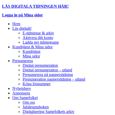
LÄS DIGITALA TIDNINGEN HÄR!
Logga in på Mina sidor
Hem
Läs digitalt!
E-tidningar & arkiv
Aktivera ditt konto
Ladda ner tidningsapp
Kundtjänst & Mina sidor
Kundtjänst
Mina sidor
Prenumerera
Digital prenumeration
Digital prenumeration – utland
Prenumerera på papperstidning
Prenumeration papperstidning – utland
Köpa lösnummer
Nyhetsbrev
Annonsera
Om Samefolket
Om oss
Jubileumsboken
Digitalisering Samefolkets arkiv