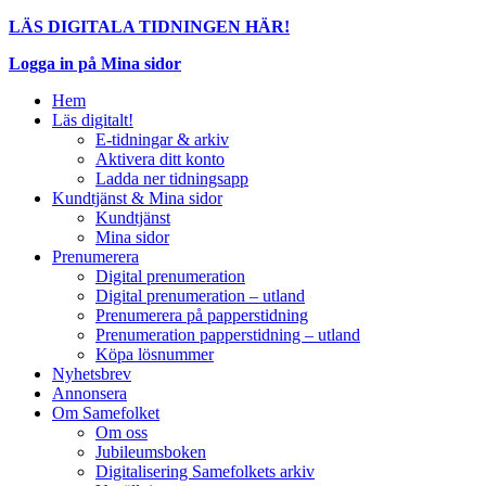
LÄS DIGITALA TIDNINGEN HÄR!
Logga in på Mina sidor
Hem
Läs digitalt!
E-tidningar & arkiv
Aktivera ditt konto
Ladda ner tidningsapp
Kundtjänst & Mina sidor
Kundtjänst
Mina sidor
Prenumerera
Digital prenumeration
Digital prenumeration – utland
Prenumerera på papperstidning
Prenumeration papperstidning – utland
Köpa lösnummer
Nyhetsbrev
Annonsera
Om Samefolket
Om oss
Jubileumsboken
Digitalisering Samefolkets arkiv