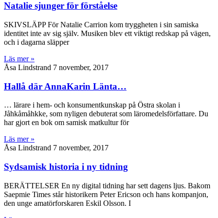
Natalie sjunger för förståelse
SKIVSLÄPP För Natalie Carrion kom tryggheten i sin samiska
identitet inte av sig själv. Musiken blev ett viktigt redskap på vägen,
och i dagarna släpper
Läs mer »
Åsa Lindstrand
7 november, 2017
Hallå där AnnaKarin Länta…
… lärare i hem- och konsumentkunskap på Östra skolan i
Jåhkåmåhkke, som nyligen debuterat som läromedelsförfattare. Du
har gjort en bok om samisk matkultur för
Läs mer »
Åsa Lindstrand
7 november, 2017
Sydsamisk historia i ny tidning
BERÄTTELSER En ny digital tidning har sett dagens ljus. Bakom
Saepmie Times står historikern Peter Ericson och hans kompanjon,
den unge amatörforskaren Eskil Olsson. I