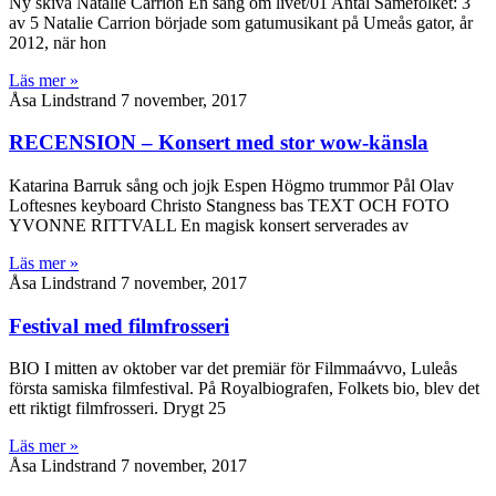
Ny skiva Natalie Carrion En sång om livet/01 Antal Samefolket: 3
av 5 Natalie Carrion började som gatumusikant på Umeås gator, år
2012, när hon
Läs mer »
Åsa Lindstrand
7 november, 2017
RECENSION – Konsert med stor wow-känsla
Katarina Barruk sång och jojk Espen Högmo trummor Pål Olav
Loftesnes keyboard Christo Stangness bas TEXT OCH FOTO
YVONNE RITTVALL En magisk konsert serverades av
Läs mer »
Åsa Lindstrand
7 november, 2017
Festival med filmfrosseri
BIO I mitten av oktober var det premiär för Filmmaávvo, Luleås
första samiska filmfestival. På Royalbiografen, Folkets bio, blev det
ett riktigt filmfrosseri. Drygt 25
Läs mer »
Åsa Lindstrand
7 november, 2017