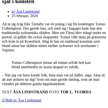
själ i konsten
av
Åsa Lindstrand
25 februari, 2020
Att ta sig iväg från Tärnaby var en poäng i sig för tonåringen Tomas
Colbengtson. Det gjorde han, och med sig i bagaget hade han den
traditionella sydsamiska slöjden. Men om Tärna blev trångt under en
period, så gällde det också skapandet. Tomas ville tänja på gränserna
och kom in på Konstfack. Idag är han en etablerad konstnär som
bland annat har skildrat mötet mellan sydsamer och nordsamer i
Vapsten.
Tomas Colbengtson menar att endast urfolk helt kan
förstå innebörden av konst skapad av urfolk.
– När jag var barn kunde folk, bara man var på fjället, säga: Akta så
att inte polisen tar dig! Som om man gjorde intrång, trots att man
vistades på släktens gamla lappskatteland.
TEXT
ÅSA LINDSTRAND
FOTO
TOR L. TUORDA