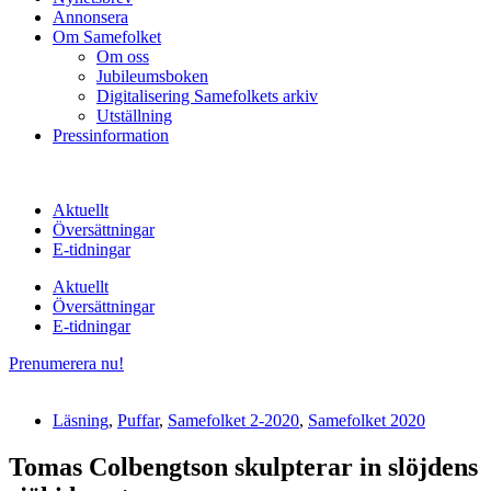
Annonsera
Om Samefolket
Om oss
Jubileumsboken
Digitalisering Samefolkets arkiv
Utställning
Pressinformation
Aktuellt
Översättningar
E-tidningar
Aktuellt
Översättningar
E-tidningar
Prenumerera nu!
Läsning
,
Puffar
,
Samefolket 2-2020
,
Samefolket 2020
Tomas Colbengtson skulpterar in slöjdens