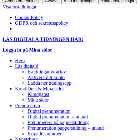
Acceptera cookies
Avvisa
Visa inställningar
Spara inställningar
Visa inställningar
Cookie Policy
GDPR och sekretesspolicy
LÄS DIGITALA TIDNINGEN HÄR!
Logga in på Mina sidor
Hem
Läs digitalt!
E-tidningar & arkiv
Aktivera ditt konto
Ladda ner tidningsapp
Kundtjänst & Mina sidor
Kundtjänst
Mina sidor
Prenumerera
Digital prenumeration
Digital prenumeration – utland
Prenumerera på papperstidning
Prenumeration papperstidning – utland
Köpa lösnummer
Nyhetsbrev