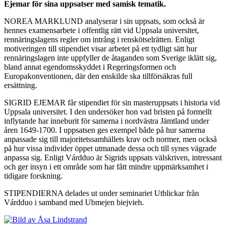
Ejemar för sina uppsatser med samisk tematik.
NOREA MARKLUND analyserar i sin uppsats, som också är
hennes examensarbete i offentlig rätt vid Uppsala universitet,
rennäringslagens regler om intrång i renskötselrätten. Enligt
motiveringen till stipendiet visar arbetet på ett tydligt sätt hur
rennäringslagen inte uppfyller de åtaganden som Sverige iklätt sig,
bland annat egendomsskyddet i Regeringsformen och
Europakonventionen, där den enskilde ska tillförsäkras full
ersättning.
SIGRID EJEMAR får stipendiet för sin masteruppsats i historia vid
Uppsala universitet. I den undersöker hon vad bristen på formellt
inflytande har inneburit för samerna i nordvästra Jämtland under
åren 1649-1700. I uppsatsen ges exempel både på hur samerna
anpassade sig till majoritetssamhällets krav och normer, men också
på hur vissa individer öppet utmanade dessa och till synes vägrade
anpassa sig. Enligt Várdduo är Sigrids uppsats välskriven, intressant
och ger insyn i ett område som har fått mindre uppmärksamhet i
tidigare forskning.
STIPENDIERNA delades ut under seminariet Utblickar från
Várdduo i samband med Ubmejen biejvieh.