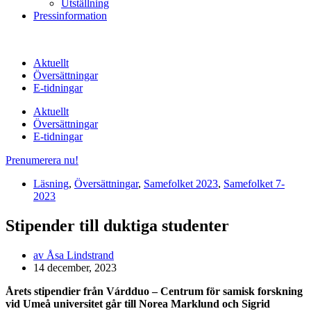
Utställning
Pressinformation
Aktuellt
Översättningar
E-tidningar
Aktuellt
Översättningar
E-tidningar
Prenumerera nu!
Läsning
,
Översättningar
,
Samefolket 2023
,
Samefolket 7-
2023
Stipender till duktiga studenter
av
Åsa Lindstrand
14 december, 2023
Årets stipendier från Várdduo – Centrum för samisk forskning
vid Umeå universitet går till Norea Marklund och Sigrid