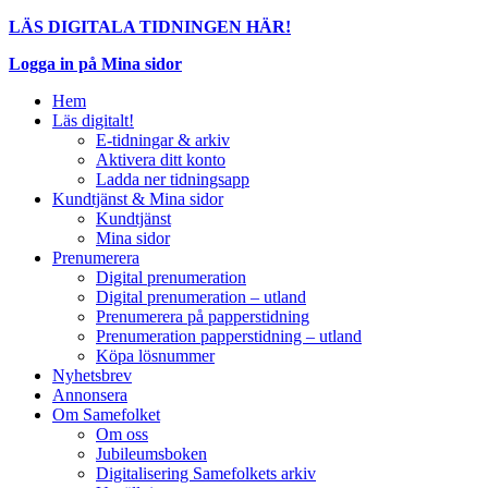
LÄS DIGITALA TIDNINGEN HÄR!
Logga in på Mina sidor
Hem
Läs digitalt!
E-tidningar & arkiv
Aktivera ditt konto
Ladda ner tidningsapp
Kundtjänst & Mina sidor
Kundtjänst
Mina sidor
Prenumerera
Digital prenumeration
Digital prenumeration – utland
Prenumerera på papperstidning
Prenumeration papperstidning – utland
Köpa lösnummer
Nyhetsbrev
Annonsera
Om Samefolket
Om oss
Jubileumsboken
Digitalisering Samefolkets arkiv