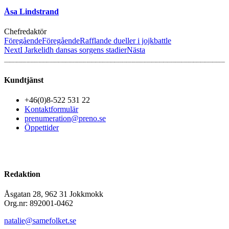
Åsa Lindstrand
Chefredaktör
Föregående
Föregående
Rafflande dueller i jojkbattle
Next
I Jarkelidh dansas sorgens stadier
Nästa
Kundtjänst
+46(0)8-522 531 22
Kontaktformulär
prenumeration@preno.se
Öppettider
Redaktion
Åsgatan 28, 962 31 Jokkmokk
Org.nr: 892001-0462
natalie@samefolket.se