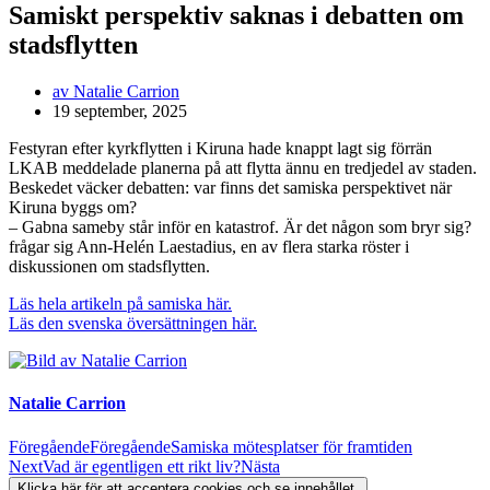
Samiskt perspektiv saknas i debatten om
stadsflytten
av
Natalie Carrion
19 september, 2025
Festyran efter kyrkflytten i Kiruna hade knappt lagt sig förrän
LKAB meddelade planerna på att flytta ännu en tredjedel av staden.
Beskedet väcker debatten: var finns det samiska perspektivet när
Kiruna byggs om?
– Gabna sameby står inför en katastrof. Är det någon som bryr sig?
frågar sig Ann-Helén Laestadius, en av flera starka röster i
diskussionen om stadsflytten.
Läs hela artikeln på samiska här.
Läs den svenska översättningen här.
Natalie Carrion
Föregående
Föregående
Samiska mötesplatser för framtiden
Next
Vad är egentligen ett rikt liv?
Nästa
Klicka här för att acceptera cookies och se innehållet.