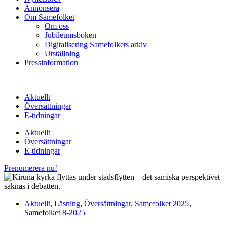
Annonsera
Om Samefolket
Om oss
Jubileumsboken
Digitalisering Samefolkets arkiv
Utställning
Pressinformation
Aktuellt
Översättningar
E-tidningar
Aktuellt
Översättningar
E-tidningar
Prenumerera nu!
Aktuellt
,
Läsning
,
Översättningar
,
Samefolket 2025
,
Samefolket 8-2025