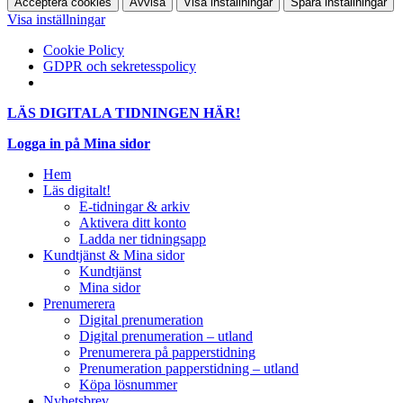
Acceptera cookies
Avvisa
Visa inställningar
Spara inställningar
Visa inställningar
Cookie Policy
GDPR och sekretesspolicy
LÄS DIGITALA TIDNINGEN HÄR!
Logga in på Mina sidor
Hem
Läs digitalt!
E-tidningar & arkiv
Aktivera ditt konto
Ladda ner tidningsapp
Kundtjänst & Mina sidor
Kundtjänst
Mina sidor
Prenumerera
Digital prenumeration
Digital prenumeration – utland
Prenumerera på papperstidning
Prenumeration papperstidning – utland
Köpa lösnummer
Nyhetsbrev