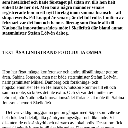
som hotellchef och hade företaget på sidan av, tills hon helt
enkelt lade ner det. Men bara några månader senare
registrerade hon in ett nytt företag inom samma bransch – att
skapa events. Ett knappt år senare, är det full rulle. I mitten av
februari var det hon och hennes företag som fixade allt till
Nationella innovationsrådets möte i Skellefteå där bland annat
statsminister Stefan Löfvén deltog.
TEXT
ÅSA LINDSTRAND
FOTO
JULIA OMMA
Hon har fixat många konferenser och andra tillställningar genom
åren, Sabina Jonsson, men när både statsminister Stefan Löfvén,
näringsminister Mikael Damberg och forsknings- och
högskoleminister Helen Hellmark Knutsson kommer till ett och
samma möte, så krävs det lite extra. Och så var det i mitten av
februari, när Nationella innovationsrådet förlade sitt möte till Sabina
Jonssons hemort Skellefteå.
– Det var väldigt noggranna genomgångar med Säpo som ville se
hela lokalen i detalj, titta på utrymningsvägar och liknande. Vi
diskuterade också skydd och närvaro av lokal polis. Dessutom fick
speciell teknik hyras in till det här mötet. Det var mycket press