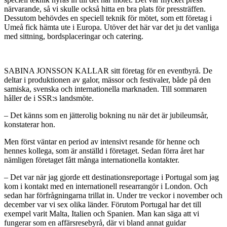
närvarande, så vi skulle också hitta en bra plats för pressträffen.
Dessutom behövdes en speciell teknik för mötet, som ett företag i
Umeå fick hämta ute i Europa. Utöver det här var det ju det vanliga
med sittning, bordsplaceringar och catering.
SABINA JONSSON KALLAR sitt företag för en eventbyrå. De
deltar i produktionen av galor, mässor och festivaler, både på den
samiska, svenska och internationella marknaden. Till sommaren
håller de i SSR:s landsmöte.
– Det känns som en jätterolig bokning nu när det är jubileumsår,
konstaterar hon.
Men först väntar en period av intensivt resande för henne och
hennes kollega, som är anställd i företaget. Sedan förra året har
nämligen företaget fått många internationella kontakter.
– Det var när jag gjorde ett destinationsreportage i Portugal som jag
kom i kontakt med en internationell researrangör i London. Och
sedan har förfrågningarna trillat in. Under tre veckor i november och
december var vi sex olika länder. Förutom Portugal har det till
exempel varit Malta, Italien och Spanien. Man kan säga att vi
fungerar som en affärsresebyrå, där vi bland annat guidar