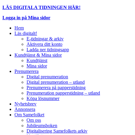
LÄS DIGITALA TIDNINGEN HÄR!
Logga in på Mina sidor
Hem
Läs digitalt!
E-tidningar & arkiv
Aktivera ditt konto
Ladda ner tidningsapp
Kundtjänst & Mina sidor
Kundtjänst
Mina sidor
Prenumerera
Digital prenumeration
Digital prenumeration – utland
Prenumerera på papperstidning
Prenumeration papperstidning – utland
Köpa lösnummer
Nyhetsbrev
Annonsera
Om Samefolket
Om oss
Jubileumsboken
Digitalisering Samefolkets arkiv