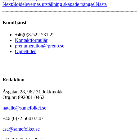
Next
Slöjdelevernas utställning skapade trängsel
Nästa
Kundtjänst
+46(0)8-522 531 22
Kontaktformulär
prenumeration@preno.se
Öppettider
Redaktion
Åsgatan 28, 962 31 Jokkmokk
Org.nr: 892001-0462
natalie@samefolket.se
+46 (0)72-564 07 47
asa@samefolket.se