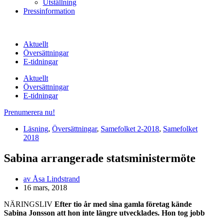
Utställning
Pressinformation
Aktuellt
Översättningar
E-tidningar
Aktuellt
Översättningar
E-tidningar
Prenumerera nu!
Läsning
,
Översättningar
,
Samefolket 2-2018
,
Samefolket
2018
Sabina arrangerade statsministermöte
av
Åsa Lindstrand
16 mars, 2018
NÄRINGSLIV
Efter tio år med sina gamla företag kände
Sabina Jonsson att hon inte längre utvecklades. Hon tog jobb