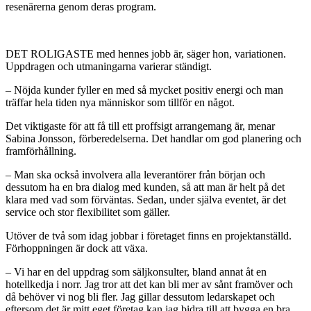
resenärerna genom deras program.
DET ROLIGASTE med hennes jobb är, säger hon, variationen.
Uppdragen och utmaningarna varierar ständigt.
– Nöjda kunder fyller en med så mycket positiv energi och man
träffar hela tiden nya människor som tillför en något.
Det viktigaste för att få till ett proffsigt arrangemang är, menar
Sabina Jonsson, förberedelserna. Det handlar om god planering och
framförhållning.
– Man ska också involvera alla leverantörer från början och
dessutom ha en bra dialog med kunden, så att man är helt på det
klara med vad som förväntas. Sedan, under själva eventet, är det
service och stor flexibilitet som gäller.
Utöver de två som idag jobbar i företaget finns en projektanställd.
Förhoppningen är dock att växa.
– Vi har en del uppdrag som säljkonsulter, bland annat åt en
hotellkedja i norr. Jag tror att det kan bli mer av sånt framöver och
då behöver vi nog bli fler. Jag gillar dessutom ledarskapet och
eftersom det är mitt eget företag kan jag bidra till att bygga en bra