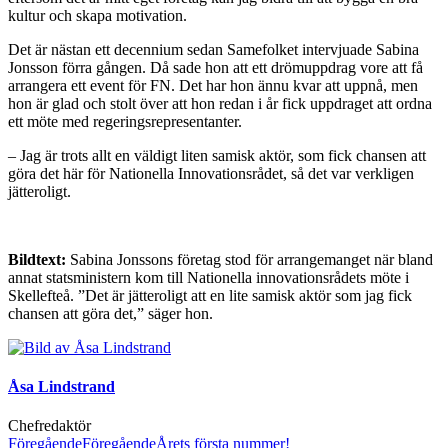
kultur och skapa motivation.
Det är nästan ett decennium sedan Samefolket intervjuade Sabina
Jonsson förra gången. Då sade hon att ett drömuppdrag vore att få
arrangera ett event för FN. Det har hon ännu kvar att uppnå, men
hon är glad och stolt över att hon redan i år fick uppdraget att ordna
ett möte med regeringsrepresentanter.
– Jag är trots allt en väldigt liten samisk aktör, som fick chansen att
göra det här för Nationella Innovationsrådet, så det var verkligen
jätteroligt.
Bildtext:
Sabina Jonssons företag stod för arrangemanget när bland
annat statsministern kom till Nationella innovationsrådets möte i
Skellefteå. ”Det är jätteroligt att en lite samisk aktör som jag fick
chansen att göra det,” säger hon.
Åsa Lindstrand
Chefredaktör
Föregående
Föregående
Årets första nummer!