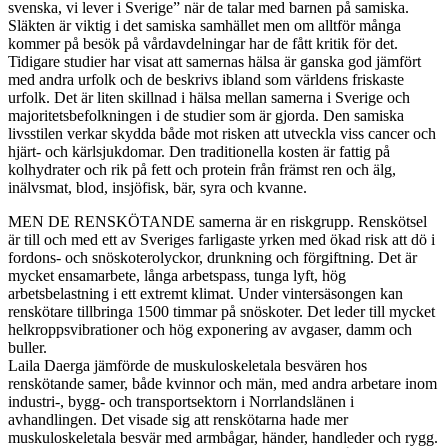
svenska, vi lever i Sverige” när de talar med barnen på samiska.
Släkten är viktig i det samiska samhället men om alltför många
kommer på besök på vårdavdelningar har de fått kritik för det.
Tidigare studier har visat att samernas hälsa är ganska god jämfört
med andra urfolk och de beskrivs ibland som världens friskaste
urfolk. Det är liten skillnad i hälsa mellan samerna i Sverige och
majoritetsbefolkningen i de studier som är gjorda. Den samiska
livsstilen verkar skydda både mot risken att utveckla viss cancer och
hjärt- och kärlsjukdomar. Den traditionella kosten är fattig på
kolhydrater och rik på fett och protein från främst ren och älg,
inälvsmat, blod, insjöfisk, bär, syra och kvanne.
MEN DE RENSKÖTANDE samerna är en riskgrupp. Renskötsel
är till och med ett av Sveriges farligaste yrken med ökad risk att dö i
fordons- och snöskoterolyckor, drunkning och förgiftning. Det är
mycket ensamarbete, långa arbetspass, tunga lyft, hög
arbetsbelastning i ett extremt klimat. Under vintersäsongen kan
renskötare tillbringa 1500 timmar på snöskoter. Det leder till mycket
helkroppsvibrationer och hög exponering av avgaser, damm och
buller.
Laila Daerga jämförde de muskuloskeletala besvären hos
renskötande samer, både kvinnor och män, med andra arbetare inom
industri-, bygg- och transportsektorn i Norrlandslänen i
avhandlingen. Det visade sig att renskötarna hade mer
muskuloskeletala besvär med armbågar, händer, handleder och rygg.