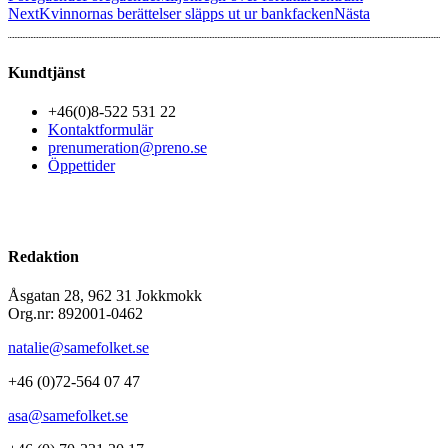
Next
Kvinnornas berättelser släpps ut ur bankfacken
Nästa
Kundtjänst
+46(0)8-522 531 22
Kontaktformulär
prenumeration@preno.se
Öppettider
Redaktion
Åsgatan 28, 962 31 Jokkmokk
Org.nr: 892001-0462
natalie@samefolket.se
+46 (0)72-564 07 47
asa@samefolket.se