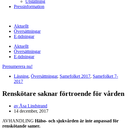
Utställning
Pressinformation
Aktuellt
Översättningar
E-tidningar
Aktuellt
Översättningar
E-tidningar
Prenumerera nu!
Läsning
,
Översättningar
,
Samefolket 2017
,
Samefolket 7-
2017
Renskötare saknar förtroende för vården
av
Åsa Lindstrand
14 december, 2017
AVHANDLING
Hälso- och sjukvården är inte anpassad för
renskötande samer.