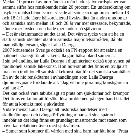
Medan 10 procent av norrländska män hade självmordsplaner var
samma siffra hos renskötande män 20 procent. En undersökning om
psykisk ohälsa bland samer visade att samiska ungdomar mellan 13
och 18 år hade lägre hälsorelaterad livskvalitet än andra ungdomar
och samiska män mellan 18 och 28 år var mer stressade, bekymrade,
kände mer livsleda och hade mer tankar på självmord.
– Det är skrämmande att det är så. Det värsta tycks vara att ha en
stark samisk identitet utanför samiska majoritetsområden, då blir
man väldigt ensam, säger Laila Daerga.
2007 kritiserades Sverige också i en FN-rapport för att sakna en
nationell strategi för att säkerställa god hälsa bland samerna.
I sin avhandling tar Laila Dearga i djupinterjuer också upp synen på
traditionell samisk läkekonst. Hon noterar att det finns en ovilja att
prata om traditionell samisk läkekonst utanför det samiska samhället.
En av de nio renskötarna i avhandlingen som Laila Daerga
djupintervjuade förklarade att: ”Jag vill inte göra mig konstigare än
vad jag är”.
Det kan också vara tabubelagt att prata om sjukdomar och krämpor.
Det finns en kultur att försöka lösa problemen på egen hand i stället
för att ta kontakt med sjukvården.
Vidare menar Laila Daerga att historiska händelser med
skallmätningar och tvångsförflyttningar har satt sina spår och
innebär att det idag finns ett grundlagt misstroende mot staten som
påverkar relationer även med sjukvården.
– Samer som kommer till vården med sina barn har fått höra ”Prata