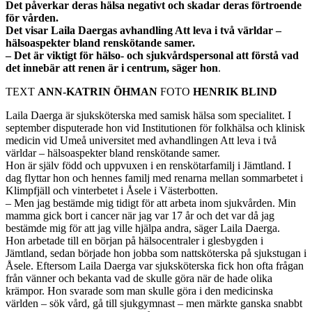
Det påverkar deras hälsa negativt och skadar deras förtroende
för vården.
Det visar Laila Daergas avhandling Att leva i två världar –
hälsoaspekter bland renskötande samer.
– Det är viktigt för hälso- och sjukvårdspersonal att förstå vad
det innebär att renen är i centrum, säger hon
.
TEXT
ANN-KATRIN ÖHMAN
FOTO
HENRIK BLIND
Laila Daerga är sjuksköterska med samisk hälsa som specialitet. I
september disputerade hon vid Institutionen för folkhälsa och klinisk
medicin vid Umeå universitet med avhandlingen Att leva i två
världar – hälsoaspekter bland renskötande samer.
Hon är själv född och uppvuxen i en renskötarfamilj i Jämtland. I
dag flyttar hon och hennes familj med renarna mellan sommarbetet i
Klimpfjäll och vinterbetet i Åsele i Västerbotten.
– Men jag bestämde mig tidigt för att arbeta inom sjukvården. Min
mamma gick bort i cancer när jag var 17 år och det var då jag
bestämde mig för att jag ville hjälpa andra, säger Laila Daerga.
Hon arbetade till en början på hälsocentraler i glesbygden i
Jämtland, sedan började hon jobba som nattsköterska på sjukstugan i
Åsele. Eftersom Laila Daerga var sjuksköterska fick hon ofta frågan
från vänner och bekanta vad de skulle göra när de hade olika
krämpor. Hon svarade som man skulle göra i den medicinska
världen – sök vård, gå till sjukgymnast – men märkte ganska snabbt