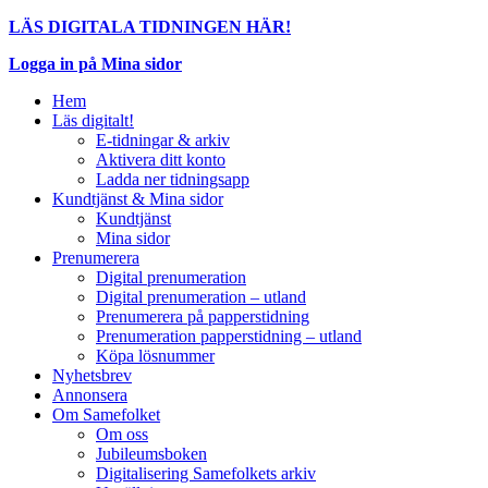
LÄS DIGITALA TIDNINGEN HÄR!
Logga in på Mina sidor
Hem
Läs digitalt!
E-tidningar & arkiv
Aktivera ditt konto
Ladda ner tidningsapp
Kundtjänst & Mina sidor
Kundtjänst
Mina sidor
Prenumerera
Digital prenumeration
Digital prenumeration – utland
Prenumerera på papperstidning
Prenumeration papperstidning – utland
Köpa lösnummer
Nyhetsbrev
Annonsera
Om Samefolket
Om oss
Jubileumsboken
Digitalisering Samefolkets arkiv