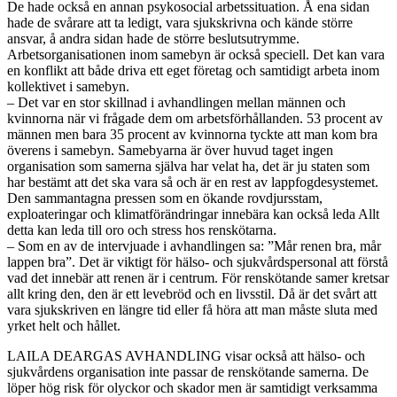
De hade också en annan psykosocial arbetssituation. Å ena sidan
hade de svårare att ta ledigt, vara sjukskrivna och kände större
ansvar, å andra sidan hade de större beslutsutrymme.
Arbetsorganisationen inom samebyn är också speciell. Det kan vara
en konflikt att både driva ett eget företag och samtidigt arbeta inom
kollektivet i samebyn.
– Det var en stor skillnad i avhandlingen mellan männen och
kvinnorna när vi frågade dem om arbetsförhållanden. 53 procent av
männen men bara 35 procent av kvinnorna tyckte att man kom bra
överens i samebyn. Samebyarna är över huvud taget ingen
organisation som samerna själva har velat ha, det är ju staten som
har bestämt att det ska vara så och är en rest av lappfogdesystemet.
Den sammantagna pressen som en ökande rovdjursstam,
exploateringar och klimatförändringar innebära kan också leda Allt
detta kan leda till oro och stress hos renskötarna.
– Som en av de intervjuade i avhandlingen sa: ”Mår renen bra, mår
lappen bra”. Det är viktigt för hälso- och sjukvårdspersonal att förstå
vad det innebär att renen är i centrum. För renskötande samer kretsar
allt kring den, den är ett levebröd och en livsstil. Då är det svårt att
vara sjukskriven en längre tid eller få höra att man måste sluta med
yrket helt och hållet.
LAILA DEARGAS AVHANDLING visar också att hälso- och
sjukvårdens organisation inte passar de renskötande samerna. De
löper hög risk för olyckor och skador men är samtidigt verksamma