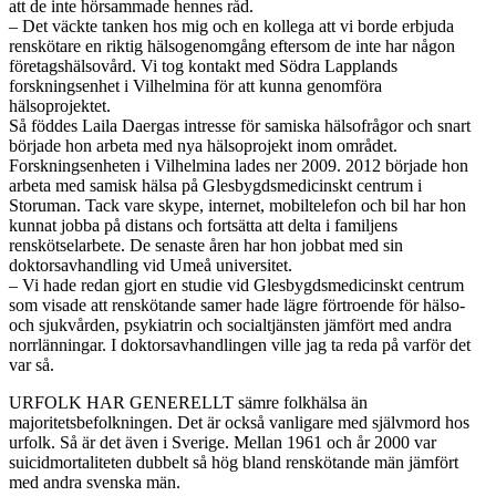
att de inte hörsammade hennes råd.
– Det väckte tanken hos mig och en kollega att vi borde erbjuda
renskötare en riktig hälsogenomgång eftersom de inte har någon
företagshälsovård. Vi tog kontakt med Södra Lapplands
forskningsenhet i Vilhelmina för att kunna genomföra
hälsoprojektet.
Så föddes Laila Daergas intresse för samiska hälsofrågor och snart
började hon arbeta med nya hälsoprojekt inom området.
Forskningsenheten i Vilhelmina lades ner 2009. 2012 började hon
arbeta med samisk hälsa på Glesbygdsmedicinskt centrum i
Storuman. Tack vare skype, internet, mobiltelefon och bil har hon
kunnat jobba på distans och fortsätta att delta i familjens
renskötselarbete. De senaste åren har hon jobbat med sin
doktorsavhandling vid Umeå universitet.
– Vi hade redan gjort en studie vid Glesbygdsmedicinskt centrum
som visade att renskötande samer hade lägre förtroende för hälso-
och sjukvården, psykiatrin och socialtjänsten jämfört med andra
norrlänningar. I doktorsavhandlingen ville jag ta reda på varför det
var så.
URFOLK HAR GENERELLT sämre folkhälsa än
majoritetsbefolkningen. Det är också vanligare med självmord hos
urfolk. Så är det även i Sverige. Mellan 1961 och år 2000 var
suicidmortaliteten dubbelt så hög bland renskötande män jämfört
med andra svenska män.