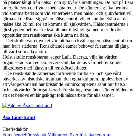
på platser långt från hälso- och sjukvårdsinrättningar. De bor på flera
orter eftersom de flyttar med sina renar. De känner sig lika hemma
vid sommarbetet som vid vinterbetet, men hälso- och sjukvården vill
gärna att de listar sig på en hälsocentral, vilket kan innebära att de
måste åka 20 mil för att komma till sjukvården. Hälsocentralerna i
glesbygden behöver också bli mer tillgängliga med mer flexibla
öppettider om renskötarna ska kunna nå dem.
– Det skulle vara mycket värt att ha en kvällsöppen hälsocentral som
man har i städerna. Renskötande samer behöver få samma tillgång
till vård som alla andra.
Helst skulle renskötarna, säger Laila Daerga, vilja ha vården
organiserad som en skoterverkstad där deras vårdbehov kunde
tillgodoses med hänsyn till renskötselarbetet.
– De renskötande samernas förtroende för hälso- och sjukvård
påverkas av historiska trauman, den egna kulturen, upplevelser av
att vårdpersonalen har bristande kulturkompetens samt hur hälso-
och sjukvården är organiserad. Forskningsresultatet stärker bilden av
att det behövs ett långsiktigt folkhälsoarbete för alla samer.
Åsa Lindstrand
Chefredaktör
Föregående
Föregående
Miljonregn över författarcentrum