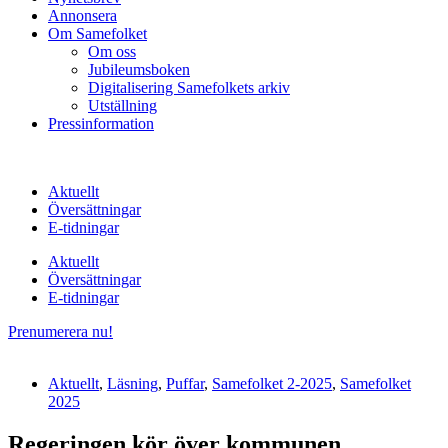
Annonsera
Om Samefolket
Om oss
Jubileumsboken
Digitalisering Samefolkets arkiv
Utställning
Pressinformation
Aktuellt
Översättningar
E-tidningar
Aktuellt
Översättningar
E-tidningar
Prenumerera nu!
Aktuellt
,
Läsning
,
Puffar
,
Samefolket 2-2025
,
Samefolket
2025
Regeringen kör över kommunen