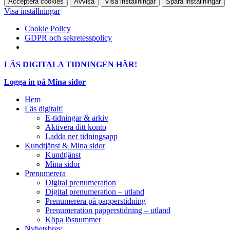
Acceptera cookies
Avvisa
Visa inställningar
Spara inställningar
Visa inställningar
Cookie Policy
GDPR och sekretesspolicy
LÄS DIGITALA TIDNINGEN HÄR!
Logga in på Mina sidor
Hem
Läs digitalt!
E-tidningar & arkiv
Aktivera ditt konto
Ladda ner tidningsapp
Kundtjänst & Mina sidor
Kundtjänst
Mina sidor
Prenumerera
Digital prenumeration
Digital prenumeration – utland
Prenumerera på papperstidning
Prenumeration papperstidning – utland
Köpa lösnummer
Nyhetsbrev