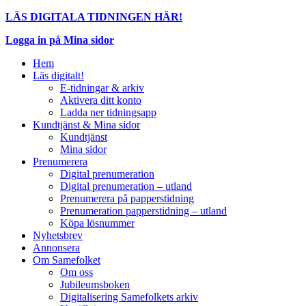
LÄS DIGITALA TIDNINGEN HÄR!
Logga in på Mina sidor
Hem
Läs digitalt!
E-tidningar & arkiv
Aktivera ditt konto
Ladda ner tidningsapp
Kundtjänst & Mina sidor
Kundtjänst
Mina sidor
Prenumerera
Digital prenumeration
Digital prenumeration – utland
Prenumerera på papperstidning
Prenumeration papperstidning – utland
Köpa lösnummer
Nyhetsbrev
Annonsera
Om Samefolket
Om oss
Jubileumsboken
Digitalisering Samefolkets arkiv