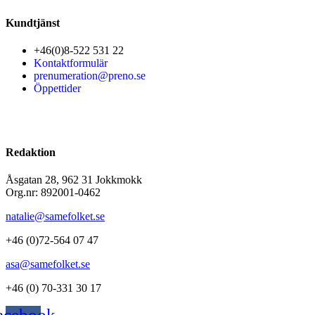
Kundtjänst
+46(0)8-522 531 22
Kontaktformulär
prenumeration@preno.se
Öppettider
Redaktion
Åsgatan 28, 962 31 Jokkmokk
Org.nr: 892001-0462
natalie@samefolket.se
+46 (0)72-564 07 47
asa@samefolket.se
+46 (0) 70-331 30 17
acebook-