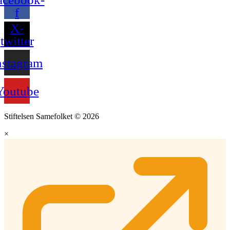
f
X-
twitter
nstagram
Youtube
Stiftelsen Samefolket © 2026
×