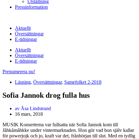
Utställning
Pressinformation
Aktuellt
Översättningar
E-tidningar
Aktuellt
Översättningar
E-tidningar
Prenumerera nu!
Läsning
,
Översättningar
,
Samefolket 2-2018
Sofia Jannok drog fulla hus
av
Åsa Lindstrand
16 mars, 2018
MUSIK Konserterna var fullsatta när Sofia Jannok kom till
Jåhkåmåhkke under vintermarknaden. Hon gör vad hon själv kallar
för powerjojk och jo, kraft var d
e
t, från
början till slut. Med en tydlig