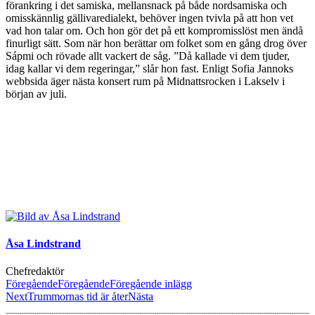
förankring i det samiska, mellansnack på både nordsamiska och
omisskännlig gällivaredialekt, behöver ingen tvivla på att hon vet
vad h
on talar om. Och hon gör det på ett kompromisslöst men ändå
finurligt sätt. Som när hon berättar om folket som en gång drog över
Sápmi och rövade allt vackert de såg. ”Då kallade vi dem tjuder,
idag kallar vi dem regeringar,” slår hon fast. Enligt Sofia Jannoks
webbsida äger nästa konsert rum på Midnattsrocken i Lakselv i
början av juli.
Åsa Lindstrand
Chefredaktör
Föregående
Föregående
Föregående inlägg
Next
Trummornas tid är åter
Nästa