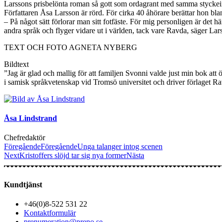
Larssons prisbelönta roman så gott som ordagrant med samma styckein
Författaren Åsa Larsson är rörd. För cirka 40 åhörare berättar hon bla
– På något sätt förlorar man sitt fotfäste. För mig personligen är det 
andra språk och flyger vidare ut i världen, tack vare Ravda, säger Lars
TEXT OCH FOTO AGNETA NYBERG
Bildtext
”Jag är glad och mallig för att familjen Svonni valde just min bok att 
i samisk språkvetenskap vid Tromsö universitet och driver förlaget R
Åsa Lindstrand
Chefredaktör
Föregående
Föregående
Unga talanger intog scenen
Next
Kristoffers slöjd tar sig nya former
Nästa
Kundtjänst
+46(0)8-522 531 22
Kontaktformulär
prenumeration@preno.se