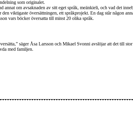
delning som originalet.
nd annat om avsaknaden av sitt eget språk, meänkieli, och vad det inneb
här den viktigaste översättningen, ett språkprojekt. En dag står någon a
son vars böcker översatta till minst 20 olika språk.
översätta,” säger Åsa Larsson och Mikael Svonni avslöjar att det till stor
avda med familjen.