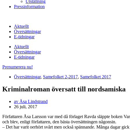
Utställning
Pressinformation
Aktuellt
Översättningar
E-tidningar
Aktuellt
Översättningar
E-tidningar
Prenumerera nu!
Översättningar
,
Samefolket 2-2017
,
Samefolket 2017
Kriminalroman översatt till nordsamiska
av
Åsa Lindstrand
26 juli, 2017
Författaren Åsa Larsson var med då förlaget Ravda släppte boken Varra
och blev, enligt författaren, den bästa översättningen någonsin.
– Det har varit oerhört svårt men också spännande. Många dagar gick å