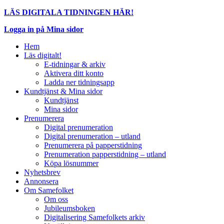
LÄS DIGITALA TIDNINGEN HÄR!
Logga in på Mina sidor
Hem
Läs digitalt!
E-tidningar & arkiv
Aktivera ditt konto
Ladda ner tidningsapp
Kundtjänst & Mina sidor
Kundtjänst
Mina sidor
Prenumerera
Digital prenumeration
Digital prenumeration – utland
Prenumerera på papperstidning
Prenumeration papperstidning – utland
Köpa lösnummer
Nyhetsbrev
Annonsera
Om Samefolket
Om oss
Jubileumsboken
Digitalisering Samefolkets arkiv