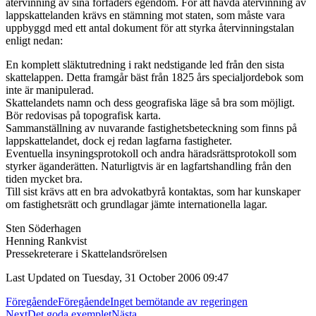
återvinning av sina förfäders egendom. För att hävda återvinning av
lappskattelanden krävs en stämning mot staten, som måste vara
uppbyggd med ett antal dokument för att styrka återvinningstalan
enligt nedan:
En komplett släktutredning i rakt nedstigande led från den sista
skattelappen. Detta framgår bäst från 1825 års specialjordebok som
inte är manipulerad.
Skattelandets namn och dess geografiska läge så bra som möjligt.
Bör redovisas på topografisk karta.
Sammanställning av nuvarande fastighetsbeteckning som finns på
lappskattelandet, dock ej redan lagfarna fastigheter.
Eventuella insyningsprotokoll och andra häradsrättsprotokoll som
styrker äganderätten. Naturligtvis är en lagfartshandling från den
tiden mycket bra.
Till sist krävs att en bra advokatbyrå kontaktas, som har kunskaper
om fastighetsrätt och grundlagar jämte internationella lagar.
Sten Söderhagen
Henning Rankvist
Pressekreterare i Skattelandsrörelsen
Last Updated on Tuesday, 31 October 2006 09:47
Föregående
Föregående
Inget bemötande av regeringen
Next
Det goda exemplet
Nästa