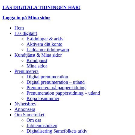
LÄS DIGITALA TIDNINGEN HÄR!
Logga in på Mina sidor
Hem
Läs digitalt!
E-tidningar & arkiv
Aktivera ditt konto
Ladda ner tidningsapp
Kundtjänst & Mina sidor
Kundtjänst
Mina sidor
Prenumerera
Digital prenumeration
Digital prenumeration – utland
Prenumerera på papperstidning
Prenumeration papperstidning – utland
Köpa lösnummer
Nyhetsbrev
Annonsera
Om Samefolket
Om oss
Jubileumsboken
Digitalisering Samefolkets arkiv