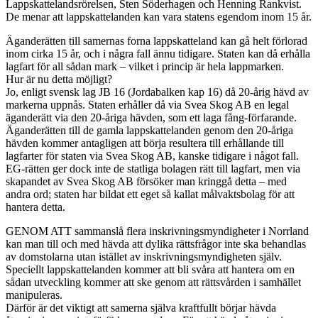
Lappskattelandsrörelsen, Sten Söderhagen och Henning Rankvist.
De menar att lappskattelanden kan vara statens egendom inom 15 år.
Äganderätten till samernas forna lappskatteland kan gå helt förlorad
inom cirka 15 år, och i några fall ännu tidigare. Staten kan då erhålla
lagfart för all sådan mark – vilket i princip är hela lappmarken.
Hur är nu detta möjligt?
Jo, enligt svensk lag JB 16 (Jordabalken kap 16) då 20-årig hävd av
markerna uppnås. Staten erhåller då via Svea Skog AB en legal
äganderätt via den 20-åriga hävden, som ett laga fång-förfarande.
Äganderätten till de gamla lappskattelanden genom den 20-åriga
hävden kommer antagligen att börja resultera till erhållande till
lagfarter för staten via Svea Skog AB, kanske tidigare i något fall.
EG-rätten ger dock inte de statliga bolagen rätt till lagfart, men via
skapandet av Svea Skog AB försöker man kringgå detta – med
andra ord; staten har bildat ett eget så kallat målvaktsbolag för att
hantera detta.
GENOM ATT sammanslå flera inskrivningsmyndigheter i Norrland
kan man till och med hävda att dylika rättsfrågor inte ska behandlas
av domstolarna utan istället av inskrivningsmyndigheten själv.
Speciellt lappskattelanden kommer att bli svåra att hantera om en
sådan utveckling kommer att ske genom att rättsvården i samhället
manipuleras.
Därför är det viktigt att samerna själva kraftfullt börjar hävda