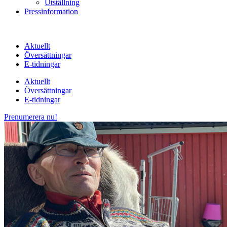
Utställning
Pressinformation
Aktuellt
Översättningar
E-tidningar
Aktuellt
Översättningar
E-tidningar
Prenumerera nu!