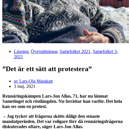
Läsning
,
Översättningar
,
Samefolket 2021
,
Samefolket 3-
2021
”Det är ett sätt att protestera”
av
Lars-Ola Marakatt
3 maj, 2021
Rennäringskämpen Lars-Jon Allas, 71, har nu lämnat
Sametinget och röstlängden. Nu berättar han varför. Det hela
kan ses som en protest.
– Jag tycker att frågorna skötts dåligt den senaste
mandatperioden. Det var roligare förr då rennäringsfrågorna
diskuterades oftare, säger Lars-Jon Allas.