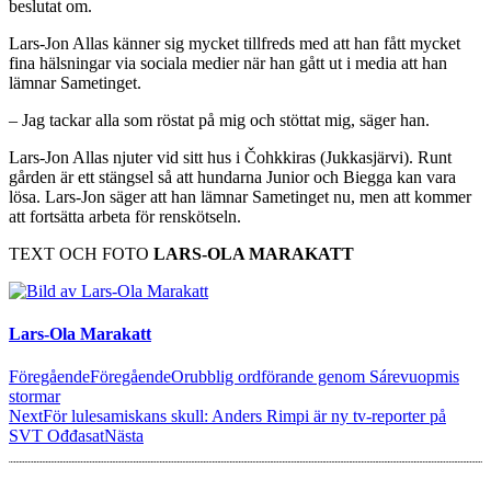
beslutat om.
Lars-Jon Allas känner sig mycket tillfreds med att han fått mycket
fina hälsningar via sociala medier när han gått ut i media att han
lämnar Sametinget.
– Jag tackar alla som röstat på mig och stöttat mig, säger han.
Lars-Jon Allas njuter vid sitt hus i Čohkkiras (Jukkasjärvi). Runt
gården är ett stängsel så att hundarna Junior och Biegga kan vara
lösa. Lars-Jon säger att han lämnar Sametinget nu, men att kommer
att fortsätta arbeta för renskötseln.
TEXT OCH FOTO
LARS-OLA MARAKATT
Lars-Ola Marakatt
Föregående
Föregående
Orubblig ordförande genom Sárevuopmis
stormar
Next
För lulesamiskans skull: Anders Rimpi är ny tv-reporter på
SVT Ođđasat
Nästa