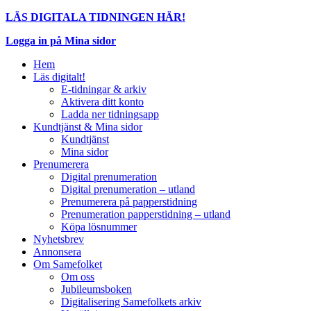
LÄS DIGITALA TIDNINGEN HÄR!
Logga in på Mina sidor
Hem
Läs digitalt!
E-tidningar & arkiv
Aktivera ditt konto
Ladda ner tidningsapp
Kundtjänst & Mina sidor
Kundtjänst
Mina sidor
Prenumerera
Digital prenumeration
Digital prenumeration – utland
Prenumerera på papperstidning
Prenumeration papperstidning – utland
Köpa lösnummer
Nyhetsbrev
Annonsera
Om Samefolket
Om oss
Jubileumsboken
Digitalisering Samefolkets arkiv