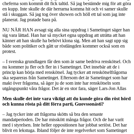
cheferna som kommit dit fick taltid. Så jag bestämde mig för att göra
en kupp. Inte skulle de där herrarna komma hit och vi samer skulle
stå i skuggan. Så jag tog över showen och höll ett tal som jag inte
planerat. Jag pratade bara på.
NU NÄR HAN avsagt sig alla sina uppdrag i Sametinget säger han
sig vara lättad. Han har så mycket egna uppdrag att uträtta att han
känner att han skulle ha behövt klona sig. Men att han sagt upp sig
både som politiker och gått ur röstlängden kommer också som en
protest.
– I svenska grundlagen får den som är same bedriva renskötsel. Och
nu kommer ju fler och fler in i Sametinget. Det innebär att de i
princip kan börja med renskötsel. Jag tycker att renskötselfrågorna
ska separeras från Sametinget. Eftersom det är Sametinget som har
makt över frågorna, så äger ju de som inte har renskötseln som
utgångspunkt våra frågor. Det är en stor fara, säger Lars-Jon Allas
Men skulle det inte vara viktigt att du kunde göra din röst hörd
och kunna rösta på ditt förra parti, Guovssonásti?
– Jag tycker inte att frågorna skötts så bra den senaste
mandatperioden. De har misskött många frågor. Och de har varit
med i styrelsen. Inte heller oppositionen har jobbat seriöst. Det har
blivit en lekstuga. Ibland följer de inte regelverket som Sametinget