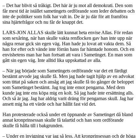
– Det har blivit så tråkigt. Det här är ju mot all demokrati. Den som
får mest tid är istället sametingets ordförande som leder debatten och
inte de politiker som folk har valt in. De är ju där för att framföra
sina hjärtefrågor och nu får de knappt det.
LARS-JON ALLAS skulle lätt kunnat heta envise Allas. För redan
som sexåring, när han skulle vakta renflocken gav han inte upp när
några renar gick sin egen väg. Han hade ju lovat att vakta dem. Så
han for efter och vände inte förrän hans far hämtade honom. Och en
envishetens man har han fortsatt att vara i Sametinget. En man som
gått sin egen väg. Inte alltid lika uppskattad av alla.
– När jag började som Sametingets ordförande var det ett färdigt
bestämt arvode jag skulle få. Men jag hade tagit hjälp av en advokat
som tittat på saken och ansåg att jag skulle få tio gånger de beloppet
som Sametinget bestämt. Jag tog inte emot pengarna. Med dem
kunde jag inte ens köpa mig en kolt. Så jag hade inte ersättning alls.
Och så är jag. Jag har aldrig varit dräng för pengarnas skull. Jag har
ansett mig ha ett värde och har hållit fast vid det.
Han protesterade också under ett öppnande av Sametinget då bland
annat kronprinsessan skulle få talartid och han som ordförande
skulle få hålla till i bakgrunden.
– Under en invigning var jag så less. Att kronprinsessan och de höga