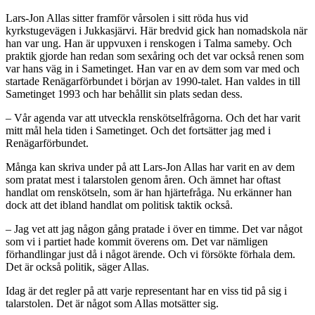
Lars-Jon Allas sitter framför vårsolen i sitt röda hus vid
kyrkstugevägen i Jukkasjärvi. Här bredvid gick han nomadskola när
han var ung. Han är uppvuxen i renskogen i Talma sameby. Och
praktik gjorde han redan som sexåring och det var också renen som
var hans väg in i Sametinget. Han var en av dem som var med och
startade Renägarförbundet i början av 1990-talet. Han valdes in till
Sametinget 1993 och har behållit sin plats sedan dess.
– Vår agenda var att utveckla renskötselfrågorna. Och det har varit
mitt mål hela tiden i Sametinget. Och det fortsätter jag med i
Renägarförbundet.
Många kan skriva under på att Lars-Jon Allas har varit en av dem
som pratat mest i talarstolen genom åren. Och ämnet har oftast
handlat om renskötseln, som är han hjärtefråga. Nu erkänner han
dock att det ibland handlat om politisk taktik också.
– Jag vet att jag någon gång pratade i över en timme. Det var något
som vi i partiet hade kommit överens om. Det var nämligen
förhandlingar just då i något ärende. Och vi försökte förhala dem.
Det är också politik, säger Allas.
Idag är det regler på att varje representant har en viss tid på sig i
talarstolen. Det är något som Allas motsätter sig.