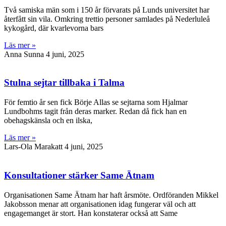
Två samiska män som i 150 år förvarats på Lunds universitet har
återfått sin vila. Omkring trettio personer samlades på Nederluleå
kykogård, där kvarlevorna bars
Läs mer »
Anna Sunna
4 juni, 2025
Stulna sejtar tillbaka i Talma
För femtio år sen fick Börje Allas se sejtarna som Hjalmar
Lundbohms tagit från deras marker. Redan då fick han en
obehagskänsla och en ilska,
Läs mer »
Lars-Ola Marakatt
4 juni, 2025
Konsultationer stärker Same Ätnam
Organisationen Same Ätnam har haft årsmöte. Ordföranden Mikkel
Jakobsson menar att organisationen idag fungerar väl och att
engagemanget är stort. Han konstaterar också att Same