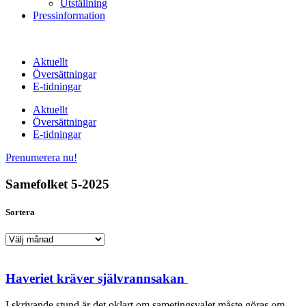
Utställning
Pressinformation
Aktuellt
Översättningar
E-tidningar
Aktuellt
Översättningar
E-tidningar
Prenumerera nu!
Samefolket 5-2025
Sortera
Sortera
Haveriet kräver självrannsakan
I skrivande stund är det oklart om sametingsvalet måste göras om