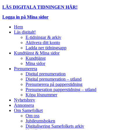
LÄS DIGITALA TIDNINGEN HÄR!
Logga in på Mina sidor
Hem
Läs digitalt!
E-tidningar & arkiv
Aktivera ditt konto
Ladda ner tidningsapp
Kundtjänst & Mina sidor
Kundtjänst
Mina sidor
Prenumerera
Digital prenumeration
Digital prenumeration – utland
Prenumerera på papperstidning
Prenumeration papperstidning – utland
Köpa lösnummer
Nyhetsbrev
Annonsera
Om Samefolket
Om oss
Jubileumsboken
Digitalisering Samefolkets arkiv