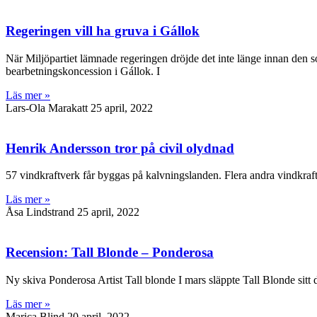
Regeringen vill ha gruva i Gállok
När Miljöpartiet lämnade regeringen dröjde det inte länge innan den
bearbetningskoncession i Gállok. I
Läs mer »
Lars-Ola Marakatt
25 april, 2022
Henrik Andersson tror på civil olydnad
57 vindkraftverk får byggas på kalvningslanden. Flera andra vindkra
Läs mer »
Åsa Lindstrand
25 april, 2022
Recension: Tall Blonde – Ponderosa
Ny skiva Ponderosa Artist Tall blonde I mars släppte Tall Blonde sitt
Läs mer »
Marica Blind
20 april, 2022