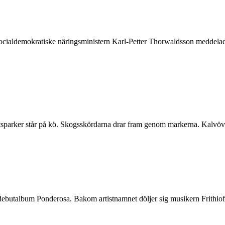
 socialdemokratiske näringsministern Karl-Petter Thorwaldsson meddela
ftsparker står på kö. Skogsskördarna drar fram genom markerna. Kalvöv
 debutalbum Ponderosa. Bakom artistnamnet döljer sig musikern Frithiof