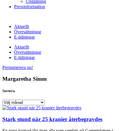
Utställning
Pressinformation
Aktuellt
Översättningar
E-tidningar
Aktuellt
Översättningar
E-tidningar
Prenumerera nu!
Margaretha Simm
Sortera
Sortera
Stark stund när 25 kranier återbegravdes
En tung tystnad låg över alla som samlats på Gammplatsen i