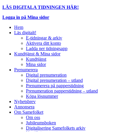
LÄS DIGITALA TIDNINGEN HÄR!
Logga in på Mina sidor
Hem
Läs digitalt!
E-tidningar & arkiv
Aktivera ditt konto
Ladda ner tidningsapp
Kundtjänst & Mina sidor
Kundtjänst
Mina sidor
Prenumerera
Digital prenumeration
Digital prenumeration – utland
Prenumerera på papperstidning
Prenumeration papperstidning – utland
Köpa lösnummer
Nyhetsbrev
Annonsera
Om Samefolket
Om oss
Jubileumsboken
Digitalisering Samefolkets arkiv