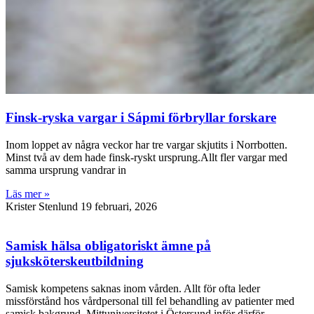
Finsk-ryska vargar i Sápmi förbryllar forskare
Inom loppet av några veckor har tre vargar skjutits i Norrbotten.
Minst två av dem hade finsk-ryskt ursprung.Allt fler vargar med
samma ursprung vandrar in
Läs mer »
Krister Stenlund
19 februari, 2026
Samisk hälsa obligatoriskt ämne på
sjuksköterskeutbildning
Samisk kompetens saknas inom vården. Allt för ofta leder
missförstånd hos vårdpersonal till fel behandling av patienter med
samisk bakgrund. Mittuniversitetet i Östersund inför därför