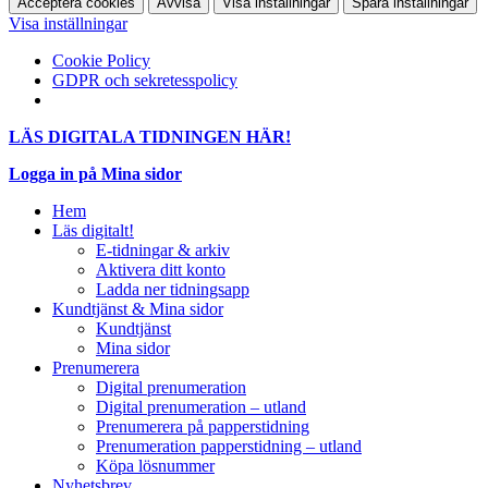
Acceptera cookies
Avvisa
Visa inställningar
Spara inställningar
Visa inställningar
Cookie Policy
GDPR och sekretesspolicy
LÄS DIGITALA TIDNINGEN HÄR!
Logga in på Mina sidor
Hem
Läs digitalt!
E-tidningar & arkiv
Aktivera ditt konto
Ladda ner tidningsapp
Kundtjänst & Mina sidor
Kundtjänst
Mina sidor
Prenumerera
Digital prenumeration
Digital prenumeration – utland
Prenumerera på papperstidning
Prenumeration papperstidning – utland
Köpa lösnummer
Nyhetsbrev