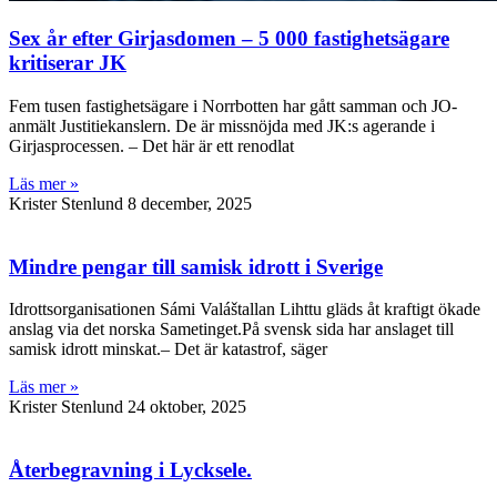
Sex år efter Girjasdomen – 5 000 fastighetsägare
kritiserar JK
Fem tusen fastighetsägare i Norrbotten har gått samman och JO-
anmält Justitiekanslern. De är missnöjda med JK:s agerande i
Girjasprocessen. – Det här är ett renodlat
Läs mer »
Krister Stenlund
8 december, 2025
Mindre pengar till samisk idrott i Sverige
Idrottsorganisationen Sámi Valáštallan Lihttu gläds åt kraftigt ökade
anslag via det norska Sametinget.På svensk sida har anslaget till
samisk idrott minskat.– Det är katastrof, säger
Läs mer »
Krister Stenlund
24 oktober, 2025
Återbegravning i Lycksele.