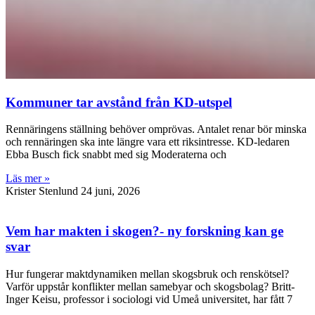
Kommuner tar avstånd från KD-utspel
Rennäringens ställning behöver omprövas. Antalet renar bör minska
och rennäringen ska inte längre vara ett riksintresse. KD-ledaren
Ebba Busch fick snabbt med sig Moderaterna och
Läs mer »
Krister Stenlund
24 juni, 2026
Vem har makten i skogen?- ny forskning kan ge
svar
Hur fungerar maktdynamiken mellan skogsbruk och renskötsel?
Varför uppstår konflikter mellan samebyar och skogsbolag? Britt-
Inger Keisu, professor i sociologi vid Umeå universitet, har fått 7