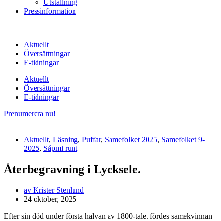
Utställning
Pressinformation
Aktuellt
Översättningar
E-tidningar
Aktuellt
Översättningar
E-tidningar
Prenumerera nu!
Aktuellt
,
Läsning
,
Puffar
,
Samefolket 2025
,
Samefolket 9-
2025
,
Sápmi runt
Återbegravning i Lycksele.
av
Krister Stenlund
24 oktober, 2025
Efter sin död under första halvan av 1800-talet fördes samekvinnan