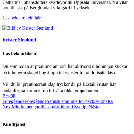
Catharina Johansdotters kvarlevor till Uppsala universitet. Nu vilar
hon till sist på Berglunda kyrkogård i Lycksele.
Läs hela artikeln här.
Krister Stenlund
Läs hela artikeln!
Du som redan är prenumerant och har aktiverat e-tidningen klickar
på tidningomslaget högst upp till vänster för att fortsätta läsa.
Vill du bli prenumerant idag trycker du på Beställ i rutan här
nedanför, så kommer du till våra olika erbjudanden.
Beställ
Föregående
Föregående
Samisk stödlinje för psykisk ohälsa
Next
Mindre pengar till samisk idrott i Sverige
Nästa
Kundtjänst