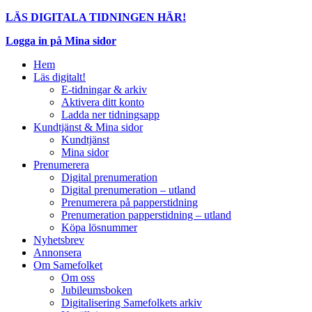
LÄS DIGITALA TIDNINGEN HÄR!
Logga in på Mina sidor
Hem
Läs digitalt!
E-tidningar & arkiv
Aktivera ditt konto
Ladda ner tidningsapp
Kundtjänst & Mina sidor
Kundtjänst
Mina sidor
Prenumerera
Digital prenumeration
Digital prenumeration – utland
Prenumerera på papperstidning
Prenumeration papperstidning – utland
Köpa lösnummer
Nyhetsbrev
Annonsera
Om Samefolket
Om oss
Jubileumsboken
Digitalisering Samefolkets arkiv