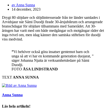
av
Anna Sunna
14 december, 2023
Drygt 80 slöjdare och slöjdintresserade från tre länder samlades i
Arvidsjaur när Sámi Duodji firade 30-årsjubileum och arrangerade
branschdagar för slöjdare tillsammans med Samerådet. Att 30-
åringen har varit med om både medgångar och motgångar råder det
inga tvivel om, men idag känner den samiska stiftelsen för duodji
viss medvind.
”
Vi behöver också göra insatser gentemot barn och
unga så att vi har en kommande generation duojarat, ”
säger Johanna Njaita är verksamhetsledare på Sámi
Duodji.
FOTO
ÅSA LINDSTRAND
TEXT
ANNA SUNNA
Anna Sunna
Läs hela artikeln!