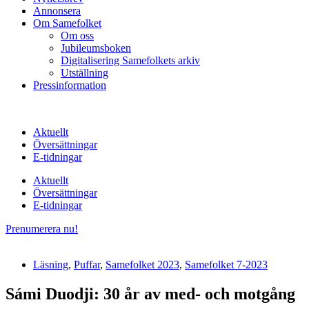
Annonsera
Om Samefolket
Om oss
Jubileumsboken
Digitalisering Samefolkets arkiv
Utställning
Pressinformation
Aktuellt
Översättningar
E-tidningar
Aktuellt
Översättningar
E-tidningar
Prenumerera nu!
Läsning
,
Puffar
,
Samefolket 2023
,
Samefolket 7-2023
Sámi Duodji: 30 år av med- och motgång