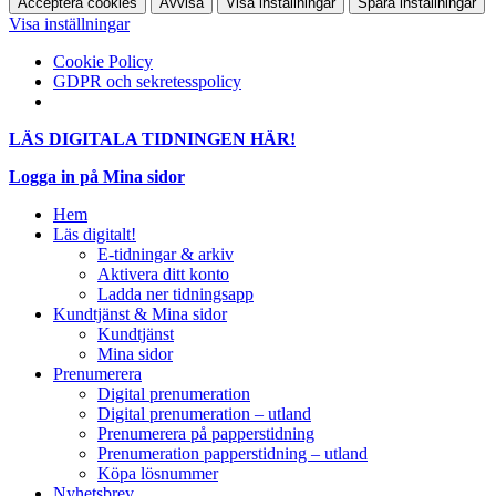
Acceptera cookies
Avvisa
Visa inställningar
Spara inställningar
Visa inställningar
Cookie Policy
GDPR och sekretesspolicy
LÄS DIGITALA TIDNINGEN HÄR!
Logga in på Mina sidor
Hem
Läs digitalt!
E-tidningar & arkiv
Aktivera ditt konto
Ladda ner tidningsapp
Kundtjänst & Mina sidor
Kundtjänst
Mina sidor
Prenumerera
Digital prenumeration
Digital prenumeration – utland
Prenumerera på papperstidning
Prenumeration papperstidning – utland
Köpa lösnummer
Nyhetsbrev