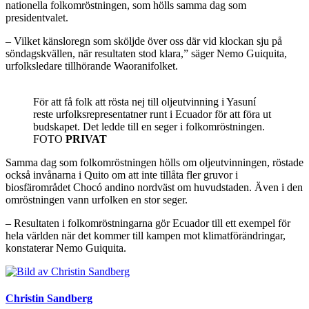
nationella folkomröstningen, som hölls samma dag som
presidentvalet.
– Vilket känsloregn som sköljde över oss där vid klockan sju på
söndagskvällen, när resultaten stod klara,” säger Nemo Guiquita,
urfolksledare tillhörande Waoranifolket.
För att få folk att rösta nej till oljeutvinning i Yasuní
reste urfolksrepresentatner runt i Ecuador för att föra ut
budskapet. Det ledde till en seger i folkomröstningen.
FOTO
PRIVAT
Samma dag som folkomröstningen hölls om oljeutvinningen, röstade
också invånarna i Quito om att inte tillåta fler gruvor i
biosfärområdet Chocó andino nordväst om huvudstaden. Även i den
omröstningen vann urfolken en stor seger.
– Resultaten i folkomröstningarna gör Ecuador till ett exempel för
hela världen när det kommer till kampen mot klimatförändringar,
konstaterar Nemo Guiquita.
Christin Sandberg