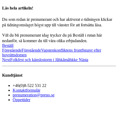
Läs hela artikeln!
Du som redan är prenumerant och har aktiverat e-tidningen klickar
på tidningomslaget högst upp till vänster för att fortsätta läsa.
Vill du bli prenumerant idag trycker du på Beställ i rutan här
nedanför, så kommer du till våra olika erbjudanden.
Beställ
Föregående
Föregående
Vapstenkonfliktens frontfigurer efter
hovrättsdomen
Next
Folkfest och känslostorm i Jåhkåmåhkke
Nästa
Kundtjänst
+46(0)8-522 531 22
Kontaktformulär
prenumeration@preno.se
Öppettider