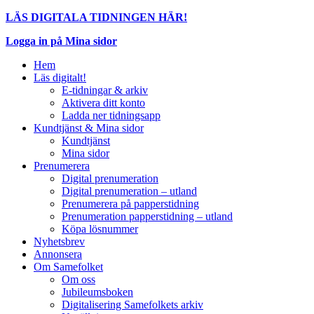
LÄS DIGITALA TIDNINGEN HÄR!
Logga in på Mina sidor
Hem
Läs digitalt!
E-tidningar & arkiv
Aktivera ditt konto
Ladda ner tidningsapp
Kundtjänst & Mina sidor
Kundtjänst
Mina sidor
Prenumerera
Digital prenumeration
Digital prenumeration – utland
Prenumerera på papperstidning
Prenumeration papperstidning – utland
Köpa lösnummer
Nyhetsbrev
Annonsera
Om Samefolket
Om oss
Jubileumsboken
Digitalisering Samefolkets arkiv