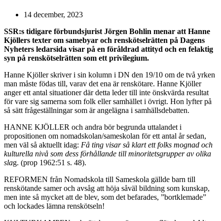
14 december, 2023
SSR:s tidigare förbundsjurist Jörgen Bohlin menar att Hanne
Kjöllers texter om samebyar och renskötselrätten på Dagens
Nyheters ledarsida visar på en föråldrad attityd och en felaktig
syn på renskötselrätten som ett privilegium.
Hanne Kjöller skriver i sin kolumn i DN den 19/10 om de två yrken
man måste födas till, varav det ena är renskötare. Hanne Kjöller
anger ett antal situationer där detta leder till inte önskvärda resultat
för vare sig samerna som folk eller samhället i övrigt. Hon lyfter på
så sätt frågeställningar som är angelägna i samhällsdebatten.
HANNE KJÖLLER och andra bör begrunda uttalandet i
propositionen om nomadskolan/sameskolan för ett antal år sedan,
men väl så aktuellt idag:
Få ting visar så klart ett folks mognad och
kulturella nivå som dess förhållande till minoritetsgrupper av olika
sla
g. (prop 1962:51 s. 48).
REFORMEN från Nomadskola till Sameskola gällde barn till
renskötande samer och avsåg att höja såväl bildning som kunskap,
men inte så mycket att de blev, som det befarades, ”bortklemade”
och lockades lämna renskötseln!