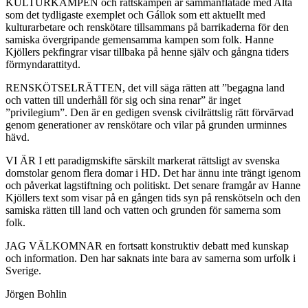
KULTURKAMPEN och rättskampen är sammanflätade med Alta
som det tydligaste exemplet och Gállok som ett aktuellt med
kulturarbetare och renskötare tillsammans på barrikaderna för den
samiska övergripande gemensamma kampen som folk. Hanne
Kjöllers pekfingrar visar tillbaka på henne själv och gångna tiders
förmyndarattityd.
RENSKÖTSELRÄTTEN, det vill säga rätten att ”begagna land
och vatten till underhåll för sig och sina renar” är inget
”privilegium”. Den är en gedigen svensk civilrättslig rätt förvärvad
genom generationer av renskötare och vilar på grunden urminnes
hävd.
VI ÄR I ett paradigmskifte särskilt markerat rättsligt av svenska
domstolar genom flera domar i HD. Det har ännu inte trängt igenom
och påverkat lagstiftning och politiskt. Det senare framgår av Hanne
Kjöllers text som visar på en gången tids syn på renskötseln och den
samiska rätten till land och vatten och grunden för samerna som
folk.
JAG VÄLKOMNAR en fortsatt konstruktiv debatt med kunskap
och information. Den har saknats inte bara av samerna som urfolk i
Sverige.
Jörgen Bohlin