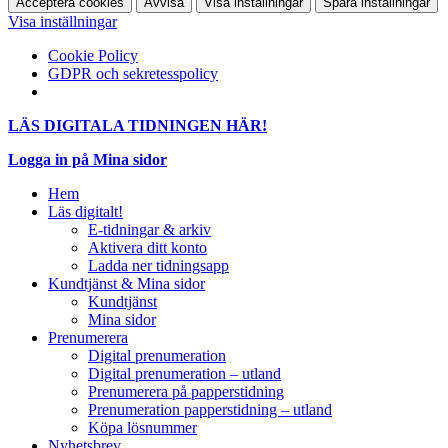
Acceptera cookies
Avvisa
Visa inställningar
Spara inställningar
Visa inställningar
Cookie Policy
GDPR och sekretesspolicy
LÄS DIGITALA TIDNINGEN HÄR!
Logga in på Mina sidor
Hem
Läs digitalt!
E-tidningar & arkiv
Aktivera ditt konto
Ladda ner tidningsapp
Kundtjänst & Mina sidor
Kundtjänst
Mina sidor
Prenumerera
Digital prenumeration
Digital prenumeration – utland
Prenumerera på papperstidning
Prenumeration papperstidning – utland
Köpa lösnummer
Nyhetsbrev