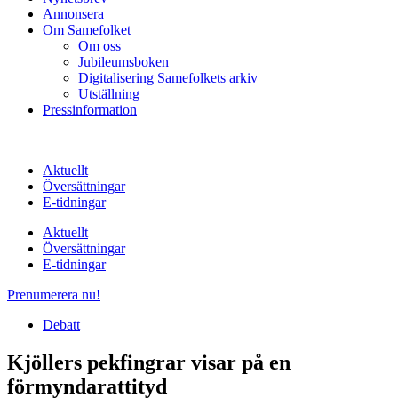
Annonsera
Om Samefolket
Om oss
Jubileumsboken
Digitalisering Samefolkets arkiv
Utställning
Pressinformation
Aktuellt
Översättningar
E-tidningar
Aktuellt
Översättningar
E-tidningar
Prenumerera nu!
Debatt
Kjöllers pekfingrar visar på en
förmyndarattityd